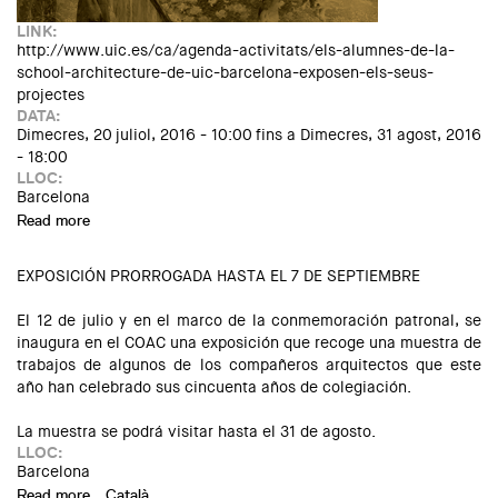
LINK:
http://www.uic.es/ca/agenda-activitats/els-alumnes-de-la-
school-architecture-de-uic-barcelona-exposen-els-seus-
projectes
DATA:
Dimecres, 20 juliol, 2016 - 10:00
fins a
Dimecres, 31 agost, 2016
- 18:00
LLOC:
Barcelona
Read more
about Exposició: "R_Urban Hubs: interrogar els límits de
Barcelona al segle XXI"
EXPOSICIÓN PRORROGADA HASTA EL 7 DE SEPTIEMBRE
El 12 de julio y en el marco de la conmemoración patronal, se
inaugura en el COAC una exposición que recoge una muestra de
trabajos de algunos de los compañeros arquitectos que este
año han celebrado sus cincuenta años de colegiación.
La muestra se podrá visitar hasta el 31 de agosto.
LLOC:
Barcelona
Read more
about Exposición: "50 años de arquitectura. 1966-2016"
Català