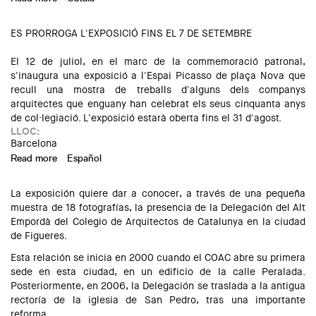
ES PRORROGA L'EXPOSICIÓ FINS EL 7 DE SETEMBRE
El 12 de juliol, en el marc de la commemoració patronal,
s'inaugura una exposició a l'Espai Picasso de plaça Nova que
recull una mostra de treballs d'alguns dels companys
arquitectes que enguany han celebrat els seus cinquanta anys
de col·legiació. L'exposició estarà oberta fins el 31 d'agost.
LLOC:
Barcelona
Read more
about Exposició al COAC: "50 anys d'arquitectura. 1966-
Español
2016"
La exposición quiere dar a conocer, a través de una pequeña
muestra de 18 fotografías, la presencia de la Delegación del Alt
Empordà del Colegio de Arquitectos de Catalunya en la ciudad
de Figueres.
Esta relación se inicia en 2000 cuando el COAC abre su primera
sede en esta ciudad, en un edificio de la calle Peralada.
Posteriormente, en 2006, la Delegación se traslada a la antigua
rectoría de la iglesia de San Pedro, tras una importante
reforma.