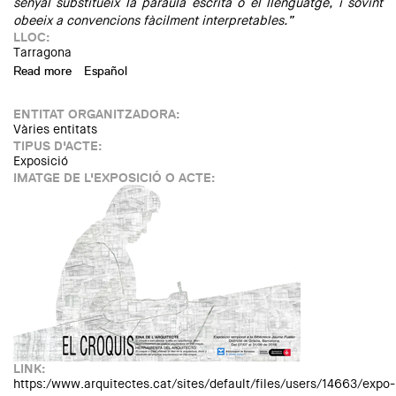
senyal substitueix la paraula escrita o el llenguatge, i sovint
obeeix a convencions fàcilment interpretables.”
LLOC:
Tarragona
Read more
about Exposició: "Senyals". Aquarel·les de Fina Royo
Español
ENTITAT ORGANITZADORA:
Vàries entitats
TIPUS D'ACTE:
Exposició
IMATGE DE L'EXPOSICIÓ O ACTE:
LINK:
https:/www.arquitectes.cat/sites/default/files/users/14663/expo-