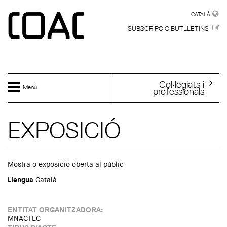
Vés al contingut
CATALÀ
CATALÀ
SUBSCRIPCIÓ BUTLLETINS
Col·legiats i
Menú
professionals
EXPOSICIÓ
Mostra o exposició oberta al públic
Llengua
Català
ENTITAT ORGANITZADORA:
MNACTEC