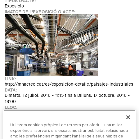
TIPUS D'ACTE:
Exposició
IMATGE DE L'EXPOSICIÓ O ACTE:
LINK:
http://mnactec.cat/es/exposicion-detalle/paisajes-industriales
DATA:
Dimarts, 12 juliol, 2016 - 11:15
fins a
Dilluns, 17 octubre, 2016 -
18:00
LLOC:
Terrassa
Read more
about Exposición: "Paisajes industriales"
English
Català
Utilitzem cookies pròpies i de tercers per oferir-li una millor
experiència i servei i, si s'escau, mostrar publicitat relacionada
ENTITAT ORGANITZADORA:
amb les preferències mitjançant l'anàlisi dels seus hàbits de