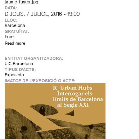
jaume-fuster.jpg
DATA:
DIJOUS, 7 JULIOL, 2016 - 19:00
LLOC:
Barcelona
GRATUÏTAT:
Free
Read more
about Inauguració de l'exposició "El Croquis, eina de
l'arquitecte"
ENTITAT ORGANITZADORA:
UIC Barcelona
TIPUS D'ACTE:
Exposició
IMATGE DE L'EXPOSICIÓ O ACTE: