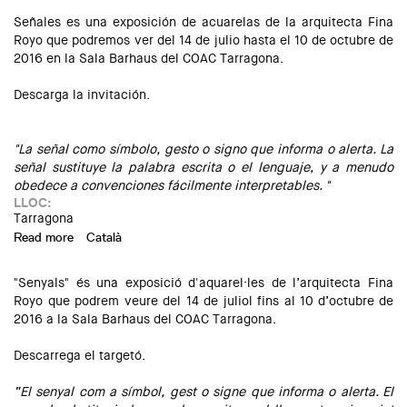
Señales es una exposición de acuarelas de la arquitecta Fina
Royo que podremos ver del 14 de julio hasta el 10 de octubre de
2016 en la Sala Barhaus del COAC Tarragona.
Descarga la
invitación.
"La señal como símbolo, gesto o signo que informa o alerta. La
señal sustituye la palabra escrita o el lenguaje, y a menudo
obedece a convenciones fácilmente interpretables. "
LLOC:
Tarragona
Read more
about Exposición: "Senyals". Acuarelas de Fina Royo
Català
"Senyals" és una exposició d'aquarel·les de l’arquitecta Fina
Royo que podrem veure del 14 de juliol fins al 10 d’octubre de
2016 a la Sala Barhaus del COAC Tarragona.
Descarrega el
targetó.
“El senyal com a símbol, gest o signe que informa o alerta. El