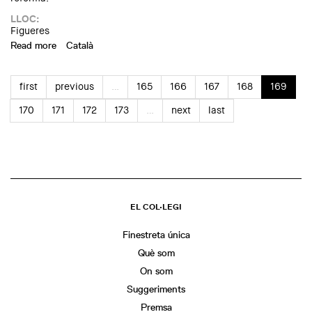
LLOC:
Figueres
Read more
about Muestra fotográfica de la Delegación del Alt Empordà
Català
del COAC (2000-2016)
first
previous
…
165
166
167
168
169
170
171
172
173
…
next
last
EL COL·LEGI
Finestreta única
Què som
On som
Suggeriments
Premsa