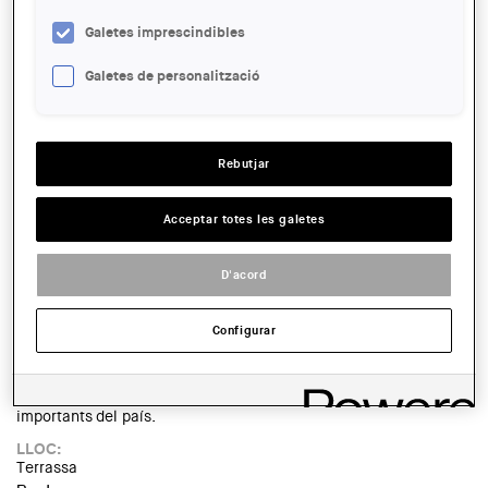
Bernat Colomé, del despatx Arqbag, responsables del projecte.
Galetes imprescindibles
La Cooperativa La Teulada consisteix en 18 habitatges en
Galetes de personalització
cessió d’ús, nascut d’un acompanyament inicial per identificar
necessitats habitatives i models de convivència, oferint una
resposta constructiva, urbana i bioclimàtica.
LLOC:
Rebutjar
Terrassa
Read more
about Visita a la Cooperativa d’habitatges La Teulada
Acceptar totes les galetes
La Intercol·legial Tècnica del Vallès organitza el dijous, 18 de
juny a les 10.30 h, una visita guiada a les instal·lacions del Parc
D'acord
Audiovisual de Catalunya, a Terrassa.
Vine a descobrir els espais de rodatge i producció audiovisual
Configurar
de Parc Audiovisual de Catalunya, un equipament singular
situat a l’antic Hospital del Tòrax de Terrassa que avui s’ha
convertit en un dels centres de producció audiovisual més
importants del país.
LLOC:
Terrassa