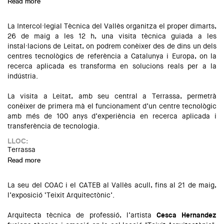
Read more
about Visita guiada al Parc Audiovisual de Catalunya
La Intercol·legial Tècnica del Vallès organitza el proper dimarts,
26 de maig a les 12 h, una visita tècnica guiada a les
instal·lacions de Leitat, on podrem conèixer des de dins un dels
centres tecnològics de referència a Catalunya i Europa, on la
recerca aplicada es transforma en solucions reals per a la
indústria.
La visita a Leitat, amb seu central a Terrassa, permetrà
conèixer de primera mà el funcionament d’un centre tecnològic
amb més de 100 anys d’experiència en recerca aplicada i
transferència de tecnologia.
LLOC:
Terrassa
Read more
about Visita a Leitat Terrassa: recerca aplicada i innovació
tecnològica
La seu del COAC i el CATEB al Vallès acull, fins al 21 de maig,
l’exposició ‘Teixit Arquitectònic’.
Arquitecta tècnica de professió, l’artista
Cesca Hernandez