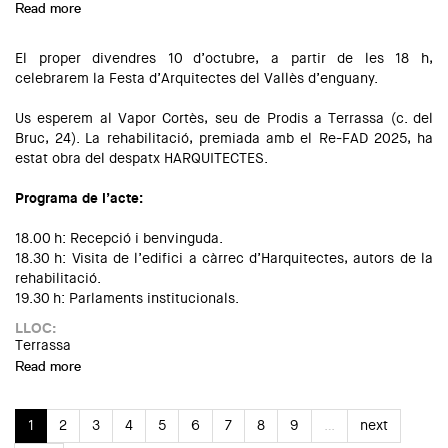
Read more
about Muncunill portes endins
El proper divendres 10 d’octubre, a partir de les 18 h,
celebrarem la Festa d’Arquitectes del Vallès d’enguany.
Us esperem al Vapor Cortès, seu de Prodis a Terrassa (c. del
Bruc, 24). La rehabilitació, premiada amb el Re-FAD 2025, ha
estat obra del despatx HARQUITECTES.
Programa de l’acte:
18.00 h: Recepció i benvinguda.
18.30 h: Visita de l’edifici a càrrec d’Harquitectes, autors de la
rehabilitació.
19.30 h: Parlaments institucionals.
LLOC:
Terrassa
Read more
about Festa d’Arquitectes del Vallès 2025
1
2
3
4
5
6
7
8
9
…
next