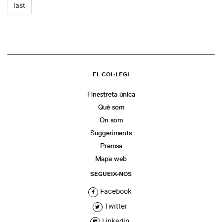
last
EL COL·LEGI
Finestreta única
Què som
On som
Suggeriments
Premsa
Mapa web
SEGUEIX-NOS
Facebook
Twitter
Linkedin