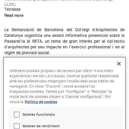
LLOC:
Terrassa
Read more
about Trobada a Terrassa sobre l'Avantprojecte de
simplificació de tràmits
La Demarcació de Barcelona del Col·legi d'Arquitectes de
Catalunya organitza una sessió informativa presencial sobre la
Passarel·la al RETA, un tema de gran interès per al col·lectiu
d'arquitectes pel seu impacte en l'exercici professional i en el
règim de previsió social.
Durant la sessió s'informarà sobre la situació actual de la
Passarel·la al Congrés dels Diputats, així com de les
Utilitzem cookies pròpies i de tercers per oferir-li una millor
implicacions que aquesta pot tenir en la jubilació dels
experiència i servei i, si s'escau, mostrar publicitat relacionada
mutualistes.
amb les preferències mitjançant l'anàlisi dels seus hàbits de
navegació. En clicar "D'acord", vostè accepta l'ús
LLOC:
d'aquestes cookies. També pot "Configurar" o "Rebutjar" la
Terrassa
instal·lació de cookies clicant a "Canviar configuració". Pot
Read more
about Sessió informativa sobre la passarel·la al RETA
veure la
Política de cookies
Galetes funcionals
La Delegació del Vallès organitza el pròxim dimecres, 22 de
juliol a les 12 h, una visita guiada a la Cooperativa d'habitatges
Galetes de rendiment
La Teulada, a Terrassa. El guiatge anirà a càrrec de l'arquitecte