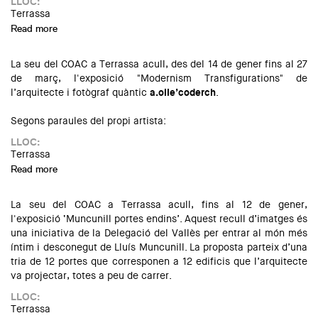
LLOC:
Terrassa
Read more
about Introducció al sistema 'CAE' de finançament
La seu del COAC a Terrassa acull, des del 14 de gener fins al 27
de març, l'exposició "Modernism Transfigurations" de
l’arquitecte i fotògraf quàntic
a.olle’coderch
.
Segons paraules del propi artista:
LLOC:
Terrassa
Read more
about Modernism Transfigurations
La seu del COAC a Terrassa acull, fins al 12 de gener,
l'exposició ‘Muncunill portes endins’. Aquest recull d’imatges és
una iniciativa de la Delegació del Vallès per entrar al món més
íntim i desconegut de Lluís Muncunill. La proposta parteix d’una
tria de 12 portes que corresponen a 12 edificis que l’arquitecte
va projectar, totes a peu de carrer.
LLOC:
Terrassa