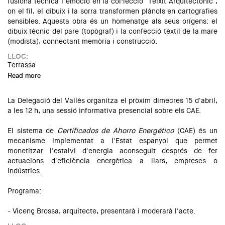
fusiona tècnica i emoció en la col·lecció "Teixit Arquitectònic",
on el fil, el dibuix i la sorra transformen plànols en cartografies
sensibles. Aquesta obra és un homenatge als seus orígens: el
dibuix tècnic del pare (topògraf) i la confecció tèxtil de la mare
(modista), connectant memòria i construcció.
LLOC:
Terrassa
Read more
about Teixit Arquitectònic
La Delegació del Vallès organitza el pròxim dimecres 15 d'abril,
a les 12 h, una sessió informativa presencial sobre els CAE.
El sistema de
Certificados de Ahorro Energético
(CAE) és un
mecanisme implementat a l'Estat espanyol que permet
monetitzar l'estalvi d'energia aconseguit després de fer
actuacions d'eficiència energètica a llars, empreses o
indústries.
Programa:
- Vicenç Brossa, arquitecte, presentarà i moderarà l'acte.