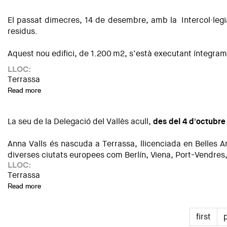
El passat dimecres, 14 de desembre, amb la Intercol·legia
residus.
Aquest nou edifici, de 1.200 m2, s’està executant íntegrame
LLOC:
Terrassa
Read more
about Visita al nou edifici d'Eco-Equip de Terrassa
La seu de la Delegació del Vallès acull,
des del 4 d'octubre
Anna Valls és nascuda a Terrassa, llicenciada en Belles Ar
diverses ciutats europees com Berlín, Viena, Port-Vendres, 
LLOC:
Terrassa
Read more
about Exposició: "Seqüències" de l'artista Anna Valls
first