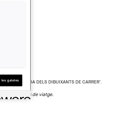
 les galetes
TERRASSA. LA MIRADA DELS DIBUIXANTS DE CARRER'.
ocs o llibretes de viatge.