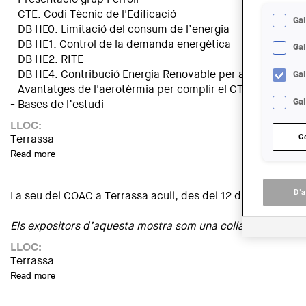
- CTE: Codi Tècnic de l'Edificació
Gal
- DB HE0: Limitació del consum de l’energia
- DB HE1: Control de la demanda energètica
Ga
- DB HE2: RITE
- DB HE4: Contribució Energia Renovable per a ACS
Ga
- Avantatges de l'aerotèrmia per complir el CTE
Gal
- Bases de l’estudi
LLOC:
C
Terrassa
Read more
about Sessió informativa: Solucions Ferroli
D'
La seu del COAC a Terrassa acull, des del 12 d’abril fin
Els expositors d’aquesta mostra som una colla diversa que e
LLOC:
Terrassa
Read more
about Exposició: “Arquitectures de Terrassa. La mirada dels 