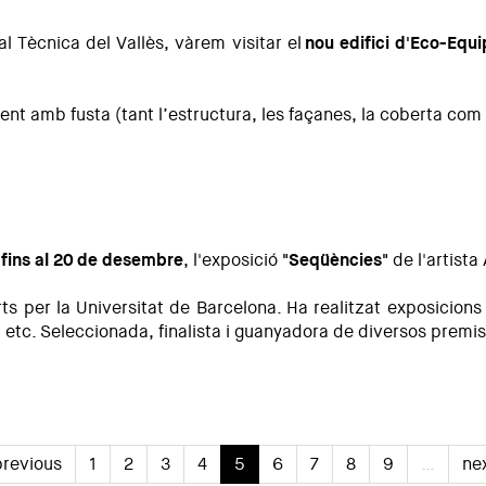
l Tècnica del Vallès, vàrem visitar el
nou
edifici d'Eco-Equi
nt amb fusta (tant l’estructura, les façanes, la coberta com 
 fins al 20 de desembre
, l'exposició
"Seqüències"
de l'artista
ts per la Universitat de Barcelona. Ha realitzat exposicions 
etc. Seleccionada, finalista i guanyadora de diversos premis 
previous
1
2
3
4
5
6
7
8
9
…
ne