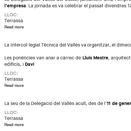
l’empresa
. La jornada es va celebrar el passat divendres 17
LLOC:
Terrassa
Read more
about Sessió informativa: 'Control solar dinàmic’
La Intercol·legial Tècnica del Vallès va organitzar, el dime
Les ponències van anar a càrrec de
Lluís Mestre
, arquitec
edificis, i
Davi
LLOC:
Terrassa
Read more
about Sessió informativa 'El CO2 o Nosaltres'
La seu de la Delegació del Vallès acull, des de l’
11 de
gener
LLOC:
Terrassa
Read more
about ‘El Bosc Insòlit', de Josep Pérez González