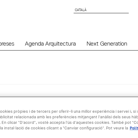
CATALÀ
CATALÀ
preses
Agenda Arquitectura
Next Generation
va organitzar el passat 18 d'abril una sessió informativa sota
ookies pròpies i de tercers per oferir-li una millor experiència i servei i, si
blicitat relacionada amb les preferències mitjançant l'anàlisi dels seus hà
 En clicar "D'acord", vostè accepta l'ús d'aquestes cookies. També pot "Co
la instal·lació de cookies clicant a "Canviar configuració". Pot veure la
Polí