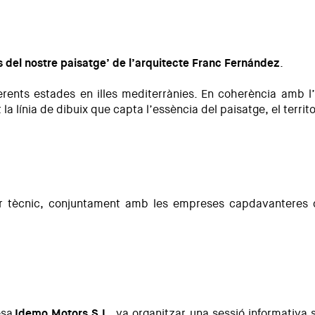
atge" amb Franc Fernández
ls del nostre paisatge’ de l’arquitecte Franc Fernández
.
ferents estades en illes mediterrànies. En coherència amb l
a línia de dibuix que capta l’essència del paisatge, el territor
ller tècnic, conjuntament amb les empreses capdavanteres d
esa
Idemo Motors S.L.
, va organitzar una sessió informativa s