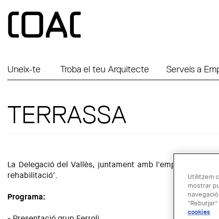
Vés al contingut
Uneix-te
Troba el teu Arquitecte
Serveis a Em
TERRASSA
La Delegació del Vallès, juntament amb l'empresa Ferroli, 
rehabilitació’.
Utilitzem c
mostrar pu
navegació.
Programa:
"Rebutjar" 
cookies
- Presentació grup Ferroli