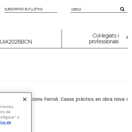
SUBSCRIPCIÓ BUTLLETINS
FORMULARI
DE CERCA
Col·legiats i
professionals
UIA2026BCN
 el títol 'Solucions Ferroli. Casos pràctics en obra nova i
 s'escau,
bits de
nfigurar" o
tica de