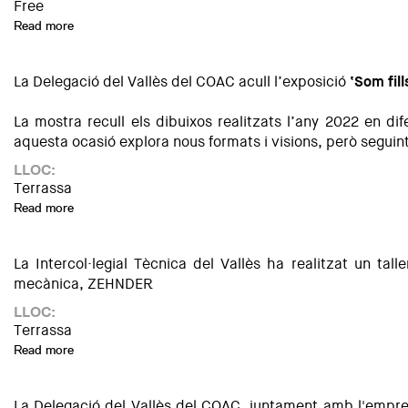
Free
Read more
about Visita guiada a l'exposició "Som fills del nostre pais
La Delegació del Vallès del COAC acull l’exposició
‘Som fil
La mostra recull els dibuixos realitzats l’any 2022 en di
aquesta ocasió explora nous formats i visions, però seguint l
LLOC:
Terrassa
Read more
about Exposició: "Som fills del nostre paisatge II"
La Intercol·legial Tècnica del Vallès ha realitzat un ta
mecànica, ZEHNDER.
LLOC:
Terrassa
Read more
about Taller pràctic: Hermeticitat i Ventilació
La Delegació del Vallès del COAC, juntament amb l'empr