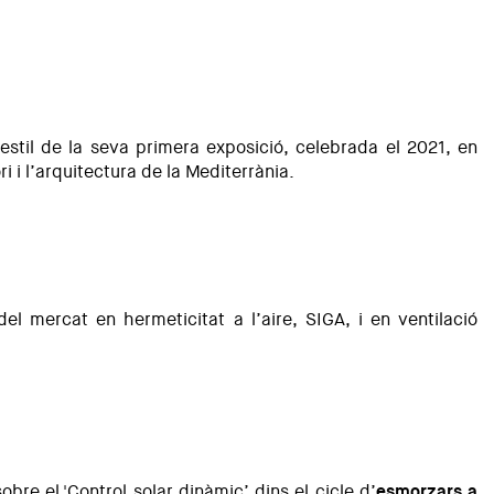
’estil de la seva primera exposició, celebrada el 2021, en
i i l’arquitectura de la Mediterrània.
el mercat en hermeticitat a l’aire, SIGA, i en ventilació
obre el 'Control solar dinàmic’ dins el cicle d’
esmorzars a