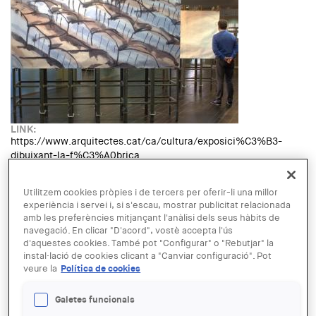
LINK:
https://www.arquitectes.cat/ca/cultura/exposici%C3%B3-
dibuixant-la-f%C3%A0brica
DATA:
Dimarts, 21 novembre, 2023 - 13:00
fins a
Dilluns, 22 gener,
Utilitzem cookies pròpies i de tercers per oferir-li una millor
2024 - 13:00
experiència i servei i, si s'escau, mostrar publicitat relacionada
LLOC:
amb les preferències mitjançant l'anàlisi dels seus hàbits de
Terrassa
navegació. En clicar "D'acord", vostè accepta l'ús
GRATUÏTAT:
d'aquestes cookies. També pot "Configurar" o "Rebutjar" la
Free
instal·lació de cookies clicant a "Canviar configuració". Pot
Read more
about Exposició: Dibuixant la fàbrica
veure la
Política de cookies
ENTITAT ORGANITZADORA:
Galetes funcionals
AMB