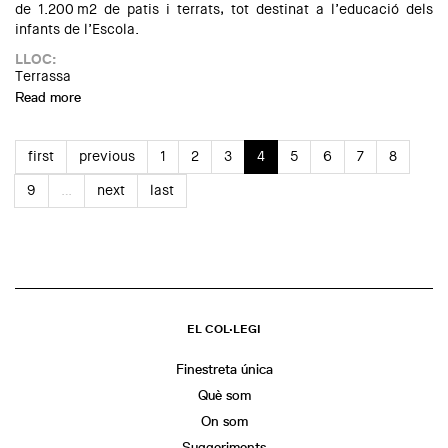
de 1.200 m2 de patis i terrats, tot destinat a l’educació dels
infants de l’Escola.
LLOC:
Terrassa
Read more
about Visita guiada a l'Escola Petit Estel de Terrassa
first
previous
1
2
3
4
5
6
7
8
9
…
next
last
EL COL·LEGI
Finestreta única
Què som
On som
Suggeriments