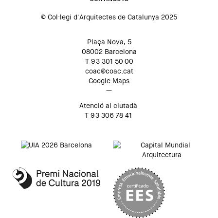
© Col·legi d'Arquitectes de Catalunya 2025
Plaça Nova, 5
08002 Barcelona
T 93 301 50 00
coac@coac.cat
Google Maps
—
Atenció al ciutadà
T 93 306 78 41