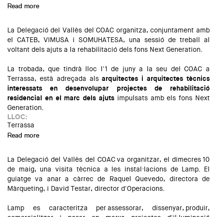
Read more
about Retrats, Escenes i Poemes, de l'arquitecta Silvana
Díaz
La Delegació del Vallès del COAC organitza, conjuntament amb
el CATEB, VIMUSA i SOMUHATESA, una sessió de treball al
voltant dels ajuts a la rehabilitació dels fons Next Generation.
La trobada, que tindrà lloc l'1 de juny a la seu del COAC a
Terrassa, està adreçada als
arquitectes i arquitectes tècnics
interessats en desenvolupar projectes de rehabilitació
residencial en el marc dels ajuts
impulsats amb els fons Next
Generation.
LLOC:
Terrassa
Read more
about Sessió de networking a Terrassa sobre els ajuts Next
Generation amb VIMUSA i SOMUHATESA
La Delegació del Vallès del COAC va organitzar, el dimecres 10
de maig, una visita tècnica a les instal·lacions de Lamp. El
guiatge va anar a càrrec de Raquel Quevedo, directora de
Màrqueting, i David Testar, director d'Operacions.
Lamp es caracteritza per assessorar, dissenyar, produir,