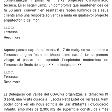
comercialitzar i posar en marxa projectes d'il·luminació
tècnica. És el segell Lamp, un compromís que mantenen des de
fa 50 anys: convertir en realitat els reptes lumínics dels seus
clients amb una resposta solvent i a mida en qualsevol projecte
arquitectònic del món.
LLOC:
Terrassa
Read more
about VISITA A LES INSTAL·LACIONS DE LAMP
Aquest passat cap de setmana, 6 i 7 de maig, es va celebrar a
Terrassa la gran festa del Modernisme català. Un sorprenent
viatge al passat per reproduir l’esplendor modernista de
Terrassa de finals de segle XIX i principis del XX.
LLOC:
Terrassa
Read more
about La Delegació del Vallès, amb la Fira Modernista de
Terrassa
La Delegació del Vallès del COAC va organitzar, el dimecres 19
d'abril, una visita guiada a l'Escola Petit Estel de Terrassa. Vam
poder conèixer els nous edificis de Llar d’Infants i d’Educació
Infantil, amb més de 2.300 m2 de superfície construïda i més