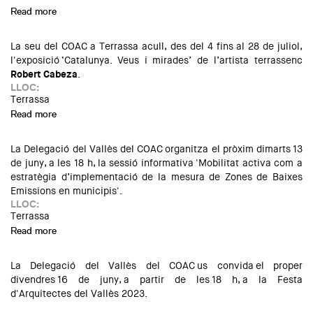
Read more
about Exposició: Paisatges Habitacionals. Una mirada
inclusiva i projectiva a l’habitatge col·lectiu a Catalunya
La seu del COAC a Terrassa acull, des del 4 fins al 28 de juliol,
l'exposició ‘Catalunya. Veus i mirades’ de l’artista terrassenc
Robert Cabeza
.
LLOC:
Terrassa
Read more
about Exposició: Catalunya. Veus i mirades
La Delegació del Vallès del COAC organitza el pròxim dimarts 13
de juny, a les 18 h, la sessió informativa 'Mobilitat activa com a
estratègia d’implementació de la mesura de Zones de Baixes
Emissions en municipis'.
LLOC:
Terrassa
Read more
about Jornada tècnica: Mobilitat activa com a estratègia
d’implementació de la mesura de Zones de Baixes Emissions
en municipis
La Delegació del Vallès del COAC us convida el proper
divendres 16 de juny, a partir de les 18 h, a la Festa
d'Arquitectes del Vallès 2023.