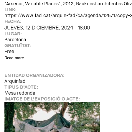
"Arsenic, Variable Places", 2012, Baukunst architectes Ol
LINK:
https://www.fad.cat/arquin-fad/ca/agenda/12571/copy-
FECHA:
JUEVES, 12 DICIEMBRE, 2024 - 18:00
LUGAR:
Barcelona
GRATUÏTAT:
Free
Read more
about Paradigm shift
ENTIDAD ORGANIZADORA:
Arquinfad
TIPUS D'ACTE:
Mesa redonda
IMATGE DE L'EXPOSICIÓ O ACTE: