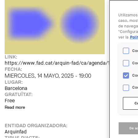
Utilizamos
caso, most
de navegac
"Configura
ver la
Polí
Co
LINK:
https://www.fad.cat/arquin-fad/ca/agenda/13143/conver
Co
FECHA:
MIERCOLES, 14 MAYO, 2025 - 19:00
Co
LUGAR:
Barcelona
Coo
GRATUÏTAT:
Free
C
Read more
about Converses Desenfadades: Frederic Amat i Roger Badi
ENTIDAD ORGANIZADORA:
De a
Arquinfad
TIPUS D'ACTE: