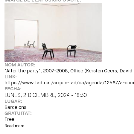
NOM AUTOR:
"After the party", 2007-2008, Office (Kersten Geers, David
LINK:
https://www.fad.cat/arquin-fad/ca/agenda/12567/a-com
FECHA:
LUNES, 2 DICIEMBRE, 2024 - 18:30
LUGAR:
Barcelona
GRATUÏTAT:
Free
Read more
about A common lens: Bas Princen and Kersten Geers in di