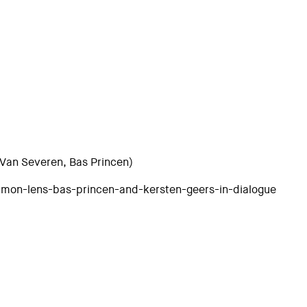
 Van Severen, Bas Princen)
mon-lens-bas-princen-and-kersten-geers-in-dialogue
alogue