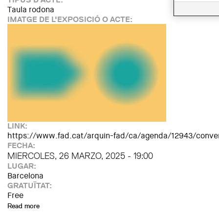
Taula rodona
IMATGE DE L'EXPOSICIÓ O ACTE:
LINK:
https://www.fad.cat/arquin-fad/ca/agenda/12943/conver
FECHA:
MIERCOLES, 26 MARZO, 2025 - 19:00
LUGAR:
Barcelona
GRATUÏTAT:
Free
Read more
about Converses Desenfadades: Toni Solanas i Josep Bunye