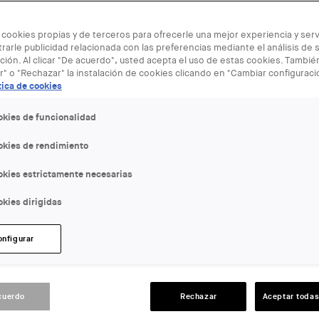
 cookies propias y de terceros para ofrecerle una mejor experiencia y servi
rarle publicidad relacionada con las preferencias mediante el análisis de 
ión. Al clicar "De acuerdo", usted acepta el uso de estas cookies. Tambi
r" o "Rechazar" la instalación de cookies clicando en "Cambiar configurac
tica de cookies
okies de funcionalidad
ses-desenfadades-frederic-amat-i-roger-badia
okies de rendimiento
okies estrictamente necesarias
kies dirigidas
onfigurar
a
cuerdo
Rechazar
Aceptar todas