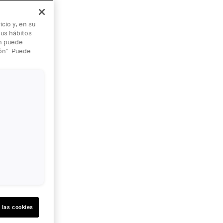
cio y, en su
sus hábitos
én puede
ión". Puede
 las cookies