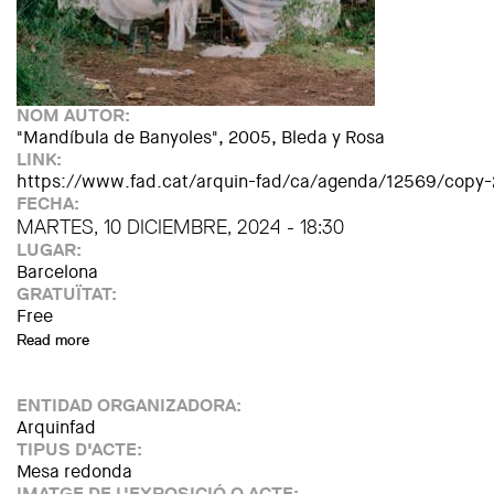
NOM AUTOR:
"Mandíbula de Banyoles", 2005, Bleda y Rosa
LINK:
https://www.fad.cat/arquin-fad/ca/agenda/12569/copy-
FECHA:
MARTES, 10 DICIEMBRE, 2024 - 18:30
LUGAR:
Barcelona
GRATUÏTAT:
Free
Read more
about Cadavre exquis: art meets architecture
ENTIDAD ORGANIZADORA:
Arquinfad
TIPUS D'ACTE:
Mesa redonda
IMATGE DE L'EXPOSICIÓ O ACTE: