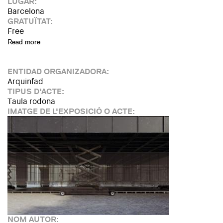
LUGAR:
Barcelona
GRATUÏTAT:
Free
Read more
about Nou cicle: La imatge construïda
ENTIDAD ORGANIZADORA:
Arquinfad
TIPUS D'ACTE:
Taula rodona
IMATGE DE L'EXPOSICIÓ O ACTE:
NOM AUTOR: