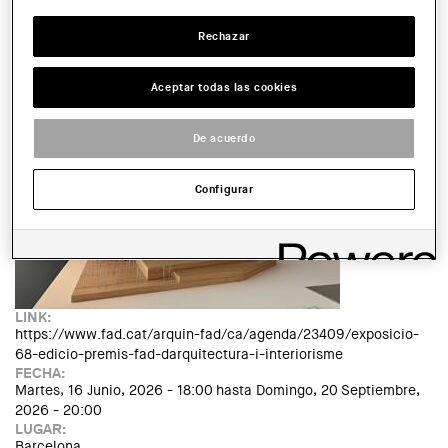
HArquitectes i Bosch Capdeferro
ENTIDAD ORGANIZADORA:
Rechazar
Arquinfad
TIPUS D'ACTE:
Exposició
Aceptar todas las cookies
IMATGE DE L'EXPOSICIÓ O ACTE:
De acuerdo
Configurar
LINK:
https://www.fad.cat/arquin-fad/ca/agenda/23409/exposicio-
68-edicio-premis-fad-darquitectura-i-interiorisme
FECHA:
Martes, 16 Junio, 2026 - 18:00
hasta
Domingo, 20 Septiembre,
2026 - 20:00
LUGAR:
Barcelona