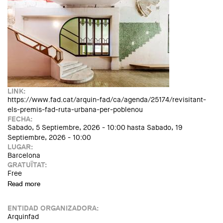
LINK:
https://www.fad.cat/arquin-fad/ca/agenda/25174/revisitant-
els-premis-fad-ruta-urbana-per-poblenou
FECHA:
Sabado, 5 Septiembre, 2026 - 10:00
hasta
Sabado, 19
Septiembre, 2026 - 10:00
LUGAR:
Barcelona
GRATUÏTAT:
Free
Read more
about Revisitant els Premis FAD. Ruta urbana pel Poblenou
ENTIDAD ORGANIZADORA:
Arquinfad