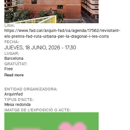
LINK:
https://www.fad.cat/arquin-fad/ca/agenda/17562/revisitant-
els-premis-fad-ruta-urbana-per-la-diagonal-i-les-corts
FECHA:
JUEVES, 18 JUNIO, 2026 - 17:30
LUGAR:
Barcelona
GRATUÏTAT:
Free
Read more
about Revisitant els Premis FAD. Ruta urbana per la
Diagonal i Les Corts
ENTIDAD ORGANIZADORA:
Arquinfad
TIPUS D'ACTE:
Mesa redonda
IMATGE DE L'EXPOSICIÓ O ACTE: