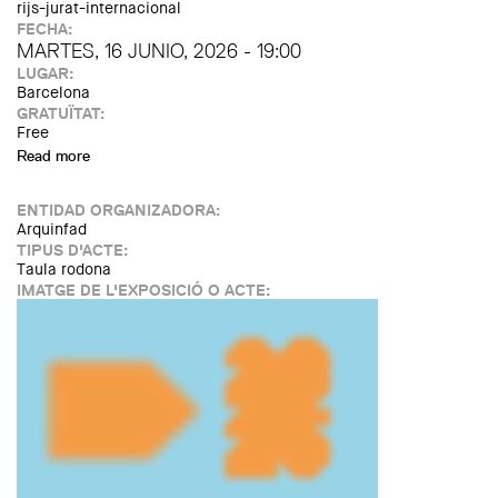
rijs-jurat-internacional
FECHA:
MARTES, 16 JUNIO, 2026 - 19:00
LUGAR:
Barcelona
GRATUÏTAT:
Free
Read more
about Conferència: «ReviveR: On Revitalisation and
Renewal» Jacob van Rijs - MVRDV
ENTIDAD ORGANIZADORA:
Arquinfad
TIPUS D'ACTE:
Taula rodona
IMATGE DE L'EXPOSICIÓ O ACTE: