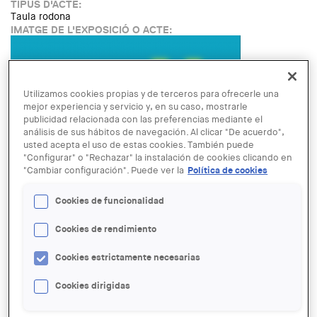
TIPUS D'ACTE:
Taula rodona
IMATGE DE L'EXPOSICIÓ O ACTE:
Utilizamos cookies propias y de terceros para ofrecerle una
mejor experiencia y servicio y, en su caso, mostrarle
publicidad relacionada con las preferencias mediante el
análisis de sus hábitos de navegación. Al clicar "De acuerdo",
usted acepta el uso de estas cookies. También puede
"Configurar" o "Rechazar" la instalación de cookies clicando en
"Cambiar configuración". Puede ver la
Política de cookies
LINK:
https://www.fad.cat/arquin-fad/ca/agenda/26355/converses-
Cookies de funcionalidad
desenfadades-harquitectes-boschcapdeferro
FECHA:
Cookies de rendimiento
MIERCOLES, 9 SEPTIEMBRE, 2026 - 19:00
LUGAR:
Cookies estrictamente necesarias
Barcelona
GRATUÏTAT:
Cookies dirigidas
Free
Read more
about Converses DesenFADades: Habitatge amb