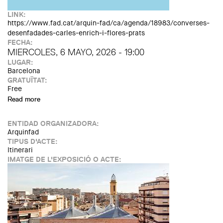
LINK:
https://www.fad.cat/arquin-fad/ca/agenda/18983/converses-
desenfadades-carles-enrich-i-flores-prats
FECHA:
MIERCOLES, 6 MAYO, 2026 - 19:00
LUGAR:
Barcelona
GRATUÏTAT:
Free
Read more
about Converses DesenFADades: Re- amb Carles Enrich
Studio i Flores & Prats
ENTIDAD ORGANIZADORA:
Arquinfad
TIPUS D'ACTE:
Itinerari
IMATGE DE L'EXPOSICIÓ O ACTE: