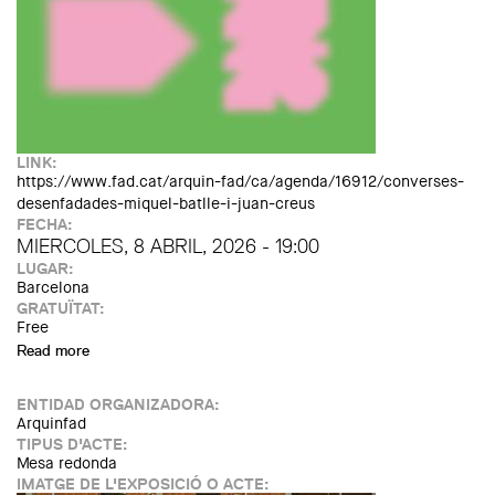
LINK:
https://www.fad.cat/arquin-fad/ca/agenda/16912/converses-
desenfadades-miquel-batlle-i-juan-creus
FECHA:
MIERCOLES, 8 ABRIL, 2026 - 19:00
LUGAR:
Barcelona
GRATUÏTAT:
Free
Read more
about Converses DesenFADades: Plaça amb Michèle &
Miquel i Creus e Carrasco
ENTIDAD ORGANIZADORA:
Arquinfad
TIPUS D'ACTE:
Mesa redonda
IMATGE DE L'EXPOSICIÓ O ACTE: