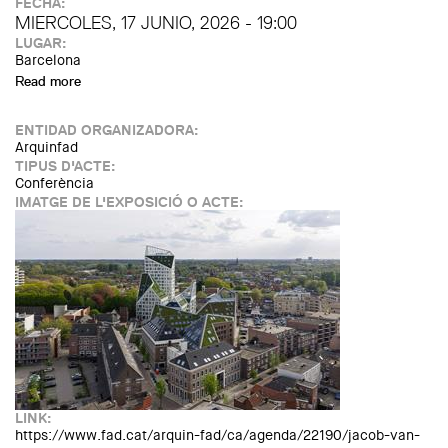
FECHA:
MIERCOLES, 17 JUNIO, 2026 - 19:00
LUGAR:
Barcelona
Read more
about Lliurament dels Premis FAD d’Arquitectura i
Interiorisme i Premis Habitàcola 2026
ENTIDAD ORGANIZADORA:
Arquinfad
TIPUS D'ACTE:
Conferència
IMATGE DE L'EXPOSICIÓ O ACTE:
LINK:
https://www.fad.cat/arquin-fad/ca/agenda/22190/jacob-van-