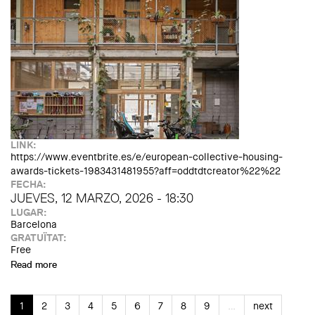
LINK:
https://www.eventbrite.es/e/european-collective-housing-
awards-tickets-1983431481955?aff=oddtdtcreator%22%22
FECHA:
JUEVES, 12 MARZO, 2026 - 18:30
LUGAR:
Barcelona
GRATUÏTAT:
Free
Read more
about European Collective Housing Awards. Acte de
Presentació de la 2a Edició
1
2
3
4
5
6
7
8
9
…
next