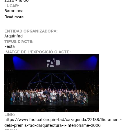
2026 - 18:00
LUGAR:
Barcelona
Read more
about Una arquitectura premiada: 125 anys de premis
d'arquitectura
ENTIDAD ORGANIZADORA:
Arquinfad
TIPUS D'ACTE:
Festa
IMATGE DE L'EXPOSICIÓ O ACTE:
LINK:
https://www.fad.cat/arquin-fad/ca/agenda/22188/lliurament-
dels-premis-fad-darquitectura-i-interiorisme-2026