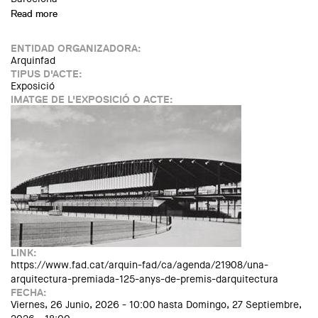
Read more
about 68 edició Premis FAD d'Arquitectura i Interiorisme.
Observatori de l’Arquitectura Contemporània Ibèrica 2026
ENTIDAD ORGANIZADORA:
Arquinfad
TIPUS D'ACTE:
Exposició
IMATGE DE L'EXPOSICIÓ O ACTE:
LINK:
https://www.fad.cat/arquin-fad/ca/agenda/21908/una-
arquitectura-premiada-125-anys-de-premis-darquitectura
FECHA:
Viernes, 26 Junio, 2026 - 10:00
hasta
Domingo, 27 Septiembre,