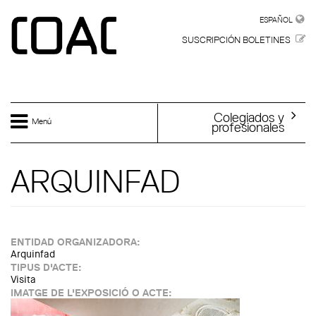
Skip to main content
ESPAÑOL
ESPAÑOL
SUSCRIPCIÓN BOLETINES
Colegiados y
Menú
profesionales
ARQUINFAD
ENTIDAD ORGANIZADORA:
Arquinfad
TIPUS D'ACTE:
Visita
IMATGE DE L'EXPOSICIÓ O ACTE: