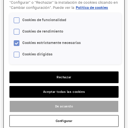
"Configurar" o "Rechazar" la instalación de cookies clicando en
"Cambiar configuración". Puede ver la
Política de cookies
Cookies de funcionalidad
Cookies de rendimiento
20 NOV
Forat, forat: Patricia Esquivias.
Cookies estrictamente necesarias
Segona sessió nou cicle de
xerrades
Cookies dirigidas
ENTIDAD ORGANIZADORA:
Rechazar
Arquinfad
LUGAR:
Aceptar todas las cookies
Barcelona
ACCIONES
De acuerdo
Configurar
FECHA:
2024-11-20 19:00