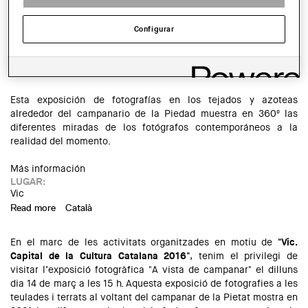
Configurar
En el marco de las actividades organizadas con motivo de
"Vic.
Capital de la Cultura Catalana 2016"
, tenemos el privilegio de
visitar la exposición fotográfica "A vista de campanario" el
lunes día 14 de marzo a las 15 h.
Esta exposición de fotografías en los tejados y azoteas
alrededor del campanario de la Piedad muestra en 360º las
diferentes miradas de los fotógrafos contemporáneos a la
realidad del momento.
Más información
LUGAR:
Vic
Read more
about Exposición en Vic: "A vista de campanario"
Català
En el marc de les activitats organitzades en motiu de
"Vic.
Capital de la Cultura Catalana 2016"
, tenim el privilegi de
visitar l’exposició fotogràfica "A vista de campanar" el dilluns
dia 14 de març a les 15 h. Aquesta exposició de fotografies a les
teulades i terrats al voltant del campanar de la Pietat mostra en