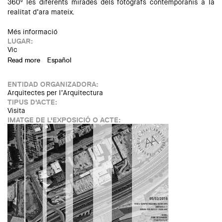
360º les diferents mirades dels fotògrafs contemporanis a la
realitat d’ara mateix.
Més informació
LUGAR:
Vic
Read more
about Exposició a Vic: "A vista de campanar"
Español
ENTIDAD ORGANIZADORA:
Arquitectes per l’Arquitectura
TIPUS D'ACTE:
Visita
IMATGE DE L'EXPOSICIÓ O ACTE: