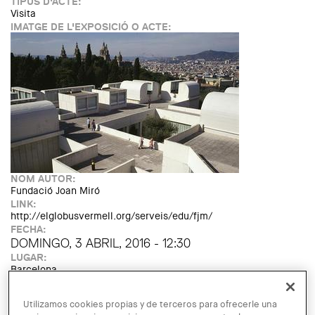
TIPUS D'ACTE:
Visita
IMATGE DE L'EXPOSICIÓ O ACTE:
NOM AUTOR:
Fundació Joan Miró
LINK:
http://elglobusvermell.org/serveis/edu/fjm/
FECHA:
DOMINGO, 3 ABRIL, 2016 - 12:30
LUGAR:
Barcelona
Read more
about Visita guiada a l'edifici de la Fundació Joan Miró
Utilizamos cookies propias y de terceros para ofrecerle una