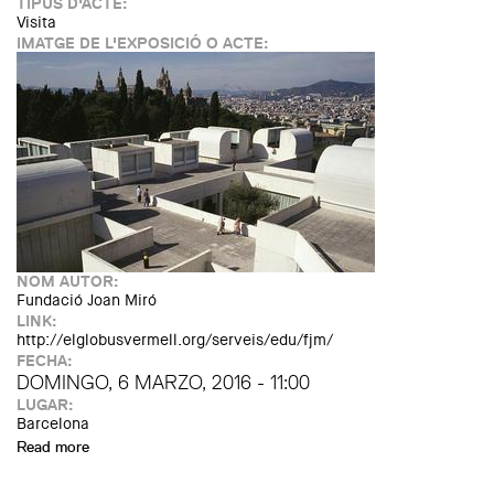
TIPUS D'ACTE:
Visita
IMATGE DE L'EXPOSICIÓ O ACTE:
NOM AUTOR:
Fundació Joan Miró
LINK:
http://elglobusvermell.org/serveis/edu/fjm/
FECHA:
DOMINGO, 6 MARZO, 2016 - 11:00
LUGAR:
Barcelona
Read more
about Guided visit to the Fundació Joan Miró building