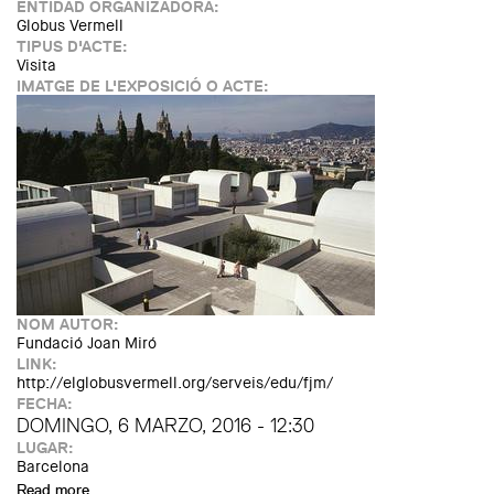
ENTIDAD ORGANIZADORA:
Globus Vermell
TIPUS D'ACTE:
Visita
IMATGE DE L'EXPOSICIÓ O ACTE:
NOM AUTOR:
Fundació Joan Miró
LINK:
http://elglobusvermell.org/serveis/edu/fjm/
FECHA:
DOMINGO, 6 MARZO, 2016 - 12:30
LUGAR:
Barcelona
Read more
about Visita guiada a l'edifici de la Fundació Joan Miró