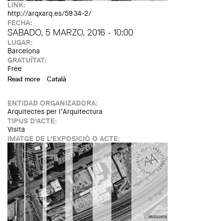
LINK:
http://arqxarq.es/5934-2/
FECHA:
SABADO, 5 MARZO, 2016 - 10:00
LUGAR:
Barcelona
GRATUÏTAT:
Free
Read more
about Visita guiada a los Edificios C e I del Campus
Català
Universitario Diagonal-Besós (UPC) con Batlle i Roig
Arquitectes y Josep Benedito
ENTIDAD ORGANIZADORA:
Arquitectes per l’Arquitectura
TIPUS D'ACTE:
Visita
IMATGE DE L'EXPOSICIÓ O ACTE: