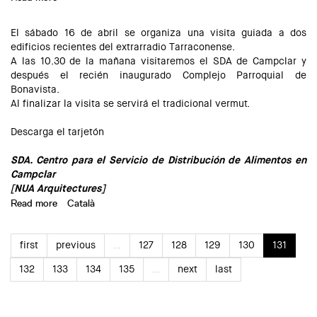
El sábado 16 de abril se organiza una visita guiada a dos
edificios recientes del extrarradio Tarraconense.
A las 10.30 de la mañana visitaremos el SDA de Campclar y
después el recién inaugurado Complejo Parroquial de
Bonavista.
Al finalizar la visita se servirá el tradicional vermut.
Descarga el tarjetón
SDA. Centro para el Servicio de Distribución de Alimentos en
Campclar
[NUA Arquitectures]
Read more
about VERMUT D'OBRA A BONAVISTA I A CAMPCLAR
Català
first
previous
…
127
128
129
130
131
132
133
134
135
…
next
last