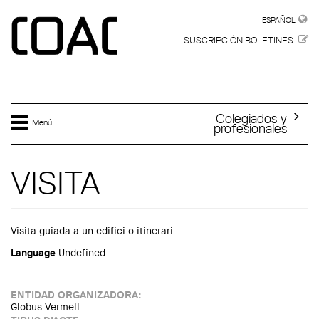
Skip to main content
ESPAÑOL
ESPAÑOL
SUSCRIPCIÓN BOLETINES
Colegiados y
Menú
profesionales
VISITA
Visita guiada a un edifici o itinerari
Language
Undefined
ENTIDAD ORGANIZADORA:
Globus Vermell