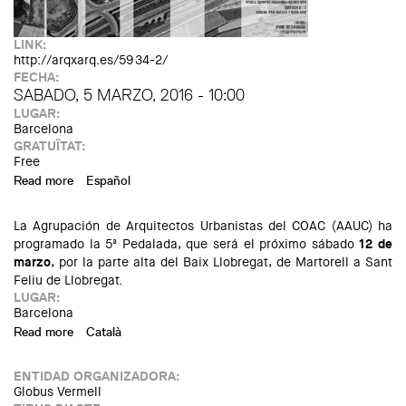
LINK:
http://arqxarq.es/5934-2/
FECHA:
SABADO, 5 MARZO, 2016 - 10:00
LUGAR:
Barcelona
GRATUÏTAT:
Free
Read more
about Visita guiada als Edificis C i I del Campus Universitari
Español
Diagonal-Besós (UPC) amb Batlle i Roig Arquitectes i Josep
Benedito
La Agrupación de Arquitectos Urbanistas del COAC (AAUC) ha
programado la 5ª Pedalada, que será el próximo sábado
12 de
marzo
, por la parte alta del Baix Llobregat, de Martorell a Sant
Feliu de Llobregat.
LUGAR:
Barcelona
Read more
about Pedalada por la parte alta del Baix Llobregat
Català
ENTIDAD ORGANIZADORA:
Globus Vermell