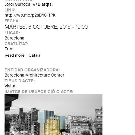
Jordi Surroca. R+B arqts.
LINK:
http://wp.me/p2sD4S-1PK
FECHA:
MARTES, 6 OCTUBRE, 2015 - 10:00
LUGAR:
Barcelona
GRATUÏTAT:
Free
Read more
about Site visit to the Catalan Institute of Economists HQ
Català
ENTIDAD ORGANIZADORA:
Barcelona Architecture Center
TIPUS D'ACTE:
Visita
IMATGE DE L'EXPOSICIÓ O ACTE: