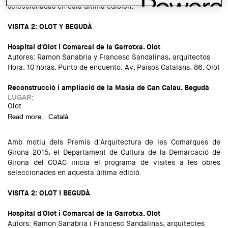
seleccionadas en esta última edición.
VISITA 2: OLOT Y BEGUDÀ
Hospital d'Olot i Comarcal de la Garrotxa. Olot
Autores: Ramon Sanabria y Francesc Sandalinas, arquitectos
Hora: 10 horas. Punto de encuento: Av. Països Catalans, 86. Olot
Reconstrucció i ampliació de la Masia de Can Calau. Begudà
LUGAR:
Olot
Read more
about Visita a Olot y Begudà. Premios de Arquitectura 2015
Català
Amb motiu dels Premis d'Arquitectura de les Comarques de
Girona 2015, el Departament de Cultura de la Demarcació de
Girona del COAC inicia el programa de visites a les obres
seleccionades en aquesta última edició.
VISITA 2: OLOT I BEGUDÀ
Hospital d'Olot i Comarcal de la Garrotxa. Olot
Autors: Ramon Sanabria i Francesc Sandalinas, arquitectes