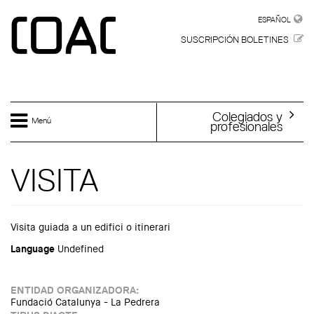
Skip to main content
ESPAÑOL
ESPAÑOL
SUSCRIPCIÓN BOLETINES
Colegiados y
Menú
profesionales
VISITA
Visita guiada a un edifici o itinerari
Language
Undefined
ENTIDAD ORGANIZADORA:
Fundació Catalunya - La Pedrera