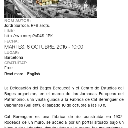
NOM AUTOR:
Jordi Surroca. R+B arqts.
LINK:
http://wp.me/p2sD4S-1PK
FECHA:
MARTES, 6 OCTUBRE, 2015 - 10:00
LUGAR:
Barcelona
GRATUÏTAT:
Free
Read more
about Visita a la Seu del Col·legi d'Economistes de
English
Catalunya
La Delegación del Bages-Berguedá y el Centro de Estudios del
Bages organizan, en el marco de las Jornadas Europeas del
Patrimonio, una visita guiada a la Fábrica de Cal Berenguer de
Cabrianes (Sallent), el sábado 10 de octubre a las 10 h.
Cal Berenguer es una fábrica de río construida en 1902.
Rodeada de un muro, se accedía por un portal situado bajo un