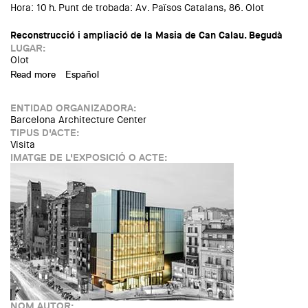
Hora: 10 h. Punt de trobada: Av. Països Catalans, 86. Olot
Reconstrucció i ampliació de la Masia de Can Calau. Begudà
LUGAR:
Olot
Read more
about Visita a Olot i Begudà: Premis d'Arquitectura 2015
Español
ENTIDAD ORGANIZADORA:
Barcelona Architecture Center
TIPUS D'ACTE:
Visita
IMATGE DE L'EXPOSICIÓ O ACTE:
NOM AUTOR: