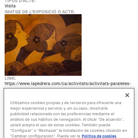
TIPUS D'ACTE:
Visita
IMATGE DE L'EXPOSICIÓ O ACTE:
LINK:
https://www.lapedrera.com/ca/activitats/activitats-paraleles-
a-lexposicio-sobre-modernisme
FECHA:
Sabado, 24 Octubre, 2015 - 17:00
hasta
Miercoles, 28 Octubre,
Utilizamos cookies propias y de terceros para ofrecerle una
2015 - 19:00
mejor experiencia y servicio y, en su caso, mostrarle
LUGAR:
publicidad relacionada con las preferencias mediante el
Barcelona
análisis de sus hábitos de navegación. Al clicar "De acuerdo",
Read more
about Activitats paral·leles a l'exposició sobre Modernisme
Español
usted acepta el uso de estas cookies. También puede
"Configurar" o "Rechazar" la instalación de cookies clicando en
"Cambiar configuración". Puede ver la
Política de cookies