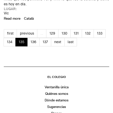
es hoy en día.
LUGAR:
Vic
Read more
about Visita a la Colonia Salou Baurier
Català
first
previous
…
129
130
131
132
133
134
135
136
137
next
last
EL COLEGIO
Ventanilla única
Quiénes somos
Dónde estamos
Sugerencias