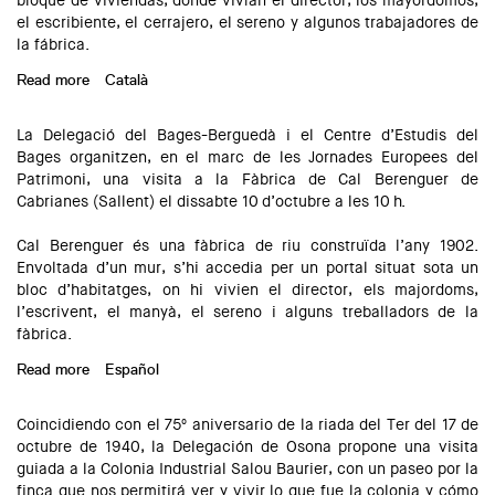
bloque de viviendas, donde vivían el director, los mayordomos,
el escribiente, el cerrajero, el sereno y algunos trabajadores de
la fábrica.
Read more
about Visita a la Fábrica de Cal Berenguer de Cabrianes
Català
(Sallent)
La Delegació del Bages-Berguedà i el Centre d’Estudis del
Bages organitzen, en el marc de les Jornades Europees del
Patrimoni, una visita a la Fàbrica de Cal Berenguer de
Cabrianes (Sallent) el dissabte 10 d’octubre a les 10 h.
Cal Berenguer és una fàbrica de riu construïda l’any 1902.
Envoltada d’un mur, s’hi accedia per un portal situat sota un
bloc d’habitatges, on hi vivien el director, els majordoms,
l’escrivent, el manyà, el sereno i alguns treballadors de la
fàbrica.
Read more
about Visita a la Fàbrica de Cal Berenguer de Cabrianes
Español
(Sallent)
Coincidiendo con el 75º aniversario de la riada del Ter del 17 de
octubre de 1940, la Delegación de Osona propone una visita
guiada a la Colonia Industrial Salou Baurier, con un paseo por la
finca que nos permitirá ver y vivir lo que fue la colonia y cómo