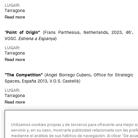
LUGAR:
Tarragona
Read more
about Cicle de cinema: "Hacer mucho con poco"
"Point of Origin”
(Frans Parthesius, Netherlands, 2023, 46',
VOSC.
Estrena a Espanya
)
LUGAR:
Tarragona
Read more
about Cicle de cinema: "Point of Origin"
“The Competition”
(Angel Borrego Cubero, Office for Strategic
Spaces, España 2013, V.O.S. Castellà)
LUGAR:
Tarragona
Read more
about Cicle de cinema: "The Competition"
El divendres 20 de març a les 19 h, tindrà lloc la propera sessió
del cicle de cinema de la Demarcació de Tarragona. El cicle,
Utilizamos cookies propias y de terceros para ofrecerle una mejor e
comissariat per
ojoconico.xyz
, presenta diferents peces
servicio y, en su caso, mostrarle publicidad relacionada con las pre
audiovisuals que documenten la transformació del nostre
mediante el análisis de sus hábitos de navegación. Al clicar "De acu