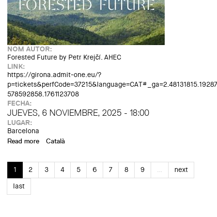
NOM AUTOR:
Forested Future by Petr Krejčí. AHEC
LINK:
https://girona.admit-one.eu/?
p=tickets&perfCode=37215&language=CAT#_ga=2.48131815.19287
578592858.1761123708
FECHA:
JUEVES, 6 NOVIEMBRE, 2025 - 18:00
LUGAR:
Barcelona
Read more
about National Premiere 'Forested Future'
Català
1
2
3
4
5
6
7
8
9
…
next
last