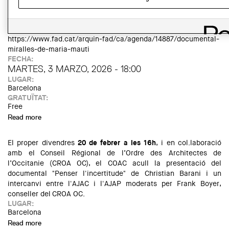
LINK:
https://www.fad.cat/arquin-fad/ca/agenda/14887/documental-
miralles-de-maria-mauti
FECHA:
MARTES, 3 MARZO, 2026 - 18:00
LUGAR:
Barcelona
GRATUÏTAT:
Free
Read more
about Documental «Miralles» de Maria Mauti
El proper divendres
20 de febrer a les 16h
, i en col.laboració
amb el Conseil Régional de l’Ordre des Architectes de
l’Occitanie (CROA OC), el COAC acull la presentació del
documental "Penser l'incertitude" de Christian Barani i un
intercanvi entre l'AJAC i l'AJAP moderats per Frank Boyer,
conseller del CROA OC.
LUGAR:
Barcelona
Read more
about Projecció del documental "Penser l'incertitude"