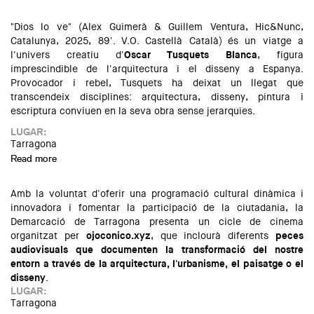
"Dios lo ve" (Alex Guimerà & Guillem Ventura, Hic&Nunc,
Catalunya, 2025, 89'. V.O. Castellà Català) és un viatge a
l'univers creatiu d'
Oscar Tusquets Blanca
, figura
imprescindible de l'arquitectura i el disseny a Espanya.
Provocador i rebel, Tusquets ha deixat un llegat que
transcendeix disciplines: arquitectura, disseny, pintura i
escriptura conviuen en la seva obra sense jerarquies.
LUGAR:
Tarragona
Read more
about Cicle cinema 2026 | Dios lo ve
Amb la voluntat d'oferir una programació cultural dinàmica i
innovadora i fomentar la participació de la ciutadania, la
Demarcació de Tarragona presenta un cicle de cinema
organitzat per
ojoconico.xyz
, que inclourà diferents
peces
audiovisuals que documenten la transformació del nostre
entorn a través de la arquitectura, l'urbanisme, el paisatge o el
disseny
.
LUGAR:
Tarragona