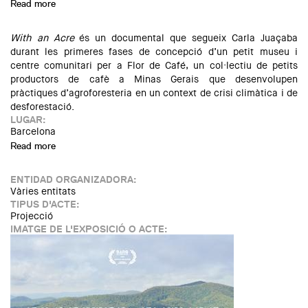
Read more
about Nou cicle de cinema a la Demarcació de Tarragona
With an Acre
és un documental que segueix Carla Juaçaba
durant les primeres fases de concepció d’un petit museu i
centre comunitari per a Flor de Café, un col·lectiu de petits
productors de cafè a Minas Gerais que desenvolupen
pràctiques d’agroforesteria en un context de crisi climàtica i de
desforestació.
LUGAR:
Barcelona
Read more
about Projecció del documental "With an Acre" produït pel
CCA
ENTIDAD ORGANIZADORA:
Vàries entitats
TIPUS D'ACTE:
Projecció
IMATGE DE L'EXPOSICIÓ O ACTE: