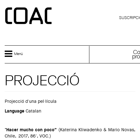
Skip to main content
ESPAÑOL
SUSCRIPCI
Co
Menú
pro
PROJECCIÓ
Projecció d'una pel·lícula
Language
Catalan
"Hacer mucho con poco”
(Katerina Kliwadenko & Mario Novas,
Chile, 2017, 86', VOC.)