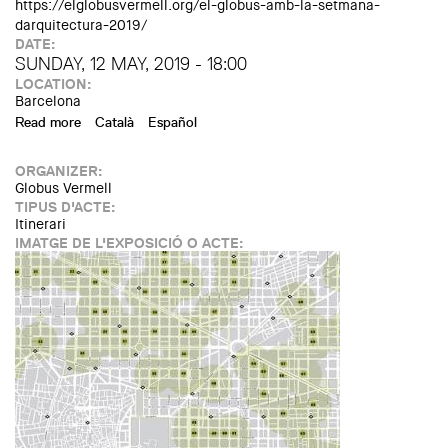
https://elglobusvermell.org/el-globus-amb-la-setmana-
darquitectura-2019/
DATE:
SUNDAY, 12 MAY, 2019 - 18:00
LOCATION:
Barcelona
Read more
about Walking tour "Interior gardens of the Sagrada
Català
Español
Familia"
ORGANIZER:
Globus Vermell
TIPUS D'ACTE:
Itinerari
IMATGE DE L'EXPOSICIÓ O ACTE: