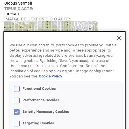
Globus Vermell
TIPUS D'ACTE:
Itinerari
IMATGE DE L'EXPOSICIÓ O ACTE:
We use our own and third-party cookies to provide you with a
better experience and service and, where appropriate, to
display advertising related to preferences by analyzing your
browsing habits. By clicking "Save", you accept the use of
these cookies. You can also "Configure" or "Reject" the
installation of cookies by clicking on "Change configuration".
You can see the
Cookie Policy
NOM AUTOR:
El globus vermell
Functional Cookies
LINK:
https://elglobusvermell.org/el-globus-amb-la-setmana-
Performance Cookies
darquitectura-2019/
DATE:
Strictly Necessary Cookies
SUNDAY, 19 MAY, 2019 - 18:00
LOCATION:
Targeting Cookies
Barcelona