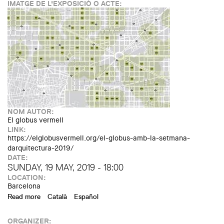
IMATGE DE L'EXPOSICIÓ O ACTE:
NOM AUTOR:
El globus vermell
LINK:
https://elglobusvermell.org/el-globus-amb-la-setmana-
darquitectura-2019/
DATE:
SUNDAY, 19 MAY, 2019 - 18:00
LOCATION:
Barcelona
Read more
about Walking tour "Interior gardens of the Eixample"
Català
Español
ORGANIZER: