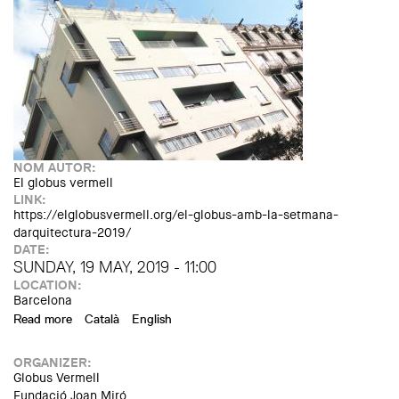
NOM AUTOR:
El globus vermell
LINK:
https://elglobusvermell.org/el-globus-amb-la-setmana-
darquitectura-2019/
DATE:
SUNDAY, 19 MAY, 2019 - 11:00
LOCATION:
Barcelona
Read more
about Itinerario "La Barcelona del GATCPAC" (Semana
Català
English
Arquitectura)
ORGANIZER:
Globus Vermell
Fundació Joan Miró