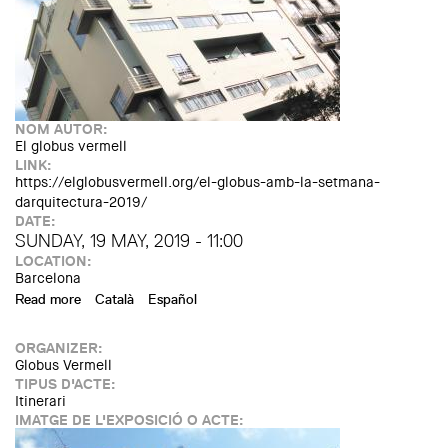
NOM AUTOR:
El globus vermell
LINK:
https://elglobusvermell.org/el-globus-amb-la-setmana-
darquitectura-2019/
DATE:
SUNDAY, 19 MAY, 2019 - 11:00
LOCATION:
Barcelona
Read more
about Walking tour "The Barcelona of GATCPAC"
Català
Español
ORGANIZER:
Globus Vermell
TIPUS D'ACTE:
Itinerari
IMATGE DE L'EXPOSICIÓ O ACTE: