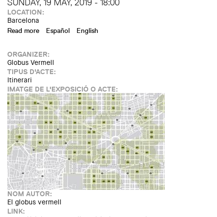
SUNDAY, 19 MAY, 2019 - 18:00
LOCATION:
Barcelona
Read more
about Itinerari "Jardins interiors d'illa de l'Eixample
Español
English
esquerre" (Setmana d'Arquitectura)
ORGANIZER:
Globus Vermell
TIPUS D'ACTE:
Itinerari
IMATGE DE L'EXPOSICIÓ O ACTE:
NOM AUTOR:
El globus vermell
LINK: