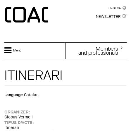
Skip to main content
ENGLISH
ENGLISH
NEWSLETTER
Members
Menú
and professionals
ITINERARI
Language
Catalan
ORGANIZER:
Globus Vermell
TIPUS D'ACTE:
Itinerari