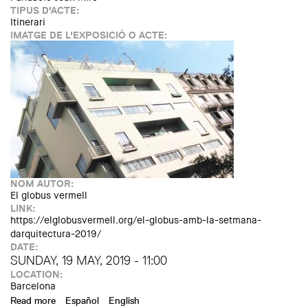
TIPUS D'ACTE:
Itinerari
IMATGE DE L'EXPOSICIÓ O ACTE:
NOM AUTOR:
El globus vermell
LINK:
https://elglobusvermell.org/el-globus-amb-la-setmana-
darquitectura-2019/
DATE:
SUNDAY, 19 MAY, 2019 - 11:00
LOCATION:
Barcelona
Read more
about Itinerari "La Barcelona del GATCPAC" (Setmana
Español
English