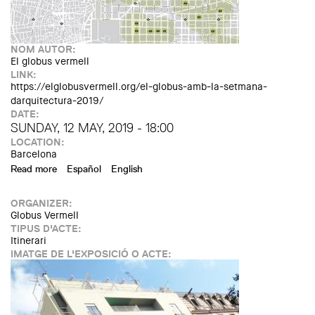
NOM AUTOR:
El globus vermell
LINK:
https://elglobusvermell.org/el-globus-amb-la-setmana-
darquitectura-2019/
DATE:
SUNDAY, 12 MAY, 2019 - 18:00
LOCATION:
Barcelona
Read more
about Itinerari "Jardins interiors d'illa de Sagrada Família"
Español
English
(Setmana d'Arquitectura)
ORGANIZER:
Globus Vermell
TIPUS D'ACTE:
Itinerari
IMATGE DE L'EXPOSICIÓ O ACTE: