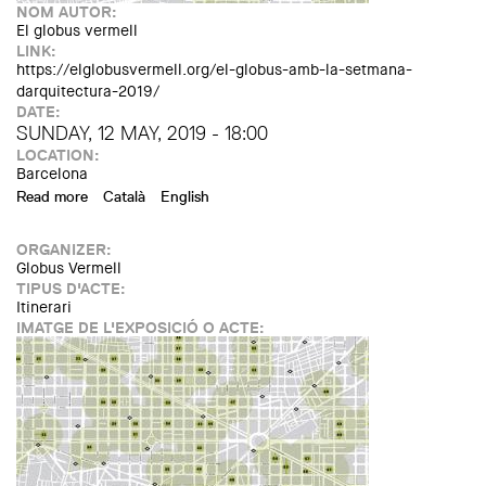
NOM AUTOR:
El globus vermell
LINK:
https://elglobusvermell.org/el-globus-amb-la-setmana-
darquitectura-2019/
DATE:
SUNDAY, 12 MAY, 2019 - 18:00
LOCATION:
Barcelona
Read more
about Itinerario "Jardines interiores de manzana de Sagrada
Català
English
Familia" (Semana Arquitectura)
ORGANIZER:
Globus Vermell
TIPUS D'ACTE:
Itinerari
IMATGE DE L'EXPOSICIÓ O ACTE: