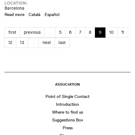
LOCATION:
Barcelona
Read more
about Walking tour "The industrial heritage of Poblenou"
Català
Español
first
previous
…
5
6
7
8
9
10
11
12
13
…
next
last
ASSOCIATION
Point of Single Contact
Introduction
Where to find us
Suggestions Box
Press