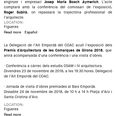
enginyer i empresari
Josep Maria Bosch Aymerich
. L’acte
comptarà amb la conferència del comissari de l’exposició,
Roger Subirà
, on repassarà la trajectòria professional de
l’arquitecte.
LOCATION:
Figueres
Read more
about Exposició: "Col·leccions COAC. 17 / Josep M. Bosch
Español
Aymerich"
La Delegació de l’Alt Empordà del COAC acull l'exposició dels
Premis d'Arquitectura de les Comarques de Girona 2018
, que
anirà acompanyada d'una conferència i una visita d'obres.
· Conferència a càrrec dels estudis 05AM i IV arquitectura.
Divendres 23 de novembre de 2018, a les 19.30 hores. Delegació
de l’Alt Empordà del COAC.
· Jornada de visita d'obres premiades al Baix Empordà.
Dissabte 24 de novembre de 2018, de 10 h a 14 h Platja d’Aro i
Santa Cristina d’Aro.
LOCATION:
Figueres
Read more
about Conferència i visites d'obra a l’Alt Empordà: "Premis