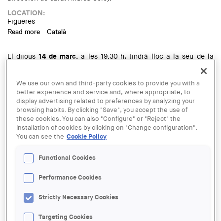
LOCATION:
Figueres
Read more
about Conferencia: "Turismo rural en el Parque Natural del
Català
Garraf", a cargo de Lluís Jubert
El dijous
14 de març,
a les 19.30 h, tindrà lloc a la seu de la
Delegació de l’Alt Empordà la
conferència “Turisme rural al
Parc Natural del Garraf”
a càrrec de l’arquitecte Lluís Jubert
We use our own and third-party cookies to provide you with a
que ens presentarà la rehabilitació de Can Tomeu (Projecte
better experience and service and, where appropriate, to
bàsic i executiu: Lluís Jubert; Direcció d'obra: Andrea Solé).
display advertising related to preferences by analyzing your
browsing habits. By clicking "Save", you accept the use of
LOCATION:
Figueres
these cookies. You can also "Configure" or "Reject" the
installation of cookies by clicking on "Change configuration".
Read more
about Conferència: "Turisme rural al Parc Natural del
Español
You can see the
Cookie Policy
Garraf", a càrrec de Lluís Jubert
Con este curso profundizarás en todas las posibilidades de la
Functional Cookies
herramienta de Revit y adquirirás todas las habilidades
necesarias para desarrollar y gestionar un
proyecto
Performance Cookies
arquitectónico completo con el programario Autodesk Revit
Architecture.
Strictly Necessary Cookies
Read more
about Curso avanzado de Revit, en Figueres
Català
Targeting Cookies