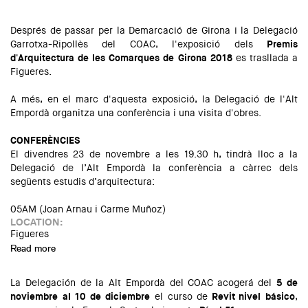
d'Arquitectura de les Comarques de Girona 2018"
Després de passar per la Demarcació de Girona i la Delegació
Garrotxa-Ripollès del COAC, l'exposició dels
Premis
d'Arquitectura de les Comarques de Girona 2018
es trasllada a
Figueres.
A més, en el marc d'aquesta exposició, la Delegació de l'Alt
Empordà organitza una conferència i una visita d'obres.
CONFERÈNCIES
El divendres 23 de novembre a les 19.30 h, tindrà lloc a la
Delegació de l’Alt Empordà la conferència a càrrec dels
següents estudis d’arquitectura:
05AM (Joan Arnau i Carme Muñoz)
LOCATION:
Figueres
Read more
about Exposició "Premis d'Arquitectura de les Comarques
de Girona 2018", a l’Alt Empordà
La Delegación de la Alt Empordà del COAC acogerá del
5 de
noviembre al 10 de diciembre
el curso de
Revit
nivel básico
,