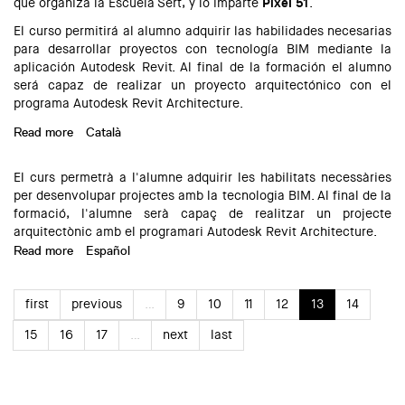
que organiza la Escuela Sert, y lo imparte
Píxel 51
.
El curso permitirá al alumno adquirir las habilidades necesarias
para desarrollar proyectos con tecnología BIM mediante la
aplicación Autodesk Revit. Al final de la formación el alumno
será capaz de realizar un proyecto arquitectónico con el
programa Autodesk Revit Architecture.
Read more
about Curso de Revit nivel básico. Figueres.
Català
El curs permetrà a l'alumne adquirir les habilitats necessàries
per desenvolupar projectes amb la tecnologia BIM. Al final de la
formació, l'alumne serà capaç de realitzar un projecte
arquitectònic amb el programari Autodesk Revit Architecture.
Read more
about Curs de Revit nivell bàsic a Figueres
Español
first
previous
…
9
10
11
12
13
14
15
16
17
…
next
last