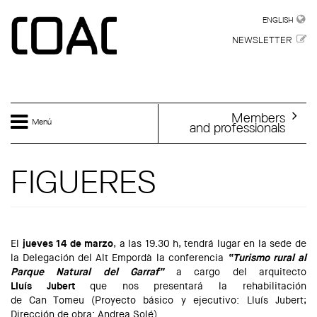
Skip to main content
ENGLISH
ENGLISH
NEWSLETTER
Members
Menú
and professionals
FIGUERES
El
jueves 14 de marzo
, a las 19.30 h, tendrá lugar en la sede de
la Delegación del Alt Empordà la conferencia
“Turismo rural al
Parque Natural del Garraf”
a cargo del arquitecto
Lluís
Jubert
que nos presentará la rehabilitación
de Can Tomeu (Proyecto básico y ejecutivo: Lluís Jubert;
Dirección de obra: Andrea Solé).