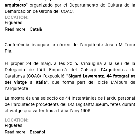
arquitecto"
organizado por el Departamento de Cultura de la
Demarcación de Girona del COAC.
LOCATION:
Figueres
Read more
about Exposición: “Sigurd Lewerentz. 44 fotografías del
Català
viaje a Italia”, en Figueres
Conferència inaugural a càrrec de l’arquitecte Josep M Torra
Pla.
El proper 24 de maig, a les 20 h, s'inaugura a la seu de la
Delegació de l’Alt Empordà del Col·legi d'Arquitectes de
Catalunya (COAC) l’exposició
“Sigurd Lewerentz. 44 fotografies
del viatge a Itàlia"
, que forma part del cicle L’Àlbum de
l’arquitecte.
La mostra és una selecció de 44 instantànies de l’arxiu personal
de l’arquitecte procedents del DM DigitaltMuseum, fetes durant
el viatge que va fer fins a Itàlia l’any 1909.
LOCATION:
Figueres
Read more
about Exposició: “Sigurd Lewerentz. 44 fotografies del
Español
viatge a Itàlia", a Figueres