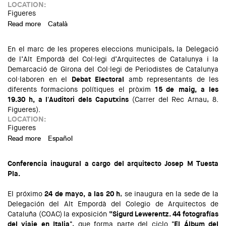
LOCATION:
Figueres
Read more
about Elecciones Municipales 2019. Debate con las
Català
candidaturas de Figueres
En el marc de les properes eleccions municipals, la Delegació
de l’Alt Empordà del Col·legi d’Arquitectes de Catalunya i la
Demarcació de Girona del Col·legi de Periodistes de Catalunya
col·laboren en el
Debat Electoral
amb representants de les
diferents formacions polítiques el pròxim
15 de maig, a les
19.30 h, a l'Auditori dels Caputxins
(Carrer del Rec Arnau, 8.
Figueres).
LOCATION:
Figueres
Read more
about Eleccions Municipals 2019. Debat amb les
Español
candidatures de Figueres
Conferencia inaugural a cargo del arquitecto Josep M Tuesta
Pla.
El próximo
24 de mayo, a las 20 h
, se inaugura en la sede de la
Delegación del Alt Empordà del Colegio de Arquitectos de
Cataluña (COAC) la exposición
“
Sigurd Lewerentz
. 44 fotografías
del viaje en Italia"
, que forma parte del ciclo
"El Álbum del