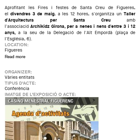
Aprofitant les Fires i festes de Santa Creu de Figueres,
el
divendres 3 de maig
, a les 12 hores, s'organitza un
Taller
d'Arquitectura per Santa Creu
amb
l'associació
Archikidz
Girona, per a nenes i nens d'entre 3 i 12
anys,
a la seu de la Delegació de l'Alt Empordà (plaça de
l'Església, 6).
LOCATION:
Figueres
Read more
about Taller d'Arquitectura per Santa Creu a Figueres
ORGANIZER:
Vàries entitats
TIPUS D'ACTE:
Conferència
IMATGE DE L'EXPOSICIÓ O ACTE: