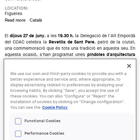
LOCATION:
Figueres
Read more
about “Experiencias arquitectónicas a través del viaje”, en
Català
Figueras
El
dijous 27 de juny
, a les
19.30 h
, la Delegació de l'Alt Empordà
del COAC celebra la
Revetlla de Sant Pere
, patró de la ciutat,
una commemoració que és tota una tradició en aquesta seu. En
aquesta ocasió, s'han programat unes
píndoles d'arquitectura
amb els joves arquitectes Juli Sanjuan, Adela Geli i Clara
Crous.
We use our own and third-party cookies to provide you with a
LOCATION:
better experience and service and, where appropriate, to
Figueres
display advertising related to preferences by analyzing your
Read more
about Experiències arquitectòniques a través del viatge, a
Español
browsing habits. By clicking "Save", you accept the use of
Figueres
these cookies. You can also "Configure" or "Reject" the
installation of cookies by clicking on "Change configuration".
La Delegación del Alt Empordà del COAC inicia, el
jueves 13 de
You can see the
Cookie Policy
junio (19.30 h)
, la cuarta edición del
Ciclo Síntesis
Arquitectónicas
con
Xavier Martín
, doctor arquitecto por la
Functional Cookies
Universitat Ramon Llull. El autor presentará su tesis doctoral
"Arquitectura del
turismo informal. Lo campingcomo modelo
Performance Cookies
de ocupación temporal del paisaje litoral de Cataluña".