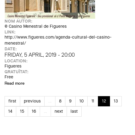
NOM AUTOR:
© Casino Menestral de Figueres
LINK:
http://www.figueres.com/agenda-cultural-del-casino-
menestral/
DATE:
FRIDAY, 5 APRIL, 2019 - 20:00
LOCATION:
Figueres
GRATUÏTAT:
Free
Read more
about Conferència "Josep Puig i Cadafalch i l'Exposició
Internacional de 1929", a càrrec de Lucila Mallart
first
previous
…
8
9
10
11
12
13
14
15
16
…
next
last