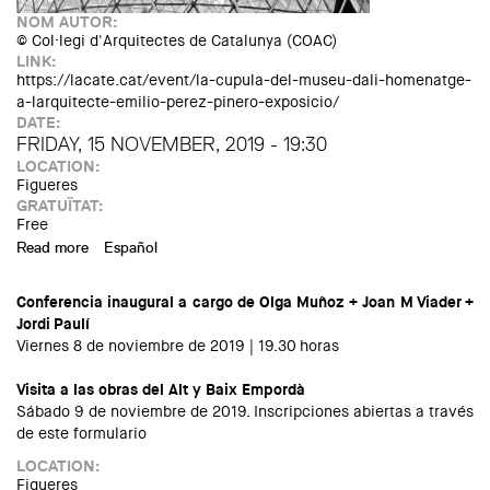
NOM AUTOR:
© Col·legi d'Arquitectes de Catalunya (COAC)
LINK:
https://lacate.cat/event/la-cupula-del-museu-dali-homenatge-
a-larquitecte-emilio-perez-pinero-exposicio/
DATE:
FRIDAY, 15 NOVEMBER, 2019 - 19:30
LOCATION:
Figueres
GRATUÏTAT:
Free
Read more
about Conferència "Emilio Pérez Piñero, l'arquitecte de
Español
Dalí"
Conferencia inaugural a cargo de Olga Muñoz + Joan M Viader +
Jordi Paulí
Viernes 8 de noviembre de 2019 | 19.30 horas
Visita a las obras del Alt y Baix Empordà
Sábado 9 de noviembre de 2019. I
nscripciones abiertas a través
de este formulario
LOCATION:
Figueres