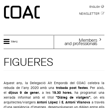
Skip to main content
ENGLISH
ENGLISH
NEWSLETTER
Members
Menú
and professionals
FIGUERES
Aquest any, la Delegació Alt Empordà del COAC celebra la
rebuda de l’any 2020 amb una
trobada post festes
. Per això,
el
dijous 9 de gener
, a les
19.30 hores
, ha programat una
xerrada informal amb el títol
“Diàleg de viatgers”
, on els
arquitectes/viatgers
Antoni López i E. Antoni Vilanova
a
través
d’una seqüència d’imatges desenvoluparan un diàleg entre ells