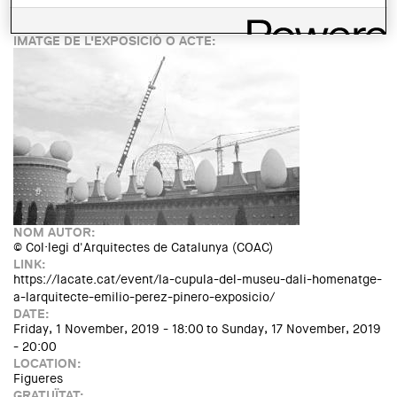
TIPUS D'ACTE:
Exposició
IMATGE DE L'EXPOSICIÓ O ACTE:
NOM AUTOR:
© Col·legi d'Arquitectes de Catalunya (COAC)
LINK:
https://lacate.cat/event/la-cupula-del-museu-dali-homenatge-
a-larquitecte-emilio-perez-pinero-exposicio/
DATE:
Friday, 1 November, 2019 - 18:00
to
Sunday, 17 November, 2019
- 20:00
LOCATION:
Figueres
GRATUÏTAT: