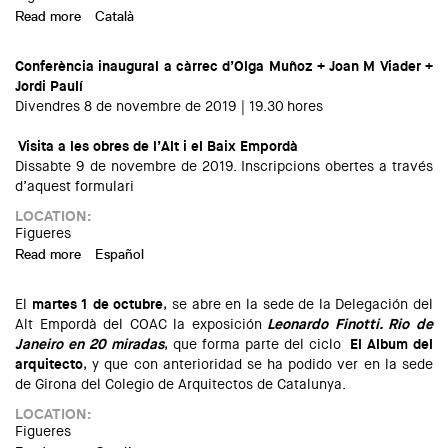
Read more
about Exposición “Obras seleccionadas y premiadas en los
Català
Premios de Arquitectura de las Comarcas de Girona"
Conferència inaugural a càrrec d’Olga Muñoz + Joan M Viader +
Jordi Paulí
Divendres 8 de novembre de 2019 | 19.30 hores
Visita a les obres de l’Alt i el Baix Empordà
Dissabte 9 de novembre de 2019.
Inscripcions obertes a través
d’aquest formulari
LOCATION:
Figueres
Read more
about Exposició “Obres seleccionades i premiades dels
Español
Premis d’Arquitectura de les Comarques de Girona 2019”
El
martes 1 de octubre
, se abre en la sede de la Delegación del
Alt Empordà del COAC la exposición
Leonardo Finotti. Rio de
Janeiro en 20 miradas
, que forma parte del ciclo
El Album del
arquitecto
, y que con anterioridad se ha podido ver en la sede
de Girona del Colegio de Arquitectos de Catalunya.
LOCATION:
Figueres