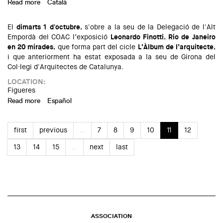
Read more
about Exposición: Leonardo Finotti. Rio de Janeiro en 20
Català
miradas, en Figueres
El
dimarts 1 d'octubre
, s'obre a la seu de la Delegació de l'Alt
Empordà del COAC l’exposició
Leonardo Finotti. Rio de Janeiro
en 20 mirades
, que forma part del cicle
L’Àlbum de l’arquitecte
,
i que anteriorment ha estat exposada a la seu de Girona del
Col·legi d'Arquitectes de Catalunya.
LOCATION:
Figueres
Read more
about Exposició: "Leonardo Finotti. Rio de Janeiro en 20
Español
mirades"
first
previous
…
7
8
9
10
11
12
13
14
15
…
next
last
ASSOCIATION