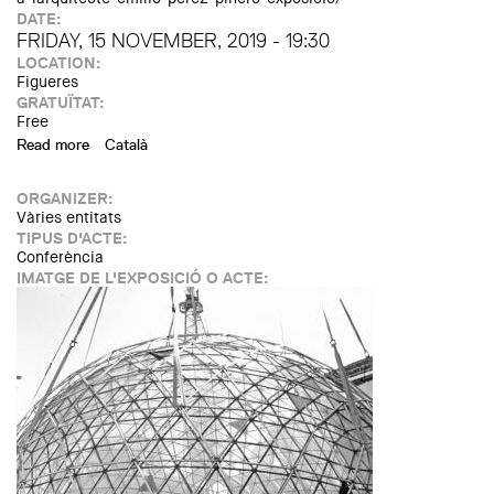
DATE:
FRIDAY, 15 NOVEMBER, 2019 - 19:30
LOCATION:
Figueres
GRATUÏTAT:
Free
Read more
about Conferència "Emilio Pérez Piñero, el arquitecto de
Català
Dalí"
ORGANIZER:
Vàries entitats
TIPUS D'ACTE:
Conferència
IMATGE DE L'EXPOSICIÓ O ACTE: