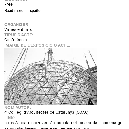
Free
Read more
about Exposició "La cúpula del Museu Dalí – homenatge a
Español
l’arquitecte Emilio Pérez Piñero"
ORGANIZER:
Vàries entitats
TIPUS D'ACTE:
Conferència
IMATGE DE L'EXPOSICIÓ O ACTE:
NOM AUTOR:
© Col·legi d'Arquitectes de Catalunya (COAC)
LINK:
https://lacate.cat/event/la-cupula-del-museu-dali-homenatge-
a-larquitecte-emilio-perez-pinero-exposicio/