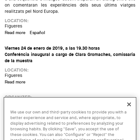
on comentaran les experiències dels seus últims viatges
realitzats pel Nord Europa.
LOCATION:
Figueres
Read more
about Conferència "Diàleg de viatgers", a Figueres
Español
Viernes 24 de enero de 2019, a las 19.30 horas
Conferéncia inaugural a cargo de Clara Gromaches, comissaria
de la muestra
LOCATION:
Figueres
Read more
about “Clara Gromaches. Entropía y paisaje urbano en
India”, en Figueres
ORGANIZER:
Vàries entitats
TIPUS D'ACTE:
We use our own and third-party cookies to provide you with a
Exposició
better experience and service and, where appropriate, to
IMATGE DE L'EXPOSICIÓ O ACTE:
display advertising related to preferences by analyzing your
browsing habits. By clicking "Save", you accept the use of
these cookies. You can also "Configure" or "Reject" the