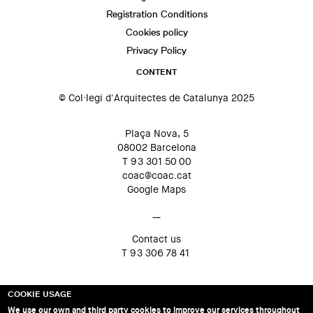
Registration Conditions
Cookies policy
Privacy Policy
CONTENT
© Col·legi d'Arquitectes de Catalunya 2025
Plaça Nova, 5
08002 Barcelona
T 93 301 50 00
coac@coac.cat
Google Maps
—
Contact us
T 93 306 78 41
COOKIE USAGE
We use our own and third party cookies to improve our services throughout