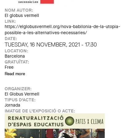
NOM AUTOR:
El globus vermell
LINK:
https://elglobusvermell.org/nova-babilonia-de-la-utopia-
possible-a-les-alternatives-necessaries/
DATE:
TUESDAY, 16 NOVEMBER, 2021 - 17:30
LOCATION:
Barcelona
GRATUÏTAT:
Free
Read more
about Nova Babilònia. De la utopia possible a les
alternatives necessàries
ORGANIZER:
El Globus Vermell
TIPUS D'ACTE:
Jornada
IMATGE DE L'EXPOSICIÓ O ACTE: