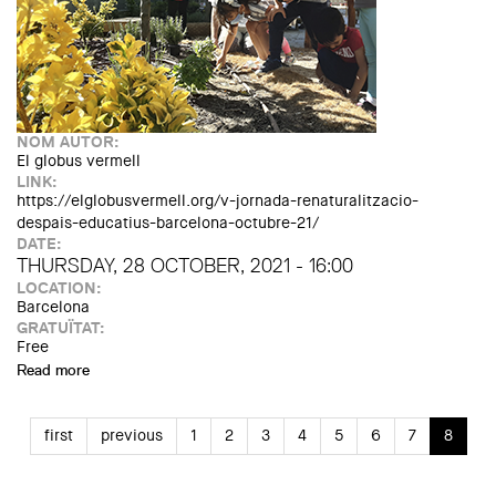
NOM AUTOR:
El globus vermell
LINK:
https://elglobusvermell.org/v-jornada-renaturalitzacio-
despais-educatius-barcelona-octubre-21/
DATE:
THURSDAY, 28 OCTOBER, 2021 - 16:00
LOCATION:
Barcelona
GRATUÏTAT:
Free
Read more
about V Jornada de Renaturalització d'espais educatius.
Patis x Clima
first
previous
1
2
3
4
5
6
7
8