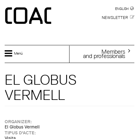
Skip to main content
ENGLISH
ENGLISH
NEWSLETTER
Members
Menú
and professionals
EL GLOBUS
VERMELL
ORGANIZER:
El Globus Vermell
TIPUS D'ACTE:
Visita