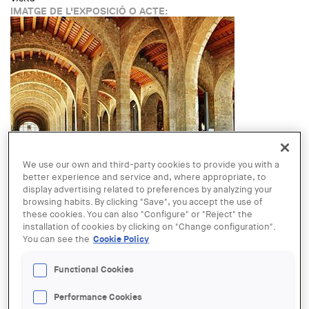
IMATGE DE L'EXPOSICIÓ O ACTE:
NOM AUTOR:
We use our own and third-party cookies to provide you with a
Museu Marítim de Barcelona
better experience and service and, where appropriate, to
LINK:
display advertising related to preferences by analyzing your
https://elglobusvermell.org/nova-visita-historia-viva-de-les-
browsing habits. By clicking "Save", you accept the use of
drassanes-reials/
these cookies. You can also "Configure" or "Reject" the
DATE:
installation of cookies by clicking on "Change configuration".
SUNDAY, 20 FEBRUARY, 2022 - 11:00
You can see the
Cookie Policy
LOCATION:
Barcelona
Functional Cookies
Read more
about Història viva de les Drassanes Reials
Performance Cookies