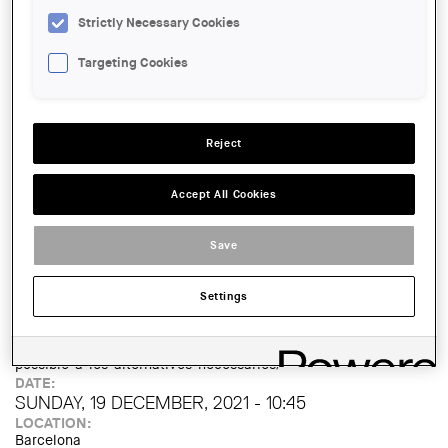
ORGANIZER:
El Globus Vermell
Strictly Necessary Cookies
TIPUS D'ACTE:
Itinerari
Targeting Cookies
IMATGE DE L'EXPOSICIÓ O ACTE:
Reject
Accept All Cookies
Save
NOM AUTOR:
Settings
El globus vermell
LINK:
https://elglobusvermell.org/nova-babilonia-de-la-utopia-
possible-a-les-alternatives-necessaries/
DATE:
SUNDAY, 19 DECEMBER, 2021 - 10:45
LOCATION:
Barcelona