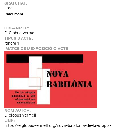
GRATUÏTAT:
Free
Read more
about Deriva neobabiloniana periurbana
ORGANIZER:
El Globus Vermell
TIPUS D'ACTE:
Itinerari
IMATGE DE L'EXPOSICIÓ O ACTE:
NOM AUTOR:
El globus vermell
LINK:
https://elglobusvermell.org/nova-babilonia-de-la-utopia-