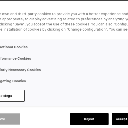
 own and third-party cookies to provide you with a better experience and
 appropriate, to display advertising related to preferences by analyzing 
 clicking "Save", you accept the use of these cookies. You can also "Configu
he installation of cookies by clicking on "Change configuration". You can s
nctional Cookies
rformance Cookies
al-darquitectures-de-barcelona-2023/
ictly Necessary Cookies
rgeting Cookies
Settings
ave
Reject
Accept 