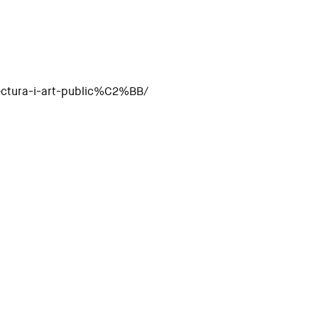
ectura-i-art-public%C2%BB/