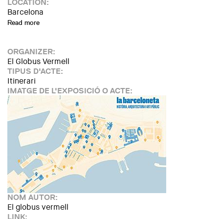
LOCATION:
Barcelona
Read more
about Visita "La Miró en conversa"
ORGANIZER:
El Globus Vermell
TIPUS D'ACTE:
Itinerari
IMATGE DE L'EXPOSICIÓ O ACTE:
NOM AUTOR:
El globus vermell
LINK: