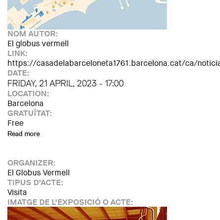
NOM AUTOR:
El globus vermell
LINK:
https://casadelabarceloneta1761.barcelona.cat/ca/noti
DATE:
FRIDAY, 21 APRIL, 2023 - 17:00
LOCATION:
Barcelona
GRATUÏTAT:
Free
Read more
about Ruta guiada "La Barceloneta. Història, arquitectura i a
ORGANIZER:
El Globus Vermell
TIPUS D'ACTE:
Visita
IMATGE DE L'EXPOSICIÓ O ACTE: