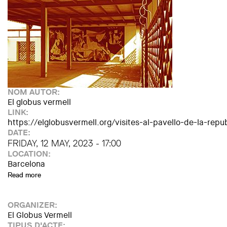
NOM AUTOR:
El globus vermell
LINK:
https://elglobusvermell.org/visites-al-pavello-de-la-repu
DATE:
FRIDAY, 12 MAY, 2023 - 17:00
LOCATION:
Barcelona
Read more
about Visita guiada al Pavelló de la República
ORGANIZER:
El Globus Vermell
TIPUS D'ACTE: