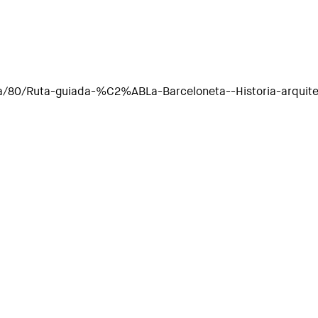
cia/80/Ruta-guiada-%C2%ABLa-Barceloneta--Historia-arquit
rt públic"