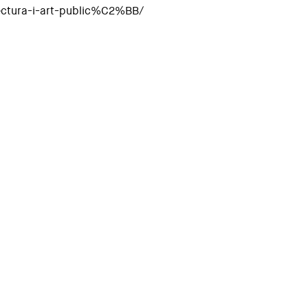
ectura-i-art-public%C2%BB/