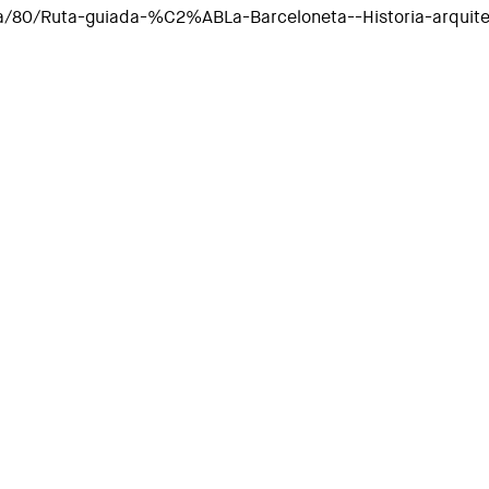
cia/80/Ruta-guiada-%C2%ABLa-Barceloneta--Historia-arquit
rt públic"