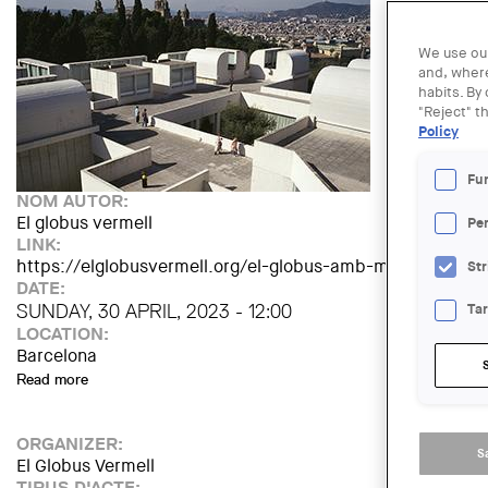
We use our
and, where
habits. By
"Reject" t
Policy
Fu
NOM AUTOR:
El globus vermell
Pe
LINK:
https://elglobusvermell.org/el-globus-amb-model-festiv
Str
DATE:
SUNDAY, 30 APRIL, 2023 - 12:00
Ta
LOCATION:
Barcelona
Read more
about Visita "La Miró en conversa"
ORGANIZER:
S
El Globus Vermell
TIPUS D'ACTE: