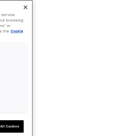
 service
your browsing
re" or
ee the
Cookie
All Cookies