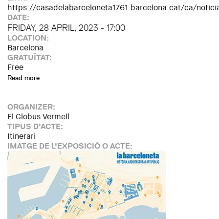
https://casadelabarceloneta1761.barcelona.cat/ca/noti
DATE:
FRIDAY, 28 APRIL, 2023 - 17:00
LOCATION:
Barcelona
GRATUÏTAT:
Free
Read more
about Ruta guiada "La Barceloneta. Història, arquitectura i a
ORGANIZER:
El Globus Vermell
TIPUS D'ACTE:
Itinerari
IMATGE DE L'EXPOSICIÓ O ACTE: