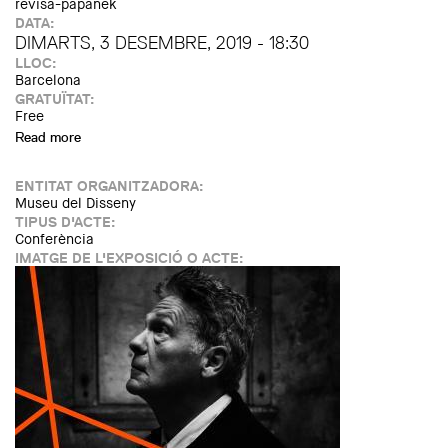
revisa-papanek
DATA:
DIMARTS, 3 DESEMBRE, 2019 - 18:30
LLOC:
Barcelona
GRATUÏTAT:
Free
Read more
about Taula rodona: L'art revisa Papanek
ENTITAT ORGANITZADORA:
Museu del Disseny
TIPUS D'ACTE:
Conferència
IMATGE DE L'EXPOSICIÓ O ACTE: