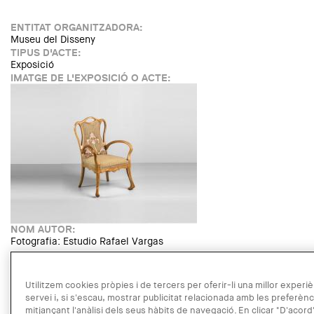
ENTITAT ORGANITZADORA:
Museu del Disseny
TIPUS D'ACTE:
Exposició
IMATGE DE L'EXPOSICIÓ O ACTE:
NOM AUTOR:
Fotografia: Estudio Rafael Vargas
LINK:
https://ajuntament.barcelona.cat/museudeldisseny/ca/exposicio
cap-la-cultura-del-disseny
Utilitzem cookies pròpies i de tercers per oferir-li una millor experiè
DATA:
servei i, si s'escau, mostrar publicitat relacionada amb les preferèn
Dijous, 12 novembre, 2020 - 10:00
fins a
Dijous, 31 desembre,
mitjançant l'anàlisi dels seus hàbits de navegació. En clicar "D'acord