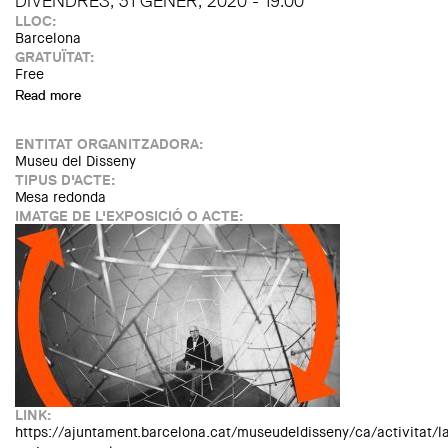
DIVENDRES, 31 GENER, 2020 - 19:00
LLOC:
Barcelona
GRATUÏTAT:
Free
Read more
about Acte de clausura de l'exposició "Victor Papanek: La
política del disseny"
ENTITAT ORGANITZADORA:
Museu del Disseny
TIPUS D'ACTE:
Mesa redonda
IMATGE DE L'EXPOSICIÓ O ACTE:
LINK:
https://ajuntament.barcelona.cat/museudeldisseny/ca/activitat/la