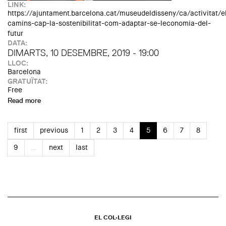
LINK:
https://ajuntament.barcelona.cat/museudeldisseny/ca/activitat/e
camins-cap-la-sostenibilitat-com-adaptar-se-leconomia-del-
futur
DATA:
DIMARTS, 10 DESEMBRE, 2019 - 19:00
LLOC:
Barcelona
GRATUÏTAT:
Free
Read more
about Conferència: Els camins cap a la sostenibilitat. Com
adaptar-se a l'economia del futur
first
previous
1
2
3
4
5
6
7
8
9
…
next
last
EL COL·LEGI