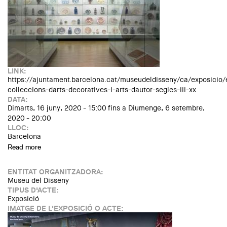
LINK:
https://ajuntament.barcelona.cat/museudeldisseny/ca/exposicio/e
colleccions-darts-decoratives-i-arts-dautor-segles-iii-xx
DATA:
Dimarts, 16 juny, 2020 - 15:00
fins a
Diumenge, 6 setembre,
2020 - 20:00
LLOC:
Barcelona
Read more
about Exposició: "Extraordinàries! Col·leccions d'arts
decoratives i arts d'autor"
ENTITAT ORGANITZADORA:
Museu del Disseny
TIPUS D'ACTE:
Exposició
IMATGE DE L'EXPOSICIÓ O ACTE: