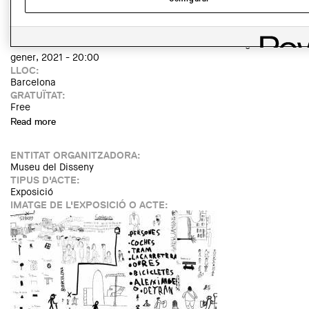
https://ajuntament.barcelona.cat/museudeldisseny/ca/exposicio
dissenys-contra-la-covid-19
DATA:
Divendres, 13 novembre, 2020 - 10:00
fins a
Diumenge, 10
gener, 2021 - 20:00
LLOC:
Barcelona
GRATUÏTAT:
Free
Read more
about Exposició: "Emergència! Dissenys contra la covid-19"
ENTITAT ORGANITZADORA:
Museu del Disseny
TIPUS D'ACTE:
Exposició
IMATGE DE L'EXPOSICIÓ O ACTE: