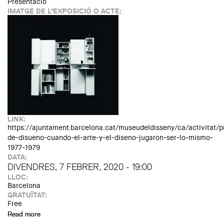
Presentació
IMATGE DE L'EXPOSICIÓ O ACTE:
LINK:
https://ajuntament.barcelona.cat/museudeldisseny/ca/activitat/p
de-disueno-cuando-el-arte-y-el-diseno-jugaron-ser-lo-mismo-
1977-1979
DATA:
DIVENDRES, 7 FEBRER, 2020 - 19:00
LLOC:
Barcelona
GRATUÏTAT:
Free
Read more
about Presentació de "Disueño. Cuando el arte y el diseño