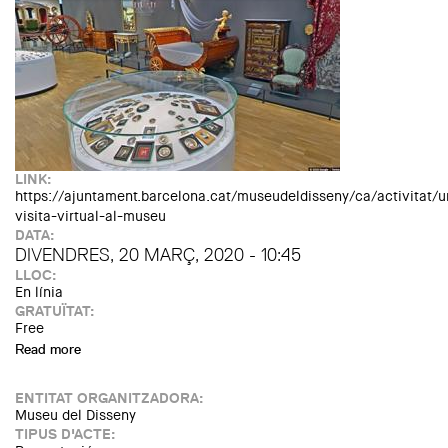
LINK:
https://ajuntament.barcelona.cat/museudeldisseny/ca/activitat/u
visita-virtual-al-museu
DATA:
DIVENDRES, 20 MARÇ, 2020 - 10:45
LLOC:
En línia
GRATUÏTAT:
Free
Read more
about Una visita (virtual) al Museu
ENTITAT ORGANITZADORA:
Museu del Disseny
TIPUS D'ACTE: