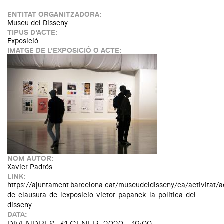
jugaron a ser lo mismo (1977-1979)"
ENTITAT ORGANITZADORA:
Museu del Disseny
TIPUS D'ACTE:
Exposició
IMATGE DE L'EXPOSICIÓ O ACTE:
NOM AUTOR:
Xavier Padrós
LINK:
https://ajuntament.barcelona.cat/museudeldisseny/ca/activitat/a
de-clausura-de-lexposicio-victor-papanek-la-politica-del-
disseny
DATA: