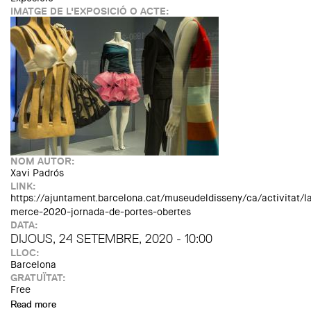
IMATGE DE L'EXPOSICIÓ O ACTE:
NOM AUTOR:
Xavi Padrós
LINK:
https://ajuntament.barcelona.cat/museudeldisseny/ca/activitat/l
merce-2020-jornada-de-portes-obertes
DATA:
DIJOUS, 24 SETEMBRE, 2020 - 10:00
LLOC:
Barcelona
GRATUÏTAT:
Free
Read more
about La Mercè 2020 - Portes obertes al Museu del Disseny