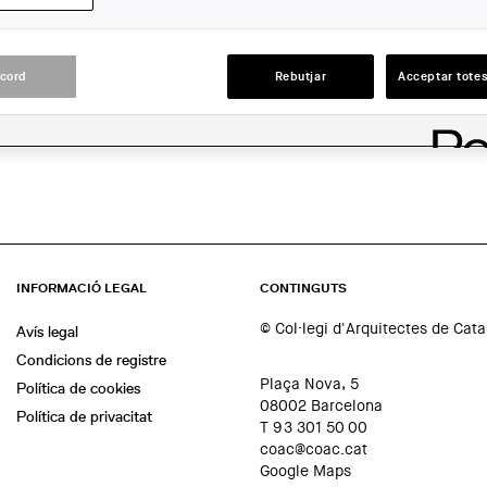
ACCIONS
acord
Rebutjar
Acceptar totes
INFORMACIÓ LEGAL
CONTINGUTS
© Col·legi d'Arquitectes de Cat
Avís legal
Condicions de registre
Plaça Nova, 5
Política de cookies
08002 Barcelona
Política de privacitat
T 93 301 50 00
coac@coac.cat
Google Maps