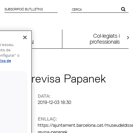
SUBSCRIPCIÓ BUTLLETINS
FORMULARI
DE CERCA
Col·legiats i
professionals
UIA2026BCN
 s'escau,
bits de
nfigurar" o
tica de
: L'art revisa Papanek
:
DATA:
2019-12-03 18:30
ENLLAÇ:
https://ajuntament.barcelona.cat/museudeldisse
revisa-papanek