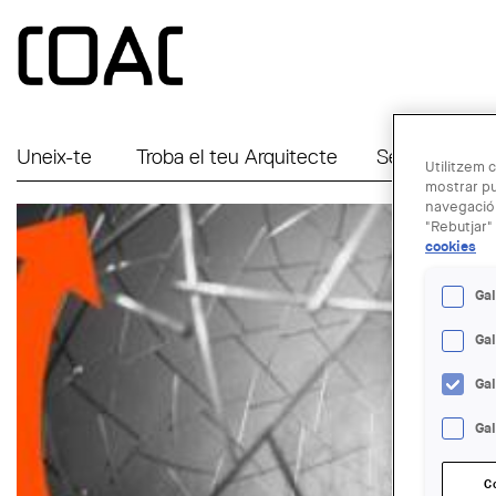
Vés al contingut
Uneix-te
Troba el teu Arquitecte
Serveis a Em
Utilitzem c
mostrar pu
navegació.
"Rebutjar" 
cookies
Gal
Ga
Ga
Gal
C