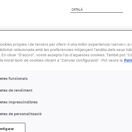
CATALÀ
CATALÀ
preses
Agenda Arquitectura
Next Generation
ookies pròpies i de tercers per oferir-li una millor experiència i servei i, si
blicitat relacionada amb les preferències mitjançant l'anàlisi dels seus hà
 En clicar "D'acord", vostè accepta l'ús d'aquestes cookies. També pot "Co
03 DES
la instal·lació de cookies clicant a "Canviar configuració". Pot veure la
Polí
Taula rodona
etes funcionals
letes de rendiment
ENTITAT ORGANITZADORA
Museu del Disseny
letes imprescindibles
etes de personalització
LLOC:
Barcelona
onfigurar