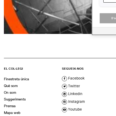
D'
EL COL·LEGI
SEGUEIX-NOS
Facebook
Finestreta única
Què som
Twitter
On som
Linkedin
Suggeriments
Instagram
Premsa
Youtube
Mapa web