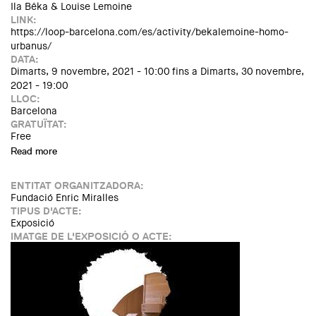
Ila Bêka & Louise Lemoine
LINK:
https://loop-barcelona.com/es/activity/bekalemoine-homo-
urbanus/
DATA:
Dimarts, 9 novembre, 2021 - 10:00
fins a
Dimarts, 30 novembre,
2021 - 19:00
LLOC:
Barcelona
GRATUÏTAT:
Free
Read more
about Homo Urbanus. A city-matographic odyssey, de Ila
Bêka & Louise Lemoine
ENTITAT ORGANITZADORA:
Fundació Enric Miralles
TIPUS D'ACTE:
Exposició
IMATGE DE L'EXPOSICIÓ O ACTE: