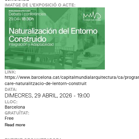
IMATGE DE L'EXPOSICIÓ O ACTE:
LINK:
https://www.barcelona.cat/capitalmundialarquitectura/ca/progra
care-naturalitzacio-de-lentorn-construit
DATA:
DIMECRES, 29 ABRIL, 2026 - 19:00
LLOC:
Barcelona
GRATUÏTAT:
Free
Read more
about Architecture of Care: Naturalització de l’entorn
construït