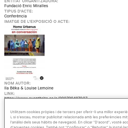
ENTITAT ORGANITZADORA:
Fundació Enric Miralles
TIPUS D'ACTE:
Conferència
IMATGE DE L'EXPOSICIÓ O ACTE:
NOM AUTOR:
Ila Bêka & Louise Lemoine
LINK:
https://www.eventbrite.es/e/209790487997
DATA:
DIVENDRES, 19 NOVEMBRE, 2021 - 18:30
Utilitzem cookies pròpies i de tercers per oferir-li una millor experiè
LLOC:
i, si s'escau, mostrar publicitat relacionada amb les preferències mi
Barcelona
l'anàlisi dels seus hàbits de navegació. En clicar "D'acord", vostè ac
Read more
about Mesa Redonda "Homo Urbanus Venetianus"
d'aquestes cookies. També pot "Configurar" o "Rebutjar" la instal·lac