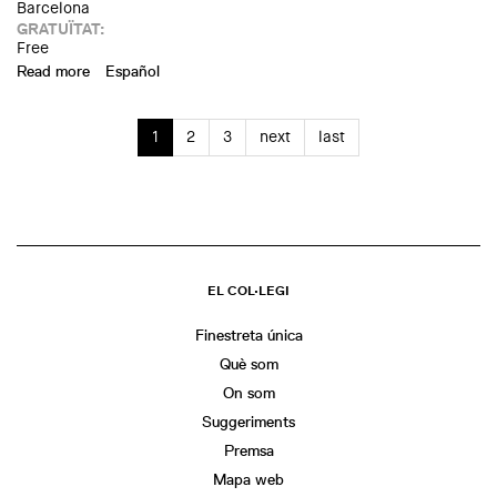
Barcelona
GRATUÏTAT:
Free
Read more
about Path to Heaven; a reflection on hand machine
Español
drawing
1
2
3
next
last
EL COL·LEGI
Finestreta única
Què som
On som
Suggeriments
Premsa
Mapa web