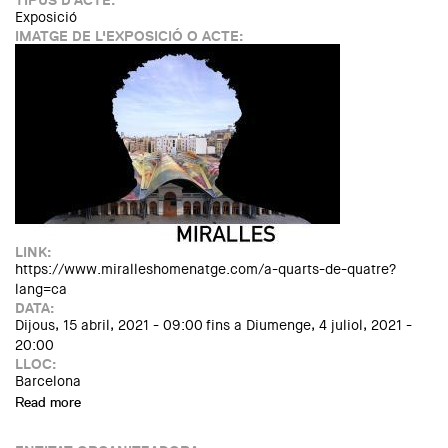
TIPUS D'ACTE:
Exposició
IMATGE DE L'EXPOSICIÓ O ACTE:
LINK:
https://www.miralleshomenatge.com/a-quarts-de-quatre?
lang=ca
DATA:
Dijous, 15 abril, 2021 - 09:00
fins a
Diumenge, 4 juliol, 2021 -
20:00
LLOC:
Barcelona
Read more
about Exposició: MIRALLES. A quarts de quatre…