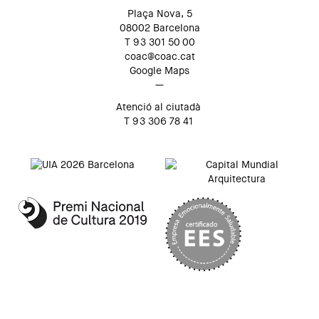
Plaça Nova, 5
08002 Barcelona
T 93 301 50 00
coac@coac.cat
Google Maps
—
Atenció al ciutadà
T 93 306 78 41