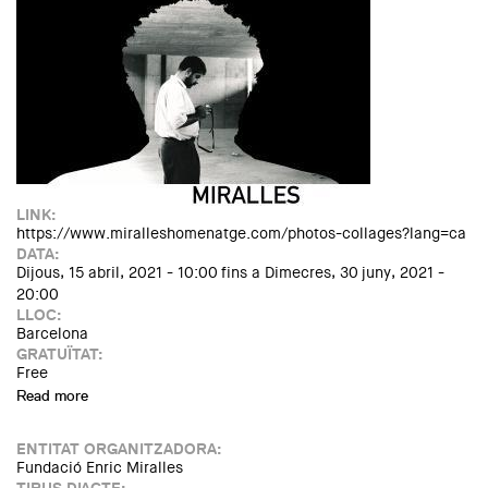
LINK:
https://www.miralleshomenatge.com/photos-collages?lang=ca
DATA:
Dijous, 15 abril, 2021 - 10:00
fins a
Dimecres, 30 juny, 2021 -
20:00
LLOC:
Barcelona
GRATUÏTAT:
Free
Read more
about Exposició: MIRALLES. Photos & Collages
ENTITAT ORGANITZADORA:
Fundació Enric Miralles