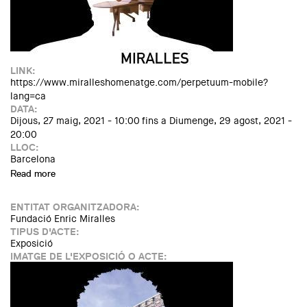
LINK:
https://www.miralleshomenatge.com/perpetuum-mobile?
lang=ca
DATA:
Dijous, 27 maig, 2021 - 10:00
fins a
Diumenge, 29 agost, 2021 -
20:00
LLOC:
Barcelona
Read more
about Exposició: MIRALLES. Perpetuum Mobile
ENTITAT ORGANITZADORA:
Fundació Enric Miralles
TIPUS D'ACTE:
Exposició
IMATGE DE L'EXPOSICIÓ O ACTE: