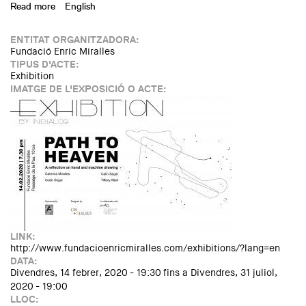
Read more
about Path to Heaven; a reflection on hand machine
English
drawing
ENTITAT ORGANITZADORA:
Fundació Enric Miralles
TIPUS D'ACTE:
Exhibition
IMATGE DE L'EXPOSICIÓ O ACTE:
LINK:
http://www.fundacioenricmiralles.com/exhibitions/?lang=en
DATA:
Divendres, 14 febrer, 2020 - 19:30
fins a
Divendres, 31 juliol,
2020 - 19:00
LLOC: