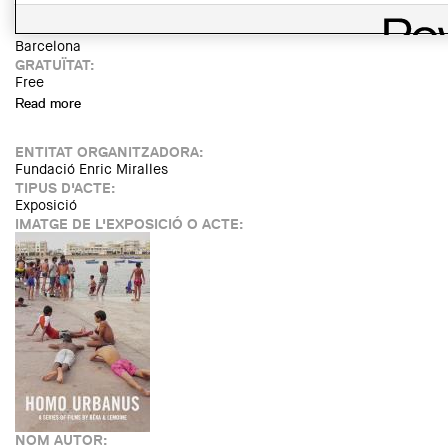
DIVENDRES, 19 NOVEMBRE, 2021 - 18:30
LLOC:
Barcelona
GRATUÏTAT:
Free
Read more
about Projecció de la pel·lícula “Homo Urbanus Venetianus”
i Taula Rodona
ENTITAT ORGANITZADORA:
Fundació Enric Miralles
TIPUS D'ACTE:
Exposició
IMATGE DE L'EXPOSICIÓ O ACTE:
NOM AUTOR: