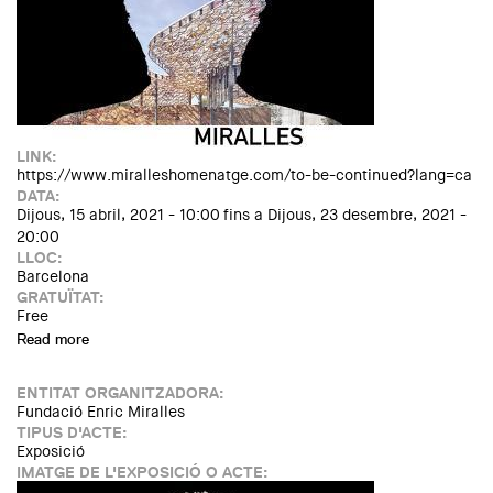
LINK:
https://www.miralleshomenatge.com/to-be-continued?lang=ca
DATA:
Dijous, 15 abril, 2021 - 10:00
fins a
Dijous, 23 desembre, 2021 -
20:00
LLOC:
Barcelona
GRATUÏTAT:
Free
Read more
about Exposició: MIRALLES. To be continued...
ENTITAT ORGANITZADORA:
Fundació Enric Miralles
TIPUS D'ACTE:
Exposició
IMATGE DE L'EXPOSICIÓ O ACTE: