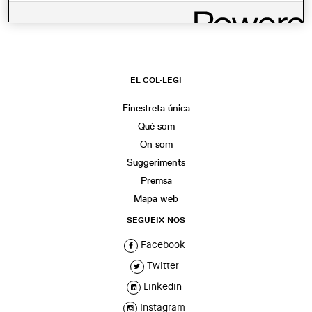
EL COL·LEGI
Finestreta única
Què som
On som
Suggeriments
Premsa
Mapa web
SEGUEIX-NOS
Facebook
Twitter
Linkedin
Instagram