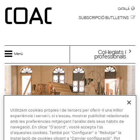
Vés al contingut
CATALÀ
CATALÀ
SUBSCRIPCIÓ BUTLLETINS
Col·legiats i
Menú
professionals
Utilitzem cookies pròpies i de tercers per oferir-li una millor
experiència i servei i, si s'escau, mostrar publicitat relacionada
amb les preferències mitjançant l'anàlisi dels seus hàbits de
navegació. En clicar "D'acord", vostè accepta l'ús
d'aquestes cookies. També pot "Configurar" o "Rebutjar" la
instal·lació de cookies clicant a "Canviar configuració". Pot