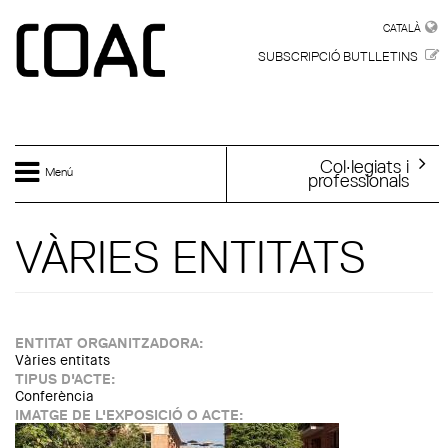
Vés al contingut
CATALÀ
CATALÀ
SUBSCRIPCIÓ BUTLLETINS
Col·legiats i
Menú
professionals
VÀRIES ENTITATS
ENTITAT ORGANITZADORA:
Vàries entitats
TIPUS D'ACTE:
Conferència
IMATGE DE L'EXPOSICIÓ O ACTE: