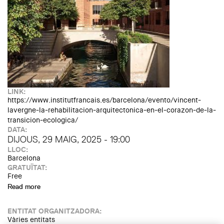
LINK:
https://www.institutfrancais.es/barcelona/evento/vincent-
lavergne-la-rehabilitacion-arquitectonica-en-el-corazon-de-la-
transicion-ecologica/
DATA:
DIJOUS, 29 MAIG, 2025 - 19:00
LLOC:
Barcelona
GRATUÏTAT:
Free
Read more
about Vincent Lavergne: «Rehabilitar per al futur:
Arquitectura i Ecologia» (Institut Francès de Barcelona)
ENTITAT ORGANITZADORA:
Vàries entitats