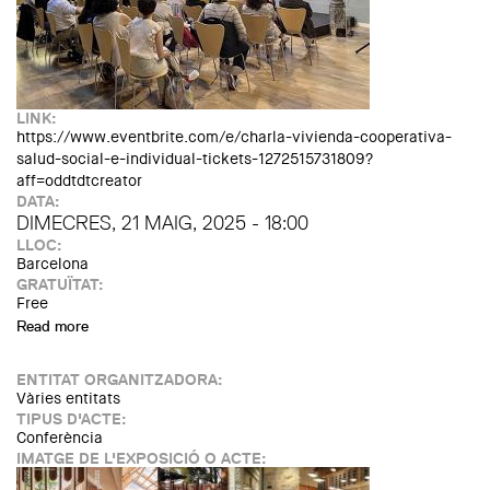
LINK:
https://www.eventbrite.com/e/charla-vivienda-cooperativa-
salud-social-e-individual-tickets-1272515731809?
aff=oddtdtcreator
DATA:
DIMECRES, 21 MAIG, 2025 - 18:00
LLOC:
Barcelona
GRATUÏTAT:
Free
Read more
about Habitatge cooperatiu, salut social i individual
ENTITAT ORGANITZADORA:
Vàries entitats
TIPUS D'ACTE:
Conferència
IMATGE DE L'EXPOSICIÓ O ACTE: