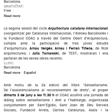
Barcelona
GRATUÏTAT:
Free
Read more
about Les professions, en favor de la societat
La segona sessió del cicle
Arquitectura catalana internacional
,
coorganitzat per Catalunya Internacional, l’Ateneu Barcelonès i
la Fundació COAC a través del Centre Obert d’Arquitectura,
compta amb la participació de tres joves estudis
d’arquitectura.
Arnau Vergés
;
Arnau i Ferran Tiñena
, de NUA
arquitectures; i
Julia Tarnawski
, de TEST, mostraran i ens
parlaran de les seves obres recents.
LLOC:
Barcelona
Read more
about Els joves, protagonistes de la 2a sessió del cicle
Español
'Arquitectura catalana internacional'
Amb motiu de la 2a edició del llibre "Sensellarisme.
De l’assistencialisme al reconeixement de drets", el proper
dimarts 3 de juny a les 11.30 h
el COAC acollirà una jornada de
diàleg sobre sensellarisme i dret a l'habitatge, organitzada
conjuntament per Sant'Egidio, Sant Joan de Déu Serveis
Socials, Fundació Arrels, Càritas Catalunya, Assís i la