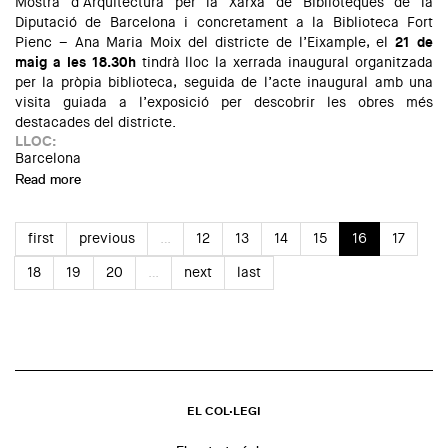
Mostra d’Arquitectura per la Xarxa de Biblioteques de la
Diputació de Barcelona i concretament a la Biblioteca Fort
Pienc – Ana Maria Moix del districte de l’Eixample, el
21 de
maig a les 18.30h
tindrà lloc la xerrada inaugural organitzada
per la pròpia biblioteca, seguida de l’acte inaugural amb una
visita guiada a l’exposició per descobrir les obres més
destacades del districte.
LLOC:
Barcelona
Read more
about Acte inaugural de l'exposició de la 4a edició de la
Mostra d'arquitectura de Barcelona a la biblioteca Fort
Pienc
first
previous
…
12
13
14
15
16
17
18
19
20
…
next
last
EL COL·LEGI