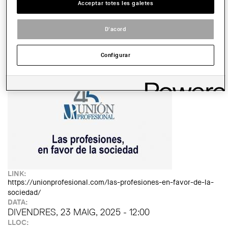
Read more
about La Butte Rouge: un estudi d'urbanisme social (Institut
Acceptar totes les galetes
Francès de Barcelona)
ENTITAT ORGANITZADORA:
D'acord
Vàries entitats
TIPUS D'ACTE:
Conferència
Configurar
IMATGE DE L'EXPOSICIÓ O ACTE:
LINK:
https://unionprofesional.com/las-profesiones-en-favor-de-la-
sociedad/
DATA:
DIVENDRES, 23 MAIG, 2025 - 12:00
LLOC: