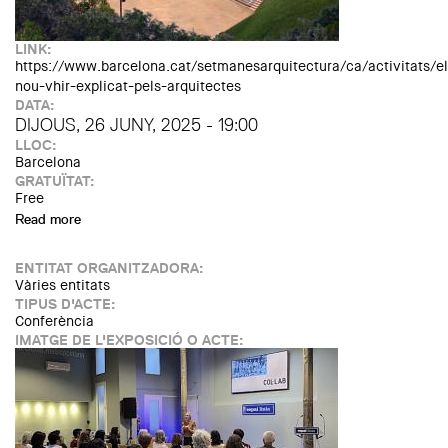
LINK:
https://www.barcelona.cat/setmanesarquitectura/ca/activitats/el
nou-vhir-explicat-pels-arquitectes
DATA:
DIJOUS, 26 JUNY, 2025 - 19:00
LLOC:
Barcelona
GRATUÏTAT:
Free
Read more
about El nou VHIR explicat pels arquitectes
ENTITAT ORGANITZADORA:
Vàries entitats
TIPUS D'ACTE:
Conferència
IMATGE DE L'EXPOSICIÓ O ACTE: