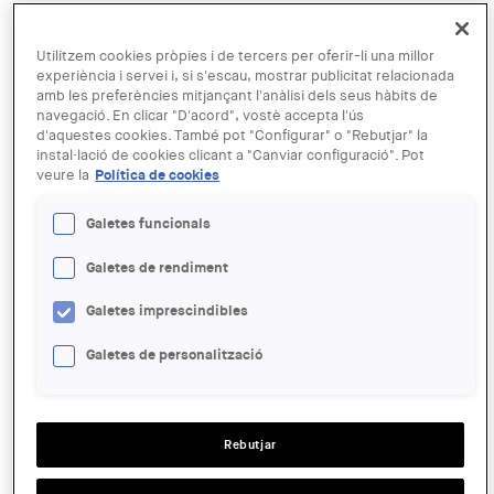
TIPUS D'ACTE:
Conferència
IMATGE DE L'EXPOSICIÓ O ACTE:
Utilitzem cookies pròpies i de tercers per oferir-li una millor
experiència i servei i, si s'escau, mostrar publicitat relacionada
amb les preferències mitjançant l'anàlisi dels seus hàbits de
navegació. En clicar "D'acord", vostè accepta l'ús
d'aquestes cookies. També pot "Configurar" o "Rebutjar" la
instal·lació de cookies clicant a "Canviar configuració". Pot
veure la
Política de cookies
Galetes funcionals
Galetes de rendiment
LINK:
https://www.institutfrancais.es/barcelona/evento/setmanes-
Galetes imprescindibles
darquitectura-2025-la-butte-rouge-un-estudio-de-urbanismo-
social/
Galetes de personalització
DATA:
DIVENDRES, 30 MAIG, 2025 - 19:00
LLOC:
Barcelona
Rebutjar
GRATUÏTAT:
Free