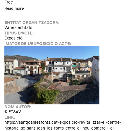
Free
Read more
about Inauguració de l'exposició: “Revitalitzar el centre
històric de Sant Joan les Fonts. Entre el nou comerç i el
paisatge”
ENTITAT ORGANITZADORA:
Vàries entitats
TIPUS D'ACTE:
Exposició
IMATGE DE L'EXPOSICIÓ O ACTE:
NOM AUTOR:
© ETSAV
LINK:
https://santjoanlesfonts.cat/exposicio-revitalitzar-el-centre-
historic-de-sant-joan-les-fonts-entre-el-nou-comerc-i-el-