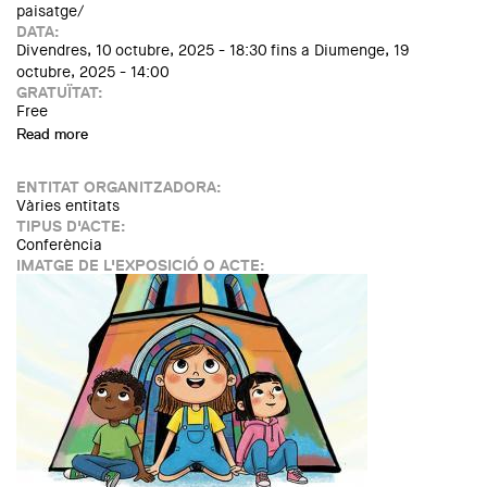
paisatge/
DATA:
Divendres, 10 octubre, 2025 - 18:30
fins a
Diumenge, 19
octubre, 2025 - 14:00
GRATUÏTAT:
Free
Read more
about Exposició: "Revitalitzar el centre històric de Sant
Joan les Fonts. Entre el nou comerç i el paisatge
ENTITAT ORGANITZADORA:
Vàries entitats
TIPUS D'ACTE:
Conferència
IMATGE DE L'EXPOSICIÓ O ACTE: