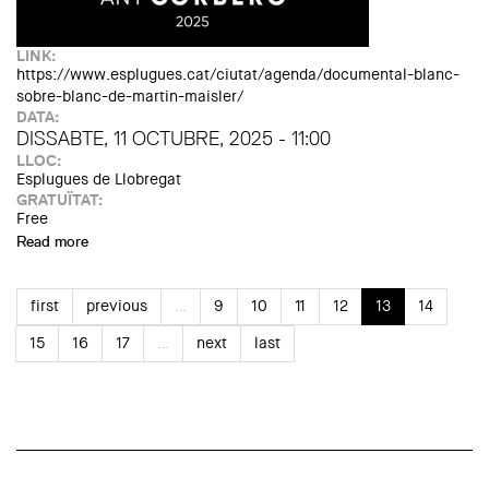
LINK:
https://www.esplugues.cat/ciutat/agenda/documental-blanc-
sobre-blanc-de-martin-maisler/
DATA:
DISSABTE, 11 OCTUBRE, 2025 - 11:00
LLOC:
Esplugues de Llobregat
GRATUÏTAT:
Free
Read more
about Projecció del documental 'Blanc sobre Blanc', de
Martin Maisler, i taula rodona sobre l’artista Xavier Corberó
first
previous
…
9
10
11
12
13
14
15
16
17
…
next
last