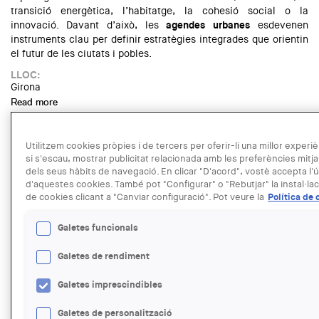
transició energètica, l’habitatge, la cohesió social o la
innovació. Davant d’això, les
agendes urbanes
esdevenen
instruments clau per definir estratègies integrades que orientin
el futur de les ciutats i pobles.
LLOC:
Girona
Read more
about SAC. Taula rodona "Cap on van les ciutats?"
Dins del cicle de presentacions
H Art & Llibres
que organitzen H
Utilitzem cookies pròpies i de tercers per oferir-li una millor experièn
Associació per les Arts Contemporànies i la Llibreria Foster &
si s'escau, mostrar publicitat relacionada amb les preferències mitjan
Wallace, amb la col·laboració de la Demarcació de les
dels seus hàbits de navegació. En clicar "D'acord", vostè accepta l'
Comarques Centrals del Col·legi d’Arquitectes i l’Associació 3e1
d'aquestes cookies. També pot "Configurar" o "Rebutjar" la instal·lac
Vic Clic, el proper
dimarts 11 de novembre a les 19 h
, tindrà lloc
de cookies clicant a "Canviar configuració". Pot veure la
Política de 
a la sala d’actes del COAC Vic la presentació de la monografia
dedicada a l’arquitecte Emili Donato Folch.
Galetes funcionals
LLOC:
Vic
Galetes de rendiment
Read more
about Presentació del llibre “Emili Donato”
Galetes imprescindibles
Durant les darreres dècades, l’èxode rural als Països Catalans
Galetes de personalització