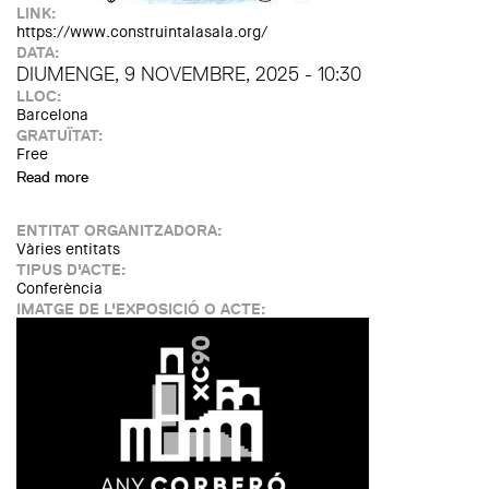
LINK:
https://www.construintalasala.org/
DATA:
DIUMENGE, 9 NOVEMBRE, 2025 - 10:30
LLOC:
Barcelona
GRATUÏTAT:
Free
Read more
about Construint a la Sala 2025, a la Basílica de Santa
Maria del Pi
ENTITAT ORGANITZADORA:
Vàries entitats
TIPUS D'ACTE:
Conferència
IMATGE DE L'EXPOSICIÓ O ACTE: