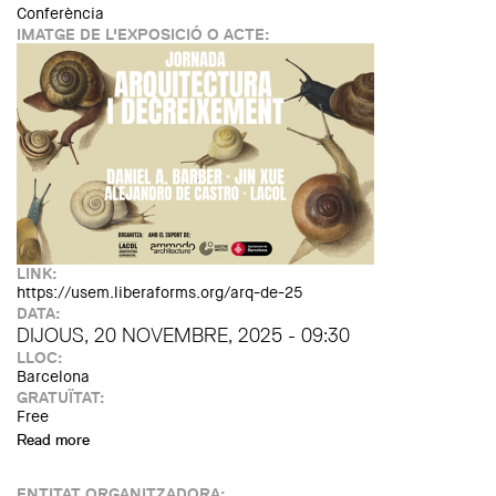
Conferència
IMATGE DE L'EXPOSICIÓ O ACTE:
LINK:
https://usem.liberaforms.org/arq-de-25
DATA:
DIJOUS, 20 NOVEMBRE, 2025 - 09:30
LLOC:
Barcelona
GRATUÏTAT:
Free
Read more
about Jornada: Arquitectura i decreixement
ENTITAT ORGANITZADORA: