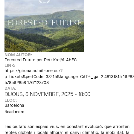
NOM AUTOR:
Forested Future por Petr Krejčí. AHEC
LINK:
https://girona.admit-one.eu/?
p=tickets&perfCode=37215&language=CAT#_ga=2.48131815.19287
578592858.1761123708
DATA:
DIJOUS, 6 NOVEMBRE, 2025 - 18:00
LLOC:
Barcelona
Read more
about Estreno Nacional "Forested Future"
Les ciutats són espais vius, en constant evolució, que afronten
reptes globals i locals alhora: el canvi climàtic, la mobilitat, la