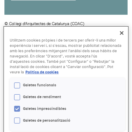
© Col·legi d'Arquitectes de Catalunya (COAC)
02 JUN
Jornada: House Europe! Never
Utilitzem cookies pròpies i de tercers per oferir-li una millor
experiència i servei i, si s'escau, mostrar publicitat relacionada
demolish
amb les preferències mitjançant l'anàlisi dels seus hàbits de
navegació. En clicar "D'acord", vostè accepta l'ús
d'aquestes cookies. També pot "Configurar" o "Rebutjar" la
instal·lació de cookies clicant a "Canviar configuració". Pot
ENTITAT ORGANITZADORA:
veure la
Política de cookies
Vàries entitats
Galetes funcionals
LLOC:
Barcelona
Galetes de rendiment
ACCIONS
Galetes imprescindibles
SALA:
Galetes de personalització
Sala d'Actes. Plaça Nova, 5. Barcelona