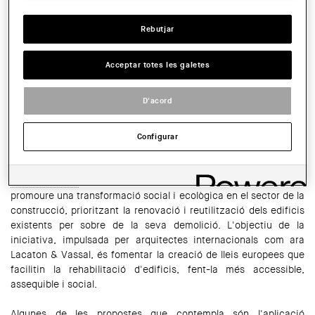
HORARI:
17.30 h
Rebutjar
COMPARTIR
WhatsApp
Facebook
Twitter
LinkedIn
Share
Acceptar totes les galetes
En el marc del projecte
Descarbonitzant l'Arquitectura
, el proper
D'acord
dilluns 2 de juny a les 17.30 h
tindrà lloc a la seu del COAC la
jornada "House Europe! Never demolish", organitzada pel COAC
juntament amb la
Fundació Mies van der Rohe
i l'
Agrupació
Configurar
Arquitectura i Sostenibilitat (AuS)
.
House Europe!
és una Iniciativa Ciutadana Europea que busca
promoure una transformació social i ecològica en el sector de la
construcció, prioritzant la renovació i reutilització dels edificis
existents per sobre de la seva demolició. L'objectiu de la
iniciativa, impulsada per arquitectes internacionals com ara
Lacaton & Vassal, és fomentar la creació de lleis europees que
facilitin la rehabilitació d'edificis, fent-la més accessible,
assequible i social.
Algunes de les propostes que contempla són l'aplicació