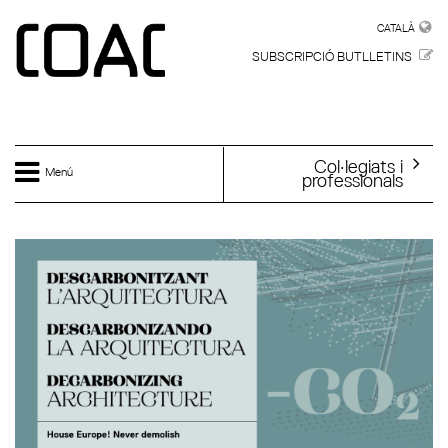
Vés al contingut
CATALÀ
CATALÀ
SUBSCRIPCIÓ BUTLLETINS
Col·legiats i
Menú
professionals