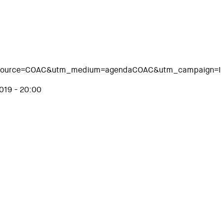
m_source=COAC&utm_medium=agendaCOAC&utm_campaign=In
019 - 20:00
ies of tomorrow"