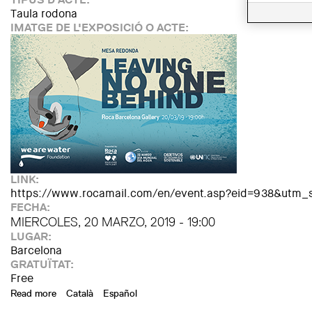
Taula rodona
IMATGE DE L'EXPOSICIÓ O ACTE:
LINK:
https://www.rocamail.com/en/event.asp?eid=938&ut
FECHA:
MIERCOLES, 20 MARZO, 2019 - 19:00
LUGAR:
Barcelona
GRATUÏTAT:
Free
Read more
about 'Leaving no one behind', within the World Water Day
Català
Español