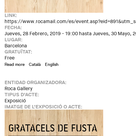
LINK:
https://www.rocamail.com/es/event.asp?eid=891&utm
FECHA:
Jueves, 28 Febrero, 2019 - 19:00
hasta
Jueves, 30 Mayo, 2
LUGAR:
Barcelona
GRATUÏTAT:
Free
Read more
about Exposición: "Rascacielos de madera. Visiones verticale
Català
English
ENTIDAD ORGANIZADORA:
Roca Gallery
TIPUS D'ACTE:
Exposició
IMATGE DE L'EXPOSICIÓ O ACTE: