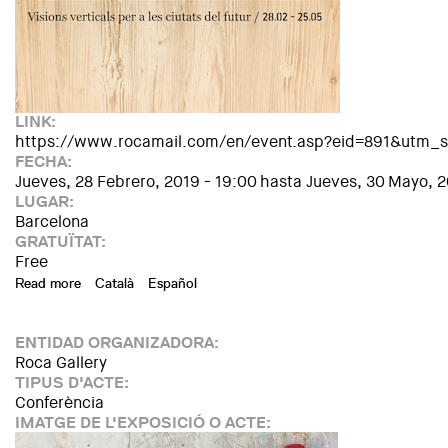
LINK:
https://www.rocamail.com/en/event.asp?eid=891&ut
FECHA:
Jueves, 28 Febrero, 2019 - 19:00
hasta
Jueves, 30 Mayo, 2
LUGAR:
Barcelona
GRATUÏTAT:
Free
Read more
about Exhibition: "Timber rising. Vertical visions for the cit
Català
Español
ENTIDAD ORGANIZADORA:
Roca Gallery
TIPUS D'ACTE:
Conferència
IMATGE DE L'EXPOSICIÓ O ACTE: