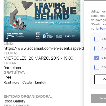
Utilizamos
caso, most
de navegac
"Configura
ver la
Polí
Co
LINK:
https://www.rocamail.com/en/event.asp?eid=938&ut
Co
FECHA:
MIERCOLES, 20 MARZO, 2019 - 19:00
Co
LUGAR:
Barcelona
Coo
GRATUÏTAT:
Free
C
Read more
about 'Leaving no one behind' en el marco del Día Mundial 
Català
English
ENTIDAD ORGANIZADORA:
De a
Roca Gallery
TIPUS D'ACTE: