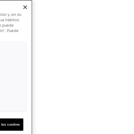
cio y, en su
sus hábitos
én puede
ión". Puede
vitation
 las cookies