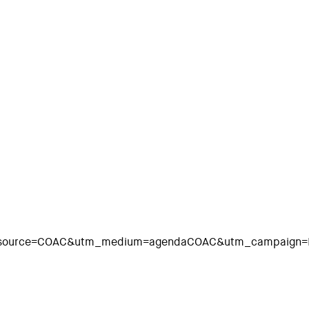
m_source=COAC&utm_medium=agendaCOAC&utm_campaign=In