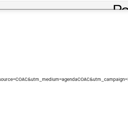
m_source=COAC&utm_medium=agendaCOAC&utm_campaign=In