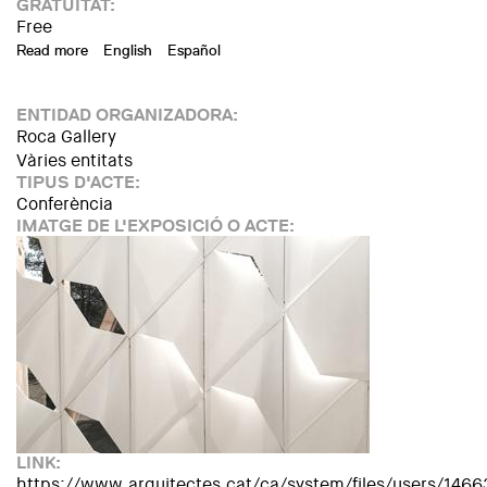
GRATUÏTAT:
Free
Read more
about 'Leaving no one behind', en el marc del Dia Mundial d
English
Español
ENTIDAD ORGANIZADORA:
Roca Gallery
Vàries entitats
TIPUS D'ACTE:
Conferència
IMATGE DE L'EXPOSICIÓ O ACTE:
LINK:
https://www.arquitectes.cat/ca/system/files/users/1466