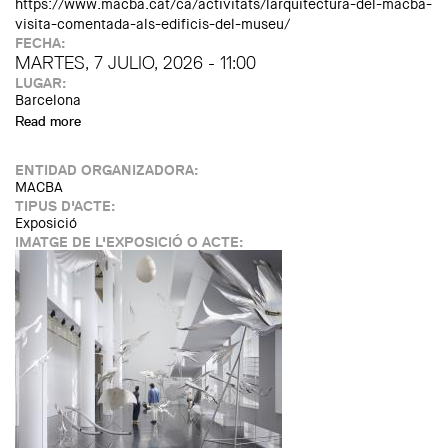
https://www.macba.cat/ca/activitats/larquitectura-del-macba-
visita-comentada-als-edificis-del-museu/
FECHA:
MARTES, 7 JULIO, 2026 - 11:00
LUGAR:
Barcelona
Read more
about L’arquitectura del MACBA. Visita comentada als
edificis del museu
ENTIDAD ORGANIZADORA:
MACBA
TIPUS D'ACTE:
Exposició
IMATGE DE L'EXPOSICIÓ O ACTE: