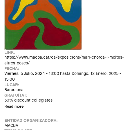
LINK:
https://www.macba.cat/ca/exposicions/mari-chorda-i-moltes-
altres-coses/
FECHA:
Viernes, 5 Julio, 2024 - 13:00
hasta
Domingo, 12 Enero, 2025 -
15:00
LUGAR:
Barcelona
GRATUÏTAT:
50% discount collegiates
Read more
about Exposició: Mari Chordà... i moltes altres coses
ENTIDAD ORGANIZADORA:
MACBA