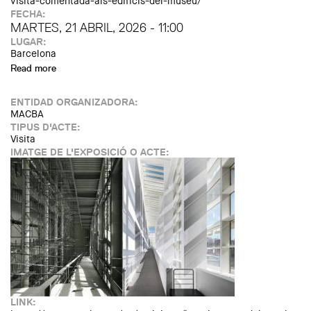
visita-comentada-als-edificis-del-museu/
FECHA:
MARTES, 21 ABRIL, 2026 - 11:00
LUGAR:
Barcelona
Read more
about L’arquitectura del MACBA. Visita comentada als
edificis del museu
ENTIDAD ORGANIZADORA:
MACBA
TIPUS D'ACTE:
Visita
IMATGE DE L'EXPOSICIÓ O ACTE:
LINK: