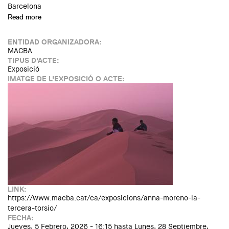
Barcelona
Read more
about IN THE MAKING. Cartografia de les escoles
d’arquitectura i disseny catalanes
ENTIDAD ORGANIZADORA:
MACBA
TIPUS D'ACTE:
Exposició
IMATGE DE L'EXPOSICIÓ O ACTE:
LINK:
https://www.macba.cat/ca/exposicions/anna-moreno-la-
tercera-torsio/
FECHA:
Jueves, 5 Febrero, 2026 - 16:15
hasta
Lunes, 28 Septiembre,