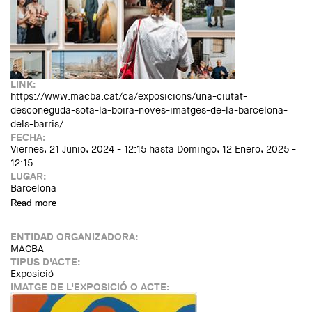
LINK:
https://www.macba.cat/ca/exposicions/una-ciutat-
desconeguda-sota-la-boira-noves-imatges-de-la-barcelona-
dels-barris/
FECHA:
Viernes, 21 Junio, 2024 - 12:15
hasta
Domingo, 12 Enero, 2025 -
12:15
LUGAR:
Barcelona
Read more
about Exposició: Una ciutat desconeguda sota la boira.
Noves imatges de la Barcelona dels barris
ENTIDAD ORGANIZADORA:
MACBA
TIPUS D'ACTE:
Exposició
IMATGE DE L'EXPOSICIÓ O ACTE: