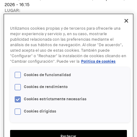
2026 - 16:15
LUGAR:
Barcelona
Read more
about Anna Moreno. La tercera torsió
Utilizamos cookies propias y de terceros para ofrecerle una
mejor experiencia y servicio y, en su caso, mostrarle
ENTIDAD ORGANIZADORA:
publicidad relacionada con las preferencias mediante el
MACBA
análisis de sus hábitos de navegación. Al clicar "De acuerdo",
TIPUS D'ACTE:
usted acepta el uso de estas cookies. También puede
Conferència
"Configurar" o "Rechazar" la instalación de cookies clicando en
IMATGE DE L'EXPOSICIÓ O ACTE:
"Cambiar configuración". Puede ver la
Política de cookies
Cookies de funcionalidad
Cookies de rendimiento
Cookies estrictamente necesarias
Cookies dirigidas
LINK:
https://www.macba.cat/ca/activitats/futurs-possibles/
FECHA:
Rechazar