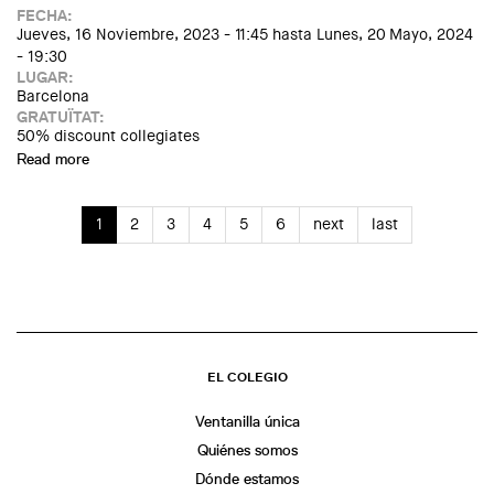
FECHA:
Jueves, 16 Noviembre, 2023 - 11:45
hasta
Lunes, 20 Mayo, 2024
- 19:30
LUGAR:
Barcelona
GRATUÏTAT:
50% discount collegiates
Read more
about Exposició: Daniel Steegmann Mangrané. Una fulla al
lloc de l'ull
1
2
3
4
5
6
next
last
EL COLEGIO
Ventanilla única
Quiénes somos
Dónde estamos