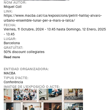
NOM AUTOR:
Miquel Coll
LINK:
https://www.macba.cat/ca/exposicions/petrit-halilaj-alvaro-
urbano-ensemble-lunar-per-a-mars-a-lalca/
FECHA:
Viernes, 11 Octubre, 2024 - 13:45
hasta
Domingo, 12 Enero, 2025
- 13:45
LUGAR:
Barcelona
GRATUÏTAT:
50% discount collegiates
Read more
about Ensemble lunar per a mars a l’alça
ENTIDAD ORGANIZADORA:
MACBA
TIPUS D'ACTE:
Conferència
IMATGE DE L'EXPOSICIÓ O ACTE: