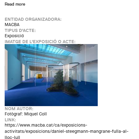
Read more
about Exposició: Jordi Colomer. Façana Foto Festa Futur
Fideus
ENTIDAD ORGANIZADORA:
MACBA
TIPUS D'ACTE:
Exposició
IMATGE DE L'EXPOSICIÓ O ACTE:
NOM AUTOR:
Fotògraf: Miquel Coll
LINK:
https://www.macba.cat/ca/exposicions-
activitats/exposicions/daniel-steegmann-mangrane-fulla-al-
lloc-lull