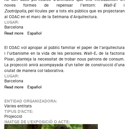
noves formes de repensar l’entorn:
Wall-E
i
Zootròpolis,
pel·lícules per a tots els públics que es projectaran
al COAC en el marc de la Setmana d'Arquitectura.
LUGAR:
Barcelona
Read more
about Cicle de cinema: Zootròpolis + Xerrada
Español
El COAC vol apropar al públic familiar el paper de l’arquitectura
i l’urbanisme en la vida de les persones. Wall-E, de la factoria
Pixar, planteja la necessitat de trobar nous patrons de consum.
La projecció anirà acompayada d’un taller de construcció d’una
ciutat de manera col·laborativa.
LUGAR:
Barcelona
Read more
about Cicle de cinema familiar: Wall-E i taller col·laboratiu
Español
ENTIDAD ORGANIZADORA:
Vàries entitats
TIPUS D'ACTE:
Projecció
IMATGE DE L'EXPOSICIÓ O ACTE: