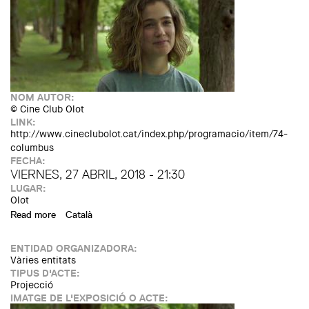
NOM AUTOR:
© Cine Club Olot
LINK:
http://www.cineclubolot.cat/index.php/programacio/item/74-
columbus
FECHA:
VIERNES, 27 ABRIL, 2018 - 21:30
LUGAR:
Olot
Read more
about Proyección de la película "Columbus"
Català
ENTIDAD ORGANIZADORA:
Vàries entitats
TIPUS D'ACTE:
Projecció
IMATGE DE L'EXPOSICIÓ O ACTE: