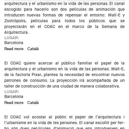
arquitectura y el urbanismo en la vida de las personas. El canal
escogido para hacerlo son dos películas de animación que
introducen nuevas formas de repensar el entorno: Wall-E y
Zootrópolis, películas para todos los públicos que se
proyectarán en el COAC en el marco de la Semana de
Arquitectura.
LUGAR:
Barcelona
Read more
about Ciclo de cine familiar: Zootrópolis + Charla
Català
El COAC quiere acercar al público familiar el papel de la
arquitectura y el urbanismo en la vida de las personas. Wall-E,
de la factoría Pixar, plantea la necesidad de encontrar nuevos
patrones de consumo. La proyección irá acompañada de un
taller de construcción de una ciudad de manera colaborativa.
LUGAR:
Barcelona
Read more
about Ciclo de cine familiar: Wall-E y taller colaborativo
Català
El COAC vol acostar al públic el paper de l’arquitectura i
l’urbanisme en la vida de les persones. El canal escollit per fer-
ho són dues pel·lícules d’animació que ens introdueixen en