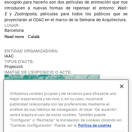
escogido para hacerlo son dos películas de animación que nos
introducen a nuevas formas de repensar el entorno:
Wall-
E
y
Zootrópolis
, películas para todos los públicos que se
proyectarán al COAC en el marco de la Semana de Arquitectura.
LUGAR:
Barcelona
Read more
about Ciclo de cine familiar: Zootrópolis
Català
ENTIDAD ORGANIZADORA:
IAAC
TIPUS D'ACTE:
Projecció
IMATGE DE L'EXPOSICIÓ O ACTE:
Utilizamos cookies propias y de terceros para ofrecerle una
mejor experiencia y servicio y, en su caso, mostrarle
publicidad relacionada con las preferencias mediante el
análisis de sus hábitos de navegación. Al clicar "De acuerdo",
usted acepta el uso de estas cookies. También puede
"Configurar" o "Rechazar" la instalación de cookies clicando en
"Cambiar configuración". Puede ver la
Política de cookies