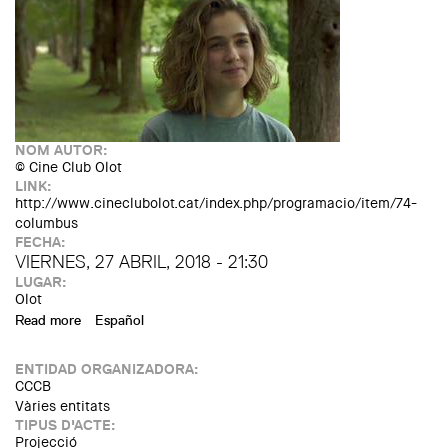
NOM AUTOR:
© Cine Club Olot
LINK:
http://www.cineclubolot.cat/index.php/programacio/item/74-
columbus
FECHA:
VIERNES, 27 ABRIL, 2018 - 21:30
LUGAR:
Olot
Read more
about Projecció de la pel·lícula "Columbus"
Español
ENTIDAD ORGANIZADORA:
CCCB
Vàries entitats
TIPUS D'ACTE:
Projecció