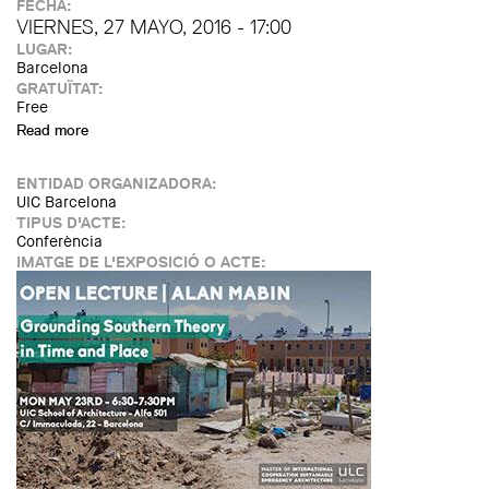
FECHA:
VIERNES, 27 MAYO, 2016 - 17:00
LUGAR:
Barcelona
GRATUÏTAT:
Free
Read more
about Sessió "Projecte de rehabilitació participada de la
riera de Caldes"
ENTIDAD ORGANIZADORA:
UIC Barcelona
TIPUS D'ACTE:
Conferència
IMATGE DE L'EXPOSICIÓ O ACTE: