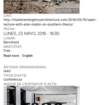
LINK:
http://masteremergencyarchitecture.com/2016/05/16/open-
lecture-with-alan-mabin-on-southern-theory/
FECHA:
LUNES, 23 MAYO, 2016 - 18:30
LUGAR:
Barcelona
GRATUÏTAT:
Free
Read more
about Open Lecture with Alan Mabin: Grounding Southern
English
Theory in Time and Place
ENTIDAD ORGANIZADORA:
IAAC
TIPUS D'ACTE:
Conferència
IMATGE DE L'EXPOSICIÓ O ACTE: