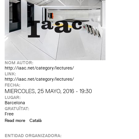
NOM AUTOR:
http://iaac.net/category/lectures/
LINK:
http://iaac.net/category/lectures/
FECHA:
MIERCOLES, 25 MAYO, 2016 - 19:30
LUGAR:
Barcelona
GRATUÏTAT:
Free
Read more
about Lecture by Carmelo Zappulla - External Reference
Català
ENTIDAD ORGANIZADORA: