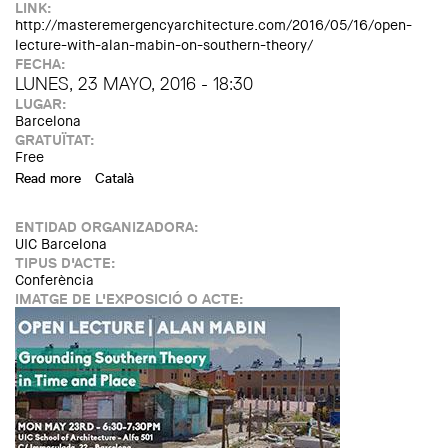
LINK:
http://masteremergencyarchitecture.com/2016/05/16/open-
lecture-with-alan-mabin-on-southern-theory/
FECHA:
LUNES, 23 MAYO, 2016 - 18:30
LUGAR:
Barcelona
GRATUÏTAT:
Free
Read more
about Open Lecture with Alan Mabin: Grounding Southern
Català
Theory in Time and Place
ENTIDAD ORGANIZADORA:
UIC Barcelona
TIPUS D'ACTE:
Conferència
IMATGE DE L'EXPOSICIÓ O ACTE: