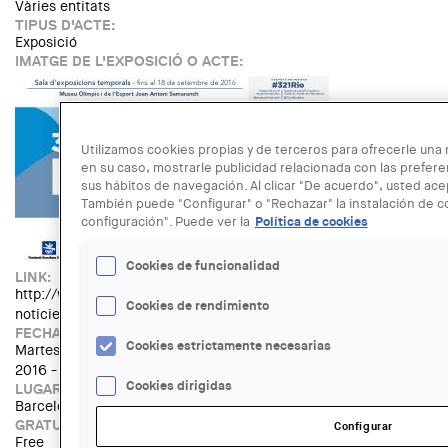
Vàries entitats
TIPUS D'ACTE:
Exposició
IMATGE DE L'EXPOSICIÓ O ACTE:
Utilizamos cookies propias y de terceros para ofrecerle una m
en su caso, mostrarle publicidad relacionada con las prefere
sus hábitos de navegación. Al clicar "De acuerdo", usted ace
También puede "Configurar" o "Rechazar" la instalación de c
configuración". Puede ver la
Política de cookies
Cookies de funcionalidad
LINK:
http://www.museuolimpicbcn.cat/cat/expos_det.asp?
Cookies de rendimiento
noticies_det.asp?id_bloc=1&id_sort=13&id_expo=324
FECHA:
Cookies estrictamente necesarias
Martes, 3 Mayo, 2016 - 10:00
hasta
Domingo, 18 Septiembre,
2016 - 20:00
Cookies dirigidas
LUGAR:
Barcelona
GRATUÏTAT:
Configurar
Free