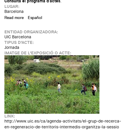
Consulta el programa d'actes
.
LUGAR:
Barcelona
Read more
about Congrés "Ment, territori i societat"
Español
ENTIDAD ORGANIZADORA:
UIC Barcelona
TIPUS D'ACTE:
Jornada
IMATGE DE L'EXPOSICIÓ O ACTE:
LINK:
http://www.uic.es/ca/agenda-activitats/el-grup-de-recerca-
en-regeneracio-de-territoris-intermedis-organitza-la-sessio