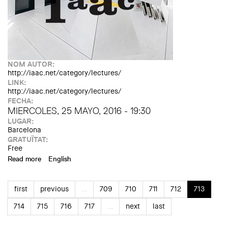
NOM AUTOR:
http://iaac.net/category/lectures/
LINK:
http://iaac.net/category/lectures/
FECHA:
MIERCOLES, 25 MAYO, 2016 - 19:30
LUGAR:
Barcelona
GRATUÏTAT:
Free
Read more
about Conferència de Carmelo Zappulla. "External
English
Reference"
first
previous
…
709
710
711
712
713
714
715
716
717
…
next
last