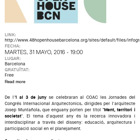
LINK:
http://www.48hopenhousebarcelona.org/sites/default/files/infogr
FECHA:
MARTES, 31 MAYO, 2016 - 19:00
LUGAR:
Barcelona
GRATUÏTAT:
Free
Read more
about Vols difondre la teva arquitectura al Festival 48h
Open House Barcelona?
De l'
1 al 3 de juny
se celebraran al COAC les Jornades del
Congrés Internacional Arquitectonics, dirigides per l'arquitecte
Josep Muntañola, que enguany porten per títol
"Ment, territori i
societat
". El tema d'aquest any és la recerca innovadora i
interdisciplinar a través del disseny: educació, arquitectura i
participació social en el planejament.