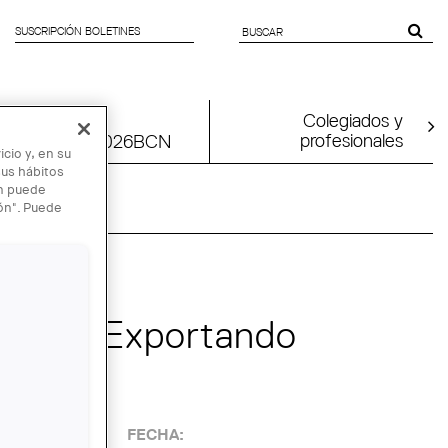
SUSCRIPCIÓN BOLETINES
SEARCH
FORM
Colegiados y
profesionales
tion
UIA2026BCN
cio y, en su
sus hábitos
én puede
ión". Puede
atters: Exportando
FECHA: