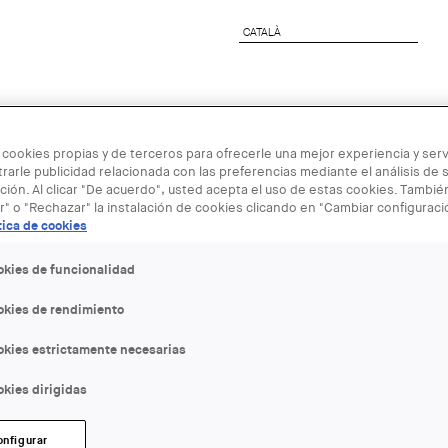
CATALÀ
CATALÀ
nete al COAC
Servicios a Empresas
Next Genera
 cookies propias y de terceros para ofrecerle una mejor experiencia y servi
rarle publicidad relacionada con las preferencias mediante el análisis de 
ión. Al clicar "De acuerdo", usted acepta el uso de estas cookies. Tambi
r" o "Rechazar" la instalación de cookies clicando en "Cambiar configurac
tica de cookies
09 MAY
okies de funcionalidad
okies de rendimiento
Talk that M
okies estrictamente necesarias
Arquitectura
kies dirigidas
ENTIDAD ORGANIZADORA:
onfigurar