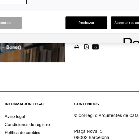
Matter Barcelona
LUGAR:
cuerdo
Rechazar
Aceptar todas
Barcelona
ACCIONES
INFORMACIÓN LEGAL
CONTENIDOS
© Col·legi d'Arquitectes de Cat
Aviso legal
Condiciones de registro
Plaça Nova, 5
Política de cookies
08002 Barcelona