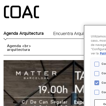
Skip to main content
Agenda Arquitectura
Encuentra Arquitecto
Ú
Utilizamos
caso, most
de navegac
Agenda <br>
arquitectura
"Configura
ver la
Polí
Co
Co
Co
Coo
C