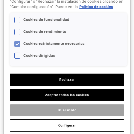
"Configurar" o "Rechazar" la instalación de cookies clicando en
"Cambiar configuración". Puede ver la
Política de cookies
Cookies de funcionalidad
Cookies de rendimiento
18 MAY
Arqu[in]FILM: Documental “Big
Cookies estrictamente necesarias
Time”
Cookies dirigidas
ENTIDAD ORGANIZADORA:
Arquinfad
Rechazar
LUGAR:
Barcelona
Aceptar todas las cookies
ACCIONES
De acuerdo
FECHA:
2018-05-18 19:30
Configurar