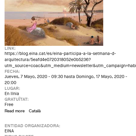
LINK:
https://blog.eina.cat/es/eina-participa-a-la-setmana-d-
arquitectura/5eafd4e0720318052e0b5236?
utm_source=coac&utm_medium=newsletter&utm_campaign=habi
FECHA:
Jueves, 7 Mayo, 2020 - 09:30
hasta
Domingo, 17 Mayo, 2020 -
20:00
LUGAR:
En línia
GRATUÏTAT:
Free
Read more
about EINA participa en la Semana de Arquitectura
Català
ENTIDAD ORGANIZADORA:
EINA