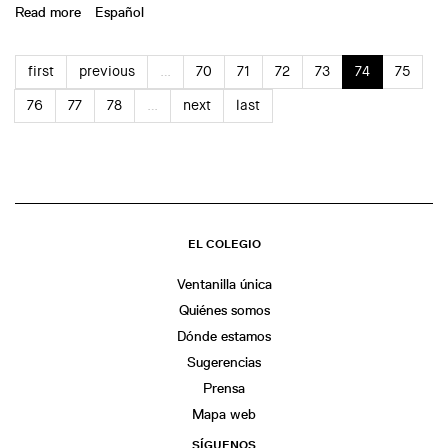
Read more
about EINA participa a la Setmana d’Arquitectura
Español
first
previous
…
70
71
72
73
74
75
76
77
78
…
next
last
EL COLEGIO
Ventanilla única
Quiénes somos
Dónde estamos
Sugerencias
Prensa
Mapa web
SÍGUENOS