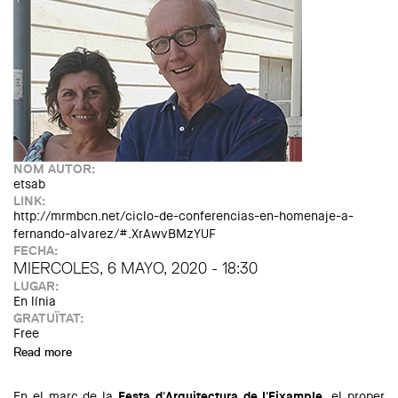
NOM AUTOR:
etsab
LINK:
http://mrmbcn.net/ciclo-de-conferencias-en-homenaje-a-
fernando-alvarez/#.XrAwvBMzYUF
FECHA:
MIERCOLES, 6 MAYO, 2020 - 18:30
LUGAR:
En línia
GRATUÏTAT:
Free
Read more
about Cicle Fernando Álvarez: Jordi Roig: Dues
intervencions al patrimoni
En el marc de la
Festa d'Arquitectura de l'Eixample
, el proper