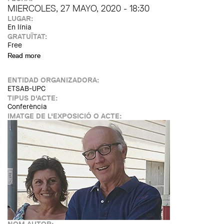
MIERCOLES, 27 MAYO, 2020 - 18:30
LUGAR:
En línia
GRATUÏTAT:
Free
Read more
about Cicle Fernando Álvarez: Conferència online de
Ramón Gutiérrez i Martín Capeluto
ENTIDAD ORGANIZADORA:
ETSAB-UPC
TIPUS D'ACTE:
Conferència
IMATGE DE L'EXPOSICIÓ O ACTE: