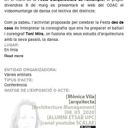
divendres 8 de maig es presentarà al web del COAC el
vídeomuntatge de dansa col·lectiva del districte.
Com ja sabeu, l'activitat proposada per celebrar la Festa
des de
casa
és interpretar la coreografia que ens ha preparat el ballarí
i coreògraf
Toni Mira
, on fusiona els seus estudis d’arquitectura
amb la seva passió, la dansa.
LUGAR:
En línia
Read more
about Ballo al Balcó. Videomuntatge de dansa col·lectiva
ENTIDAD ORGANIZADORA:
Vàries entitats
TIPUS D'ACTE:
Conferència
IMATGE DE L'EXPOSICIÓ O ACTE: