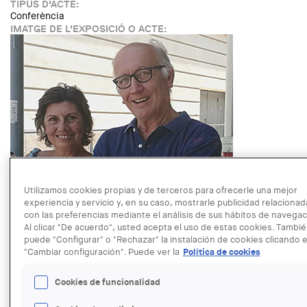
TIPUS D'ACTE:
Conferència
IMATGE DE L'EXPOSICIÓ O ACTE:
NOM AUTOR:
etsab
Utilizamos cookies propias y de terceros para ofrecerle una mejor
LINK:
experiencia y servicio y, en su caso, mostrarle publicidad relacionad
http://mrmbcn.net/ciclo-de-conferencias-en-homenaje-a-
con las preferencias mediante el análisis de sus hábitos de navegac
fernando-alvarez/#.XrAwvBMzYUF
Al clicar "De acuerdo", usted acepta el uso de estas cookies. Tambi
FECHA:
puede "Configurar" o "Rechazar" la instalación de cookies clicando 
MIERCOLES, 3 JUNIO, 2020 - 18:30
"Cambiar configuración". Puede ver la
Política de cookies
LUGAR:
En línia
Cookies de funcionalidad
GRATUÏTAT:
Free