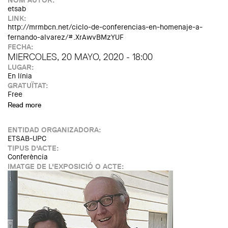
NOM AUTOR:
etsab
LINK:
http://mrmbcn.net/ciclo-de-conferencias-en-homenaje-a-
fernando-alvarez/#.XrAwvBMzYUF
FECHA:
MIERCOLES, 20 MAYO, 2020 - 18:00
LUGAR:
En línia
GRATUÏTAT:
Free
Read more
about Cicle Fernando Álvarez: Conferència online de J.
Ignacio del Cueto i Jimena Torre
ENTIDAD ORGANIZADORA:
ETSAB-UPC
TIPUS D'ACTE:
Conferència
IMATGE DE L'EXPOSICIÓ O ACTE: