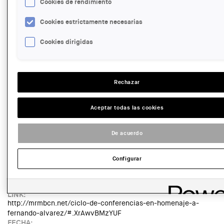
Cookies de rendimiento
Read more
about Cicle Fernando Álvarez. Taula rodona: La Ricarda i
Antonio Bonet Castellana
Cookies estrictamente necesarias
ENTIDAD ORGANIZADORA:
ETSAB-UPC
Cookies dirigidas
TIPUS D'ACTE:
Conferència
IMATGE DE L'EXPOSICIÓ O ACTE:
Rechazar
Aceptar todas las cookies
De acuerdo
Configurar
NOM AUTOR:
etsab
LINK:
http://mrmbcn.net/ciclo-de-conferencias-en-homenaje-a-
fernando-alvarez/#.XrAwvBMzYUF
FECHA: