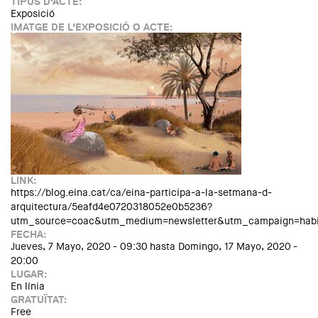
TIPUS D'ACTE:
Exposició
IMATGE DE L'EXPOSICIÓ O ACTE:
LINK:
https://blog.eina.cat/ca/eina-participa-a-la-setmana-d-
arquitectura/5eafd4e0720318052e0b5236?
utm_source=coac&utm_medium=newsletter&utm_campaign=habi
FECHA:
Jueves, 7 Mayo, 2020 - 09:30
hasta
Domingo, 17 Mayo, 2020 -
20:00
LUGAR:
En línia
GRATUÏTAT:
Free