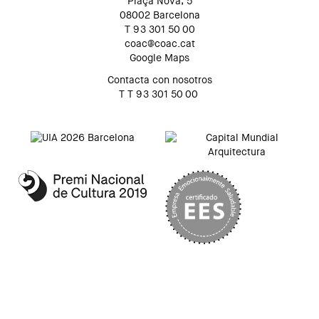
Plaça Nova, 5
08002 Barcelona
T 93 301 50 00
coac@coac.cat
Google Maps
Contacta con nosotros
T T 93 301 50 00