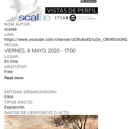
NOM AUTOR:
scalae
LINK:
https://www.youtube.com/channel/UCRu6sXQ1uOs_CRliREIoORQ
FECHA:
VIERNES, 8 MAYO, 2020 - 17:00
LUGAR:
En línia
GRATUÏTAT:
Free
Read more
about Scalae, Vistas de perfil: Mònica Vila, arquitecta
ENTIDAD ORGANIZADORA:
EINA
TIPUS D'ACTE:
Exposición
IMATGE DE L'EXPOSICIÓ O ACTE: