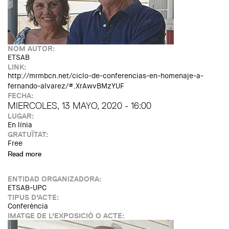
NOM AUTOR:
ETSAB
LINK:
http://mrmbcn.net/ciclo-de-conferencias-en-homenaje-a-
fernando-alvarez/#.XrAwvBMzYUF
FECHA:
MIERCOLES, 13 MAYO, 2020 - 16:00
LUGAR:
En línia
GRATUÏTAT:
Free
Read more
about Cicle Fernando Álvarez: conferència online de Jon
Álvarez.
ENTIDAD ORGANIZADORA:
ETSAB-UPC
TIPUS D'ACTE:
Conferència
IMATGE DE L'EXPOSICIÓ O ACTE: