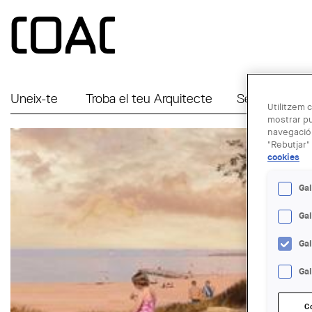
Vés al contingut
Uneix-te
Troba el teu Arquitecte
Serveis a Em
Utilitzem c
mostrar pu
navegació.
"Rebutjar" 
cookies
Gal
Ga
Ga
Gal
C