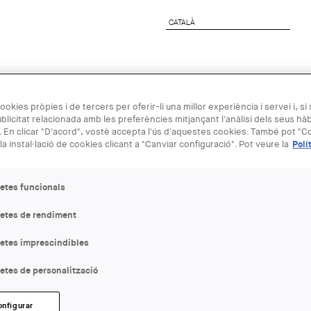
CATALÀ
CATALÀ
preses
Agenda Arquitectura
Next Generation
ookies pròpies i de tercers per oferir-li una millor experiència i servei i, si
blicitat relacionada amb les preferències mitjançant l'anàlisi dels seus hà
07 MAI - 17 
 En clicar "D'acord", vostè accepta l'ús d'aquestes cookies. També pot "Co
la instal·lació de cookies clicant a "Canviar configuració". Pot veure la
Polí
EINA partici
etes funcionals
d’Arquitectu
letes de rendiment
letes imprescindibles
ENTITAT ORGANITZADORA
EINA
etes de personalització
LLOC:
onfigurar