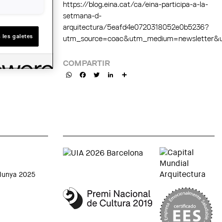
https://blog.eina.cat/ca/eina-participa-a-la-
setmana-d-
arquitectura/5eafd4e0720318052e0b5236?
 les galetes
utm_source=coac&utm_medium=newsletter&u
COMPARTIR
WhatsApp
Facebook
Twitter
LinkedIn
Share
alunya 2025