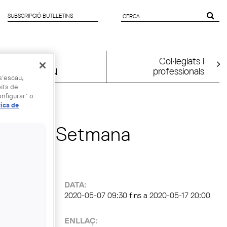
SUBSCRIPCIÓ BUTLLETINS
FORMULARI
DE CERCA
Col·legiats i
professionals
UIA2026BCN
 s'escau,
bits de
MAI
nfigurar" o
tica de
pa a la Setmana
ra
:
DATA:
2020-05-07 09:30
fins a
2020-05-17 20:00
ENLLAÇ: