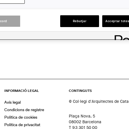
En línia
ACCIONS
acord
Rebutjar
Acceptar totes
INFORMACIÓ LEGAL
CONTINGUTS
© Col·legi d'Arquitectes de Cat
Avís legal
Condicions de registre
Plaça Nova, 5
Política de cookies
08002 Barcelona
Política de privacitat
T 93 301 50 00