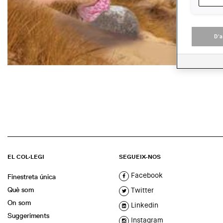
D'
EL COL·LEGI
SEGUEIX-NOS
Facebook
Finestreta única
Què som
Twitter
On som
Linkedin
Suggeriments
Instagram