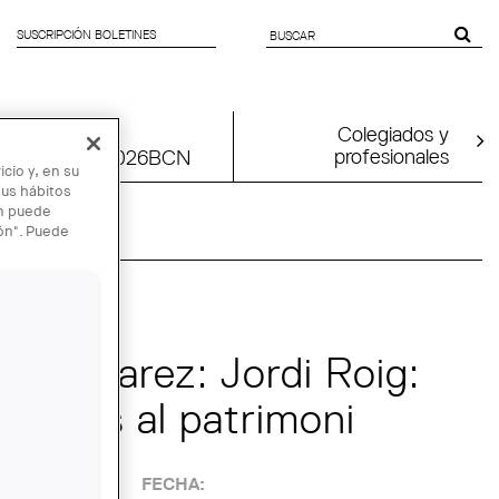
SUSCRIPCIÓN BOLETINES
SEARCH
FORM
Colegiados y
profesionales
tion
UIA2026BCN
cio y, en su
sus hábitos
én puede
ión". Puede
do Álvarez: Jordi Roig:
ncions al patrimoni
FECHA: