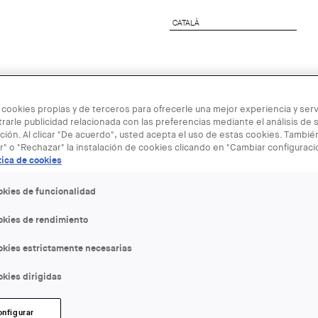
CATALÀ
CATALÀ
nete al COAC
Servicios a Empresas
Next Genera
 cookies propias y de terceros para ofrecerle una mejor experiencia y servi
rarle publicidad relacionada con las preferencias mediante el análisis de 
ión. Al clicar "De acuerdo", usted acepta el uso de estas cookies. Tambi
r" o "Rechazar" la instalación de cookies clicando en "Cambiar configurac
tica de cookies
06 MAY
okies de funcionalidad
okies de rendimiento
Cicle Fernan
okies estrictamente necesarias
Dues interve
kies dirigidas
ENTIDAD ORGANIZADORA:
onfigurar