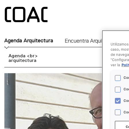
Skip to main content
Agenda Arquitectura
Encuentra Arquitecto
Ú
Utilizamos
caso, most
de navegac
Agenda <br>
arquitectura
"Configura
ver la
Polí
Co
Co
Co
Coo
C