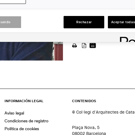
ETSAB-UPC
LUGAR:
cuerdo
Rechazar
Aceptar todas
En línia
ACCIONES
INFORMACIÓN LEGAL
CONTENIDOS
© Col·legi d'Arquitectes de Cat
Aviso legal
Condiciones de registro
Plaça Nova, 5
Política de cookies
08002 Barcelona