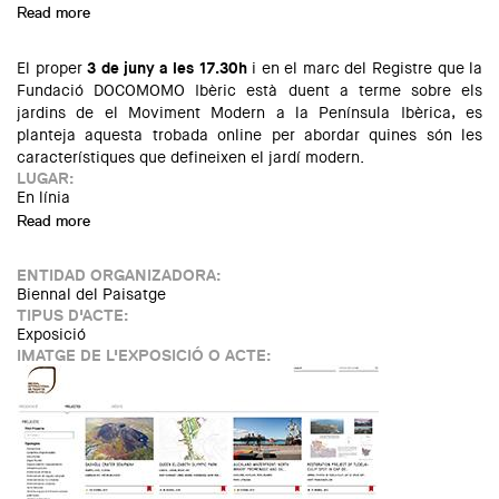
Read more
about Biennal Internacional de Paisatge. Canvi climàtic,
altre cop: Ciutat i Natura
El proper
3 de juny
a les 17.30h
i en el marc del Registre que la
Fundació DOCOMOMO Ibèric està duent a terme sobre els
jardins de el Moviment Modern a la Península Ibèrica, es
planteja aquesta trobada online per abordar quines són les
característiques que defineixen el jardí modern.
LUGAR:
En línia
Read more
about Què defineix un jardí del Moviment Modern Ibèric
(1925-1975)?
ENTIDAD ORGANIZADORA:
Biennal del Paisatge
TIPUS D'ACTE:
Exposició
IMATGE DE L'EXPOSICIÓ O ACTE: