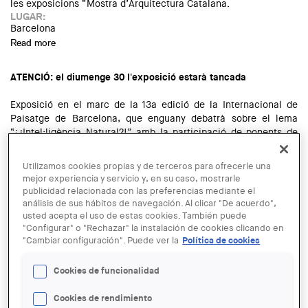
les exposicions
“Mostra d’Arquitectura Catalana.
LUGAR:
Barcelona
Read more
about Taula rodona: Arquitectura i els reptes professionals
ATENCIÓ: el diumenge 30 l'exposició estarà tancada
Exposició en el marc de la
13a edició de la Internacional de
Paisatge de Barcelona
, que enguany debatrà sobre el lema
“
¡¿Intel·ligència Natural?!
” amb la participació de ponents de
prestigi internacional.
LUGAR:
Utilizamos cookies propias y de terceros para ofrecerle una
Barcelona
mejor experiencia y servicio y, en su caso, mostrarle
Read more
about Exposició Territoris i paisatges: 20 anys de polítiques
publicidad relacionada con las preferencias mediante el
de paisatge
análisis de sus hábitos de navegación. Al clicar "De acuerdo",
usted acepta el uso de estas cookies. También puede
ATENCIÓ: el diumenge 30 l'exposició estarà tancada
"Configurar" o "Rechazar" la instalación de cookies clicando en
"Cambiar configuración". Puede ver la
Política de cookies
Exposició en el marc de la
13a edició de la Internacional de
Paisatge de Barcelona
, que enguany debatrà sobre el lema
Cookies de funcionalidad
“
¡¿Intel·ligència Natural?!
” amb la participació de ponents de
prestigi internacional.
Cookies de rendimiento
LUGAR: