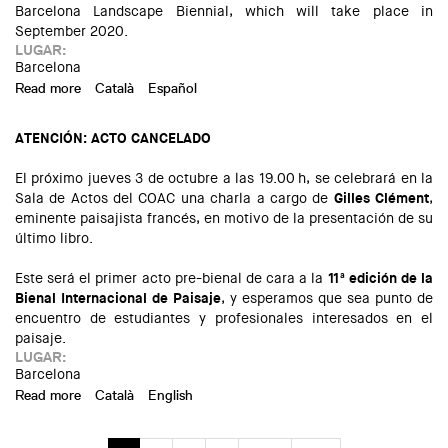
Barcelona Landscape Biennial, which will take place in
September 2020.
LUGAR:
Barcelona
Read more
about Pre-Biennial Event: Lecture by Gilles Clément
Català
Español
ATENCIÓN: ACTO CANCELADO
El próximo jueves 3 de octubre a las 19.00 h, se celebrará en la
Sala de Actos del COAC una charla a cargo de
Gilles Clément
,
eminente paisajista francés, en motivo de la presentación de su
último libro.
Este será el primer acto pre-bienal de cara a la
11ª edición de la
Bienal Internacional de Paisaje
, y esperamos que sea punto de
encuentro de estudiantes y profesionales interesados en el
paisaje.
LUGAR:
Barcelona
Read more
about ACTO CANCELADO. Conferencia de Gilles Clément
Català
English