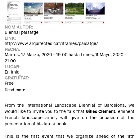
NOM AUTOR:
Biennal paisatge
LINK:
http://www.arquitectes.cat/iframes/paisatge/
FECHA:
Martes, 17 Marzo, 2020 - 19:00
hasta
Lunes, 11 Mayo, 2020 -
21:00
LUGAR:
En línia
GRATUÏTAT:
Free
Read more
about Exposició virtual de projectes de la Biennal de
Paisatge
From the International Landscape Biennial of Barcelona, we
would like to invite you to the talk that
Gilles Clément
, eminent
French landscape artist, will give on the occasion of the
presentation of his latest book.
This is the first event that we organize ahead of the 11th