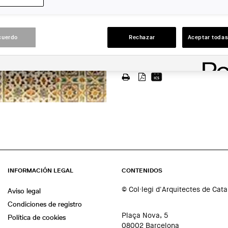
Matter Barcelona
LUGAR:
cuerdo
Rechazar
Aceptar todas
Barcelona
ACCIONES
INFORMACIÓN LEGAL
CONTENIDOS
© Col·legi d'Arquitectes de Cat
Aviso legal
Condiciones de registro
Plaça Nova, 5
Política de cookies
08002 Barcelona