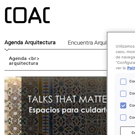
Skip to main content
Agenda Arquitectura
Encuentra Arquitecto
Ú
Utilizamos
caso, most
de navegac
Agenda <br>
arquitectura
"Configura
ver la
Polí
Co
Co
Co
Coo
C