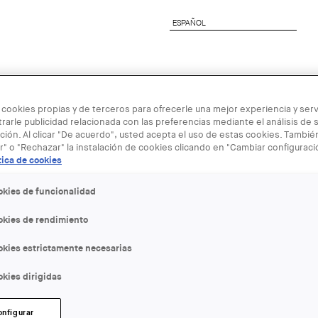
ESPAÑOL
ESPAÑOL
nete al COAC
Servicios a Empresas
Next Genera
 cookies propias y de terceros para ofrecerle una mejor experiencia y servi
rarle publicidad relacionada con las preferencias mediante el análisis de 
ión. Al clicar "De acuerdo", usted acepta el uso de estas cookies. Tambi
r" o "Rechazar" la instalación de cookies clicando en "Cambiar configurac
tica de cookies
20 OCT
okies de funcionalidad
okies de rendimiento
Talks That M
okies estrictamente necesarias
cuidarte
kies dirigidas
ENTIDAD ORGANIZADORA:
onfigurar