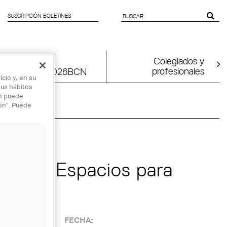
SUSCRIPCIÓN BOLETINES
SEARCH
FORM
Colegiados y
profesionales
tion
UIA2026BCN
cio y, en su
sus hábitos
én puede
ión". Puede
atter: Espacios para
FECHA: