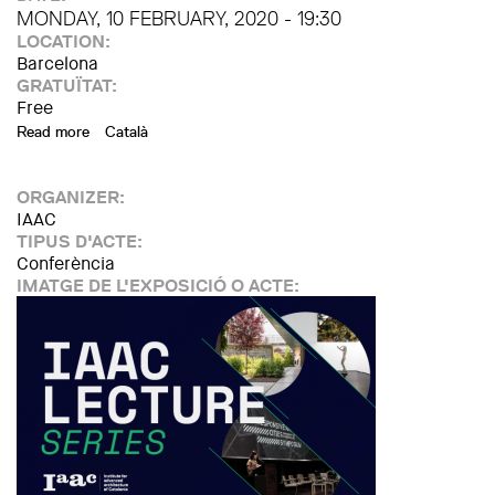
MONDAY, 10 FEBRUARY, 2020 - 19:30
LOCATION:
Barcelona
GRATUÏTAT:
Free
Read more
about Lecture by Winy Maas - MVRDV / The Why Factory
Català
ORGANIZER:
IAAC
TIPUS D'ACTE:
Conferència
IMATGE DE L'EXPOSICIÓ O ACTE: