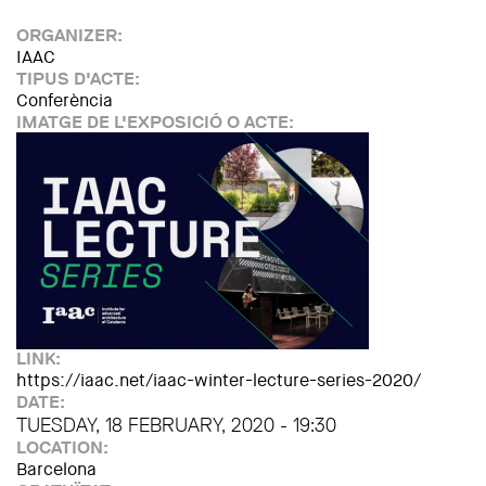
ORGANIZER:
IAAC
TIPUS D'ACTE:
Conferència
IMATGE DE L'EXPOSICIÓ O ACTE:
LINK:
https://iaac.net/iaac-winter-lecture-series-2020/
DATE:
TUESDAY, 18 FEBRUARY, 2020 - 19:30
LOCATION:
Barcelona