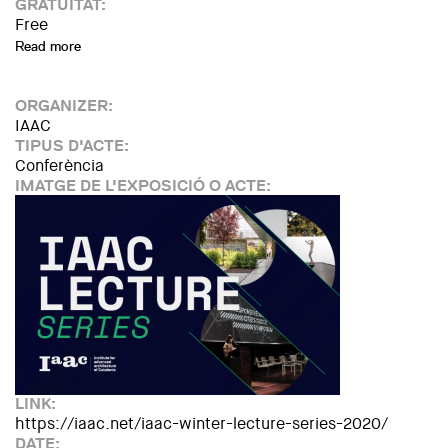
GRATUÏTAT:
Free
Read more
about Conferència de Ron Wakkary - Simon Fraser Universi
ORGANIZER:
IAAC
TIPUS D'ACTE:
Conferència
IMATGE DE L'EXPOSICIÓ O ACTE:
LINK:
https://iaac.net/iaac-winter-lecture-series-2020/
DATE: