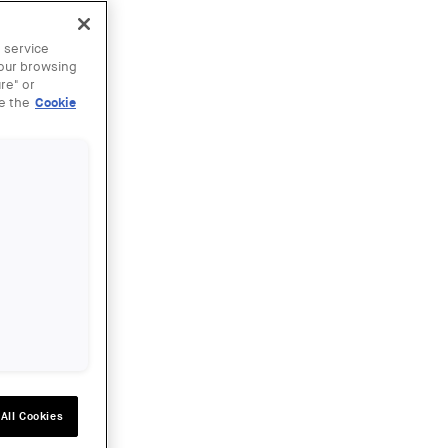
 service
your browsing
re" or
ee the
Cookie
All Cookies