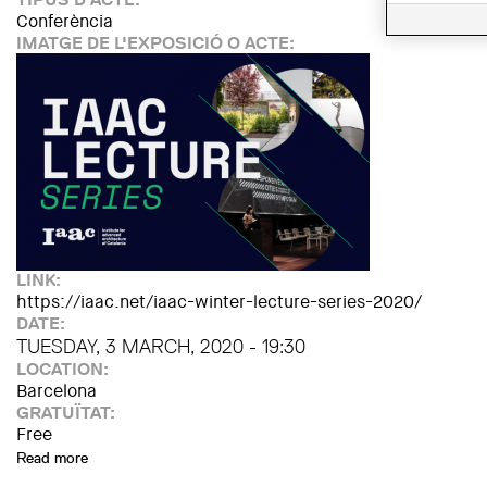
Conferència
IMATGE DE L'EXPOSICIÓ O ACTE:
LINK:
https://iaac.net/iaac-winter-lecture-series-2020/
DATE:
TUESDAY, 3 MARCH, 2020 - 19:30
LOCATION:
Barcelona
GRATUÏTAT:
Free
Read more
about Conferència de Nicolas Bernier - MUTEK Festival