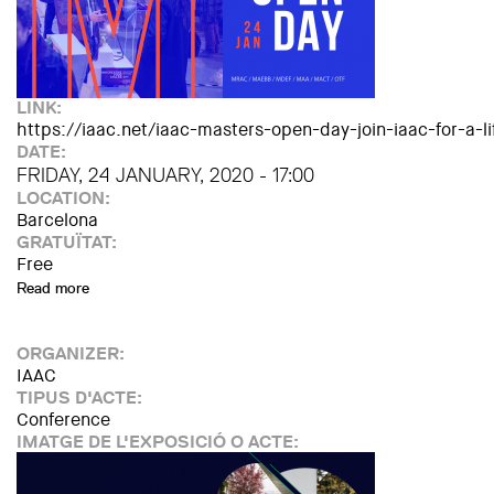
LINK:
https://iaac.net/iaac-masters-open-day-join-iaac-for-a-l
DATE:
FRIDAY, 24 JANUARY, 2020 - 17:00
LOCATION:
Barcelona
GRATUÏTAT:
Free
Read more
about IAAC Masters Open Day
ORGANIZER:
IAAC
TIPUS D'ACTE:
Conference
IMATGE DE L'EXPOSICIÓ O ACTE: