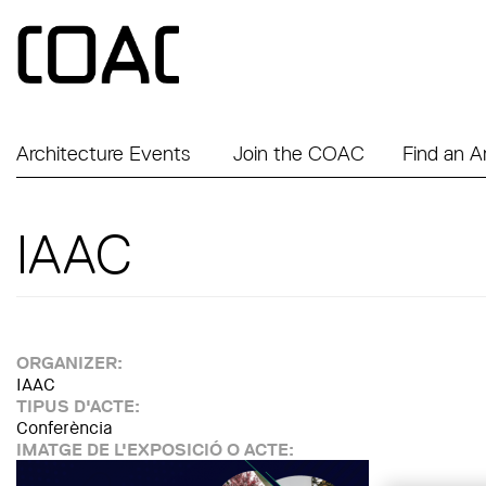
Skip to main content
Architecture Events
Join the COAC
Find an A
IAAC
ORGANIZER:
IAAC
TIPUS D'ACTE:
Conferència
IMATGE DE L'EXPOSICIÓ O ACTE: