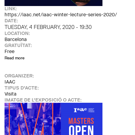
LINK:
https://iaac.net/iaac-winter-lecture-series-2020/
DATE:
TUESDAY, 4 FEBRUARY, 2020 - 19:30
LOCATION:
Barcelona
GRATUÏTAT:
Free
Read more
about Conferència de Fabian Scheurer - Design-to-product
ORGANIZER:
IAAC
TIPUS D'ACTE:
Visita
IMATGE DE L'EXPOSICIÓ O ACTE: