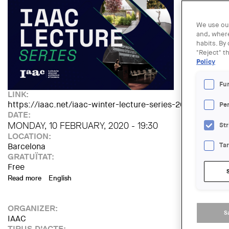
We use our
and, where
habits. By
"Reject" t
Policy
Fu
LINK:
https://iaac.net/iaac-winter-lecture-series-2020/
Pe
DATE:
MONDAY, 10 FEBRUARY, 2020 - 19:30
Str
LOCATION:
Barcelona
Ta
GRATUÏTAT:
Free
Read more
about Conferència de Winy Maas - MVRDV / The Why Fact
English
ORGANIZER:
S
IAAC
TIPUS D'ACTE: