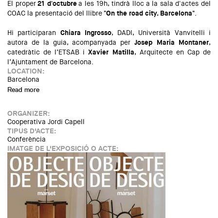
El proper
21 d'octubre
a les 19h, tindrà lloc a la sala d'actes del
COAC la presentació del llibre
"On the road city. Barcelona"
.
Hi participaran
Chiara Ingrosso
, DADI, Università Vanvitelli i
autora de la guia, acompanyada per
Josep Maria Montaner
,
catedràtic de l’ETSAB i
Xavier Matilla
, Arquitecte en Cap de
l’Ajuntament de Barcelona.
LOCATION:
Barcelona
Read more
about Presentació del llibre "On the road city. Barcelona"
ORGANIZER:
Cooperativa Jordi Capell
TIPUS D'ACTE:
Conferència
IMATGE DE L'EXPOSICIÓ O ACTE: