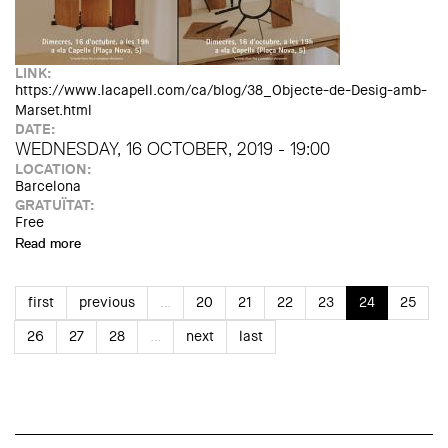
LINK:
https://www.lacapell.com/ca/blog/38_Objecte-de-Desig-amb-
Marset.html
DATE:
WEDNESDAY, 16 OCTOBER, 2019 - 19:00
LOCATION:
Barcelona
GRATUÏTAT:
Free
Read more
about Objecte de Desig: Llum MVV
first
previous
…
20
21
22
23
24
25
26
27
28
…
next
last