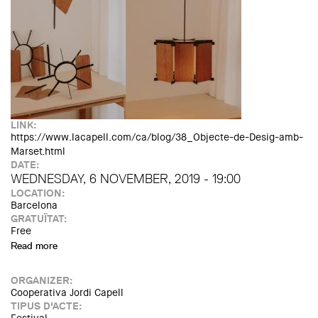
LINK:
https://www.lacapell.com/ca/blog/38_Objecte-de-Desig-amb-
Marset.html
DATE:
WEDNESDAY, 6 NOVEMBER, 2019 - 19:00
LOCATION:
Barcelona
GRATUÏTAT:
Free
Read more
about Objecte de Desig
ORGANIZER:
Cooperativa Jordi Capell
TIPUS D'ACTE: