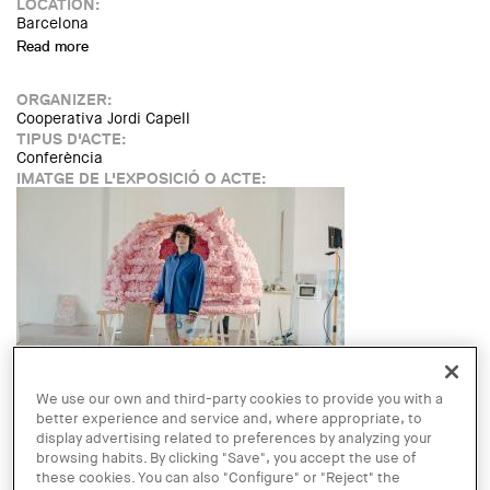
LOCATION:
Barcelona
Read more
about Debat i presentació del llibre dels 25 anys de
Barcelona Regional
ORGANIZER:
Cooperativa Jordi Capell
TIPUS D'ACTE:
Conferència
IMATGE DE L'EXPOSICIÓ O ACTE:
We use our own and third-party cookies to provide you with a
LINK:
better experience and service and, where appropriate, to
https://www.facebook.com/events/427541421469626/
display advertising related to preferences by analyzing your
DATE:
browsing habits. By clicking "Save", you accept the use of
TUESDAY, 26 NOVEMBER, 2019 - 19:00
these cookies. You can also "Configure" or "Reject" the