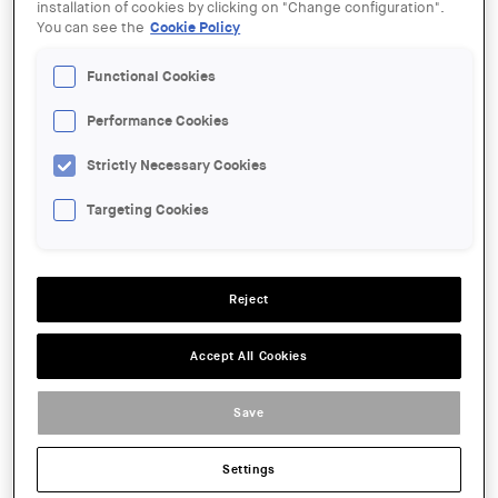
LOCATION:
installation of cookies by clicking on "Change configuration".
Barcelona
You can see the
Cookie Policy
GRATUÏTAT:
Free
Functional Cookies
Read more
about 10 Llibres i 1 Cadira amb Mireia Luzarraga - Takk
Performance Cookies
El proper
20 de novembre
a les 19 h tindrà lloc a la Cooperativa
Strictly Necessary Cookies
d'Arquitectes Jordi Capell la presentació del llibre
"Radiografies. Un striptease en vuit-i-vuit contes", de
Targeting Cookies
Picgualles.
La presentació comptarà amb la intervenció de l'arquitecte
Moisés Gallego
, de la prologuista del llibre,
Gina Leal
i de
Reject
l'autor,
Picgualles
.
L'acte està organitzat per la Cooperativa Jordi Capell i el
Accept All Cookies
Col·legi d'Arquitectes de Catalunya.
LOCATION:
Barcelona
Save
Read more
about Presentació del llibre "Radiografies. Un striptease en
vuit-i-vuit contes"
Settings
ORGANIZER: