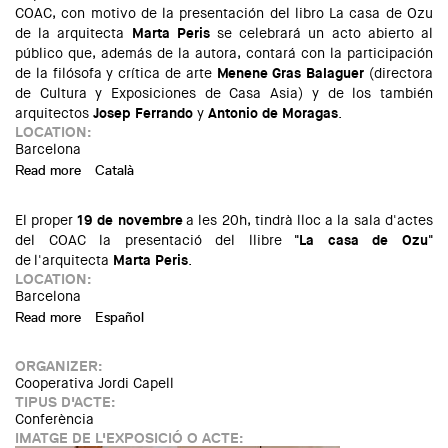
COAC, con motivo de la presentación del libro La casa de Ozu
de la arquitecta
Marta Peris
se celebrará un acto abierto al
público que, además de la autora, contará con la participación
de la filósofa y crítica de arte
Menene Gras Balaguer
(directora
de Cultura y Exposiciones de Casa Asia) y de los también
arquitectos
Josep Ferrando
y
Antonio de Moragas
.
LOCATION:
Barcelona
Read more
about Presentación del libro "La casa de Ozu"
Català
El proper
19 de novembre
a les 20h, tindrà lloc a la sala d'actes
del COAC la presentació del llibre
"La casa de Ozu"
de
l'arquitecta
Marta Peris
.
LOCATION:
Barcelona
Read more
about Presentació del llibre "La casa de Ozu"
Español
ORGANIZER:
Cooperativa Jordi Capell
TIPUS D'ACTE:
Conferència
IMATGE DE L'EXPOSICIÓ O ACTE: