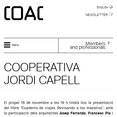
Skip to main content
ENGLISH
ENGLISH
NEWSLETTER
Members
Menú
and professionals
COOPERATIVA
JORDI CAPELL
El proper 16 de novembre a les 19 h tindrà lloc la presentació
del llibre
"
Cuaderno de viajes. Revisando a los maestros"⁣, amb
la participació dels arquitectes
Josep Ferrando
,
Francesc Pla
i