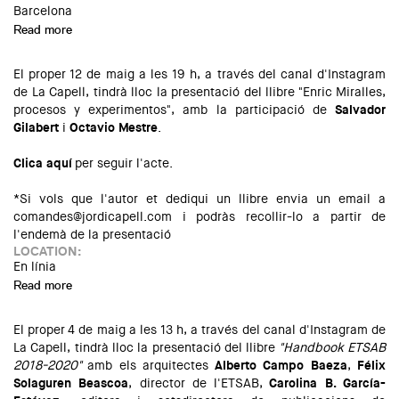
Barcelona
Read more
about Presentació del llibre "Mi casa, tu ciudad. Privacidad
en un mundo compartido"
El proper 12 de maig a les 19 h, a través del canal d'Instagram
de La Capell, tindrà lloc la presentació del llibre "Enric Miralles,
procesos y experimentos"⁣, amb la participació de
Salvador
Gilabert
i
Octavio Mestre
.
Clica aquí
per seguir l'acte.
*Si vols que l'autor et dediqui un llibre envia un email a
comandes@jordicapell.com
i podràs recollir-lo a partir de
l'endemà de la presentació
LOCATION:
En línia
Read more
about Presentació del llibre "Enric Miralles, procesos y
experimentos"
El proper 4 de maig a les 13 h, a través del canal d'Instagram de
La Capell, tindrà lloc la presentació del llibre
"Handbook ETSAB
2018-2020"
amb els arquitectes
Alberto Campo Baeza
,
Félix
Solaguren Beascoa
, director de l'ETSAB,
Carolina B. García-