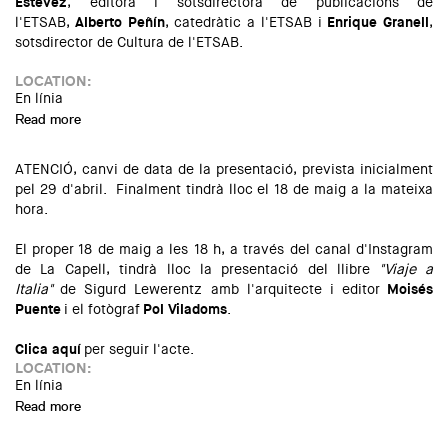
Estévez
, editora i sotsdirectora de publicacions de
l'ETSAB,
Alberto Peñín
, catedràtic a l'ETSAB i
Enrique Granell
,
sotsdirector de Cultura de l'ETSAB.
LOCATION:
En línia
Read more
about Presentació del llibre "Handbook ETSAB 2018-2020"
ATENCIÓ, canvi de data de la presentació, prevista inicialment
pel 29 d'abril. Finalment tindrà lloc el 18 de maig a la mateixa
hora.
El proper 18 de maig a les 18 h, a través del canal d'Instagram
de La Capell, tindrà lloc la presentació del llibre
"Viaje a
Italia"
de Sigurd Lewerentz amb l'arquitecte i editor
Moisés
Puente
i el fotògraf
Pol Viladoms
.
Clica aquí
per seguir l'acte.
LOCATION:
En línia
Read more
about Presentació del llibre "Viaje a Italia"