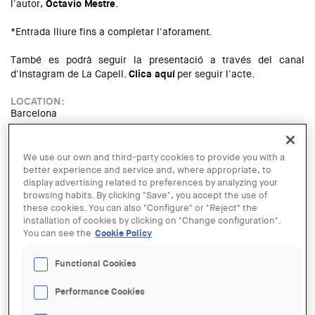
l'autor,
Octavio Mestre
.
*Entrada lliure fins a completar l'aforament.
També es podrà seguir la presentació a través del canal
d'Instagram de La Capell.
Clica aquí
per seguir l'acte.
LOCATION:
Barcelona
Read more
about presentació del llibre "Cuaderno de viajes. Revisando
a los maestros"
We use our own and third-party cookies to provide you with a
El pròxim 14 de juliol a les 19h,
Antonio Bustamante
, arquitecte,
better experience and service and, where appropriate, to
ergònom i posturòleg, i
Albert Gassull
, director de serveis de
display advertising related to preferences by analyzing your
l'Espai públic de l'AMB, conversaran a la Capell sobre:
browsing habits. By clicking "Save", you accept the use of
"Ergonomia i espai públic".
these cookies. You can also "Configure" or "Reject" the
installation of cookies by clicking on "Change configuration".
*Entrada lliure fins a completar l'aforament.
You can see the
Cookie Policy
LOCATION:
Barcelona
Functional Cookies
Read more
about Presentació Ergonomia i espai públic
Performance Cookies
El proper 22 de juny a les 19 h tindrà lloc la presentació del