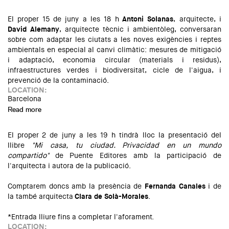
El proper 15 de juny a les 18 h
Antoni Solanas
, arquitecte, i
David Alemany
, arquitecte tècnic i ambientòleg, conversaran
sobre com adaptar les ciutats a les noves exigències i reptes
ambientals en especial al canvi climàtic: mesures de mitigació
i adaptació, economia circular (materials i residus),
infraestructures verdes i biodiversitat, cicle de l'aigua, i
prevenció de la contaminació.
LOCATION:
Barcelona
Read more
about Presentació "Green Drinks - CIUTATS
SOSTENIBLES"
El proper 2 de juny a les 19 h tindrà lloc la presentació del
llibre
"Mi casa, tu ciudad. Privacidad en un mundo
compartido"
de Puente Editores amb la participació de
l'arquitecta i autora de la publicació.
Comptarem doncs amb la presència de
Fernanda Canales
i de
la també arquitecta
Clara de Solà-Morales
.
*Entrada lliure fins a completar l'aforament.
LOCATION: