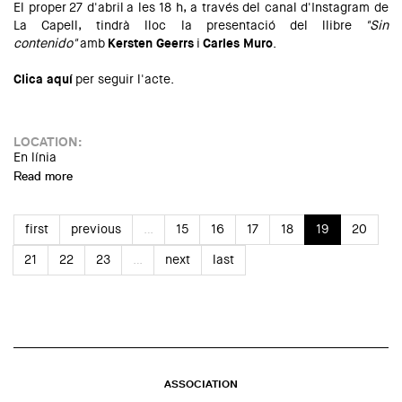
El proper 27 d'abril a les 18 h, a través del canal d'Instagram de
La Capell, tindrà lloc la presentació del llibre
"Sin
contenido"
amb
Kersten Geerrs
i
Carles Muro
.
Clica aquí
per seguir l'acte.
LOCATION:
En línia
Read more
about Presentació del llibre "Sin contenido"
first
previous
…
15
16
17
18
19
20
21
22
23
…
next
last
ASSOCIATION