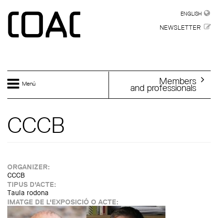
Skip to main content
ENGLISH
ENGLISH
NEWSLETTER
Members
Menú
and professionals
CCCB
ORGANIZER:
CCCB
TIPUS D'ACTE:
Taula rodona
IMATGE DE L'EXPOSICIÓ O ACTE: