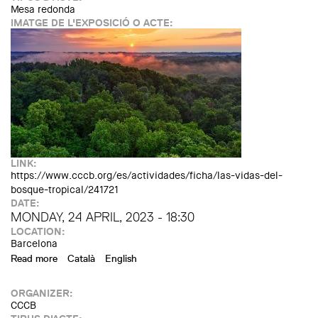
Mesa redonda
IMATGE DE L'EXPOSICIÓ O ACTE:
LINK:
https://www.cccb.org/es/actividades/ficha/las-vidas-del-
bosque-tropical/241721
DATE:
MONDAY, 24 APRIL, 2023 - 18:30
LOCATION:
Barcelona
Read more
about BOSQUES TROPICALES. Las vidas del bosque
Català
English
tropical. Jean Wyllys, Raki Ap, Shailini Vora y Xavier
Aldekoa
ORGANIZER:
CCCB