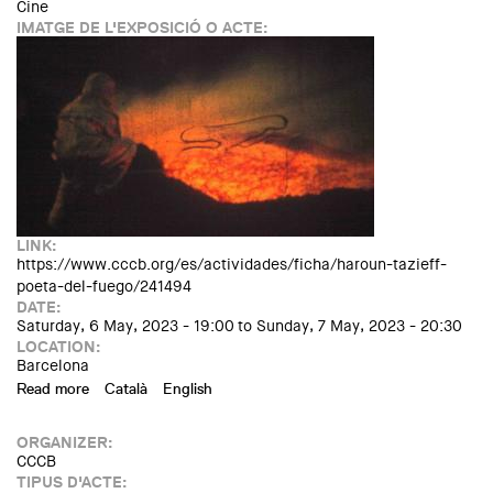
Cine
IMATGE DE L'EXPOSICIÓ O ACTE:
LINK:
https://www.cccb.org/es/actividades/ficha/haroun-tazieff-
poeta-del-fuego/241494
DATE:
Saturday, 6 May, 2023 - 19:00
to
Sunday, 7 May, 2023 - 20:30
LOCATION:
Barcelona
Read more
about XCÈNTRIC 2023. Haroun Tazieff, poeta del fuego.
Català
English
Proyección y performance de clausura de la temporada
ORGANIZER:
CCCB
TIPUS D'ACTE: