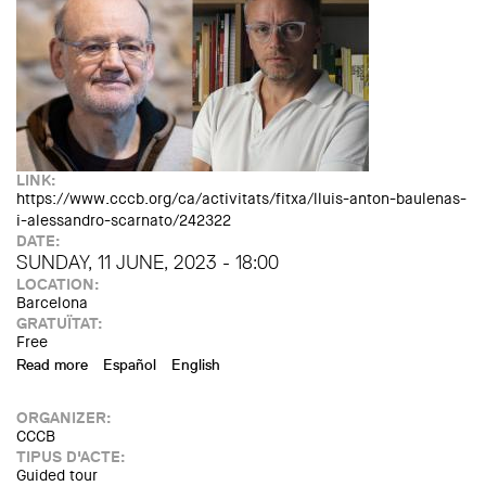
LINK:
https://www.cccb.org/ca/activitats/fitxa/lluis-anton-baulenas-
i-alessandro-scarnato/242322
DATE:
SUNDAY, 11 JUNE, 2023 - 18:00
LOCATION:
Barcelona
GRATUÏTAT:
Free
Read more
about Diumenge al Pati: Lluís-Anton Baulenas i Alessandro
Español
English
Scarnat. Barcelona, posa’t lletja!
ORGANIZER:
CCCB
TIPUS D'ACTE:
Guided tour