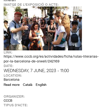
Itinerari
IMATGE DE L'EXPOSICIÓ O ACTE:
LINK:
https://www.cccb.org/es/actividades/ficha/rutas-literarias-
por-la-barcelona-de-orwell/242169
DATE:
WEDNESDAY, 7 JUNE, 2023 - 11:00
LOCATION:
Barcelona
Read more
about DÍA ORWELL Rutas literarias por la Barcelona de
Català
English
Orwell
ORGANIZER:
CCCB
TIPUS D'ACTE: