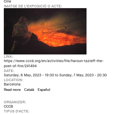
Cine
IMATGE DE L'EXPOSICIÓ O ACTE:
LINK:
https://www.cccb.org/en/activities/file/haroun-tazieff-the-
poet-of-fire/241494
DATE:
Saturday, 6 May, 2023 - 19:00
to
Sunday, 7 May, 2023 - 20:30
LOCATION:
Barcelona
Read more
about XCÈNTRIC 2023. Haroun Tazieff, the poet of fire.
Català
Español
Screening and performance as season closing
ORGANIZER:
CCCB
TIPUS D'ACTE: