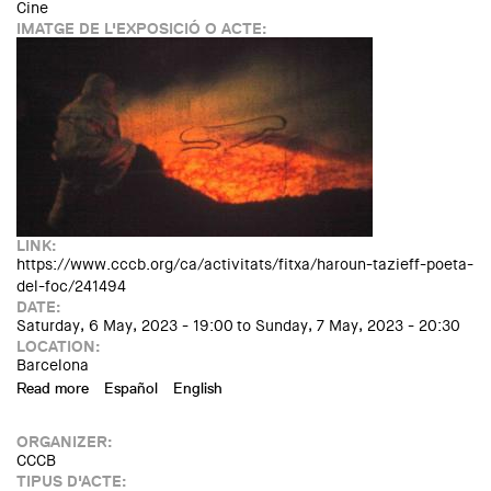
Cine
IMATGE DE L'EXPOSICIÓ O ACTE:
LINK:
https://www.cccb.org/ca/activitats/fitxa/haroun-tazieff-poeta-
del-foc/241494
DATE:
Saturday, 6 May, 2023 - 19:00
to
Sunday, 7 May, 2023 - 20:30
LOCATION:
Barcelona
Read more
about XCÈNTRIC 2023. Haroun Tazieff, poeta del foc.
Español
English
Projecció i performance de clausura de la temporada
ORGANIZER:
CCCB
TIPUS D'ACTE: