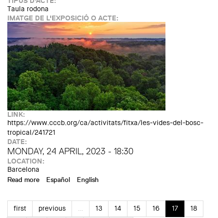
TIPUS D'ACTE:
Taula rodona
IMATGE DE L'EXPOSICIÓ O ACTE:
LINK:
https://www.cccb.org/ca/activitats/fitxa/les-vides-del-bosc-
tropical/241721
DATE:
MONDAY, 24 APRIL, 2023 - 18:30
LOCATION:
Barcelona
Read more
about BOSCOS TROPICALS. Les vides del bosc tropical.
Español
English
Jean Wyllys, Raki Ap, Shailini Vora i Xavier Aldekoa
first
previous
…
13
14
15
16
17
18