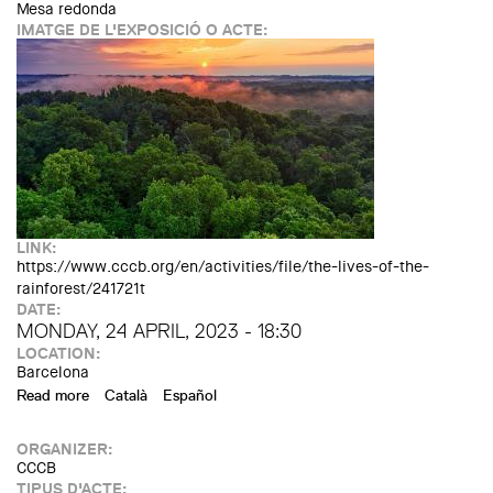
Mesa redonda
IMATGE DE L'EXPOSICIÓ O ACTE:
LINK:
https://www.cccb.org/en/activities/file/the-lives-of-the-
rainforest/241721t
DATE:
MONDAY, 24 APRIL, 2023 - 18:30
LOCATION:
Barcelona
Read more
about TROPICAL RAINFORESTS. The lives of the
Català
Español
rainforest. Jean Wyllys, Raki Ap, Shailini Vora, and Xavier
Aldekoa
ORGANIZER:
CCCB
TIPUS D'ACTE: