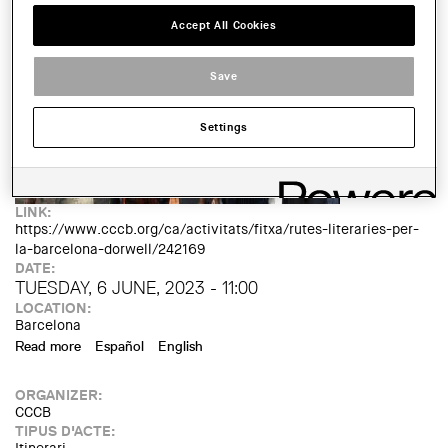
IMATGE DE L'EXPOSICIÓ O ACTE:
Accept All Cookies
Save
Settings
LINK:
https://www.cccb.org/ca/activitats/fitxa/rutes-literaries-per-
la-barcelona-dorwell/242169
DATE:
TUESDAY, 6 JUNE, 2023 - 11:00
LOCATION:
Barcelona
Read more
about DIA ORWELL. Rutes literàries per la Barcelona
Español
English
d’Orwell
ORGANIZER:
CCCB
TIPUS D'ACTE: