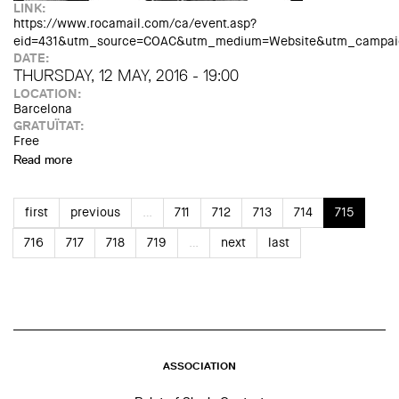
LINK:
https://www.rocamail.com/ca/event.asp?
eid=431&utm_source=COAC&utm_medium=Website&utm_campaig
DATE:
THURSDAY, 12 MAY, 2016 - 19:00
LOCATION:
Barcelona
GRATUÏTAT:
Free
Read more
about Encreuaments Crítics: La crítica com a eina de
pensament. Daniel Giralt-Miracle i Miguel Ángel Alonso del
Val
first
previous
…
711
712
713
714
715
716
717
718
719
…
next
last
ASSOCIATION