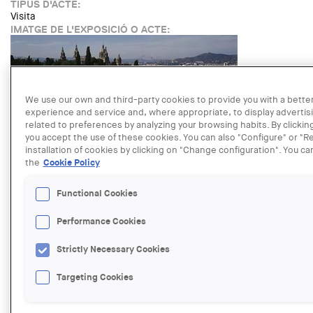
TIPUS D'ACTE:
Visita
IMATGE DE L'EXPOSICIÓ O ACTE:
We use our own and third-party cookies to provide you with a bette
experience and service and, where appropriate, to display advertis
related to preferences by analyzing your browsing habits. By clickin
you accept the use of these cookies. You can also "Configure" or "Re
installation of cookies by clicking on "Change configuration". You ca
the
Cookie Policy
NOM AUTOR:
Fundació Joan Miró
Functional Cookies
LINK:
http://elglobusvermell.org/serveis/edu/la-fundacio-joan-miro-
Performance Cookies
arquitectura-art-i-paisatge/
DATE:
Strictly Necessary Cookies
SUNDAY, 5 JUNE, 2016 - 11:00
LOCATION:
Targeting Cookies
Barcelona
Read more
about Visit "The Joan Miró Foundation. Architecture, art