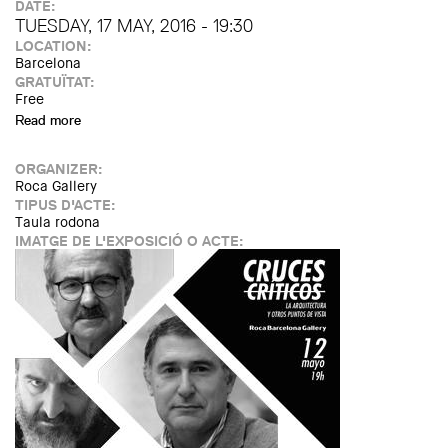
DATE:
TUESDAY, 17 MAY, 2016 - 19:30
LOCATION:
Barcelona
GRATUÏTAT:
Free
Read more
about Lecture by Winy Maas - MVRDV / The Why Factory
ORGANIZER:
Roca Gallery
TIPUS D'ACTE:
Taula rodona
IMATGE DE L'EXPOSICIÓ O ACTE: