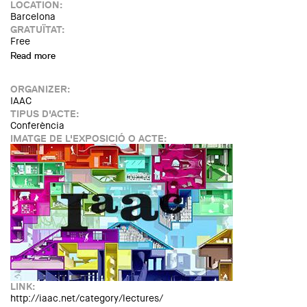
LOCATION:
Barcelona
GRATUÏTAT:
Free
Read more
about Lliurament dels Premis Palmarés Architecture
Aluminium Technal 2015
ORGANIZER:
IAAC
TIPUS D'ACTE:
Conferència
IMATGE DE L'EXPOSICIÓ O ACTE:
LINK:
http://iaac.net/category/lectures/