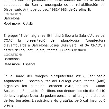
colaborador de Sert y encargado de la rehabilitación del
Dispensario Antituberculoso, 1982-1983; de
Carolina B.
LOCATION:
Barcelona
Read more
about Presentación del plano-guia "Arquitectura
Català
d'avantguarda a Barcelona. Josep Lluís Sert i el GATCPAC"
El proper 13 de maig a les 19 h tindrà lloc a la Sala d'Actes del
COAC la presentació del plànol-guia "Arquitectura
d'avantguarda a Barcelona. Josep Lluís Sert i el GATCPAC", a
càrrec del col·lectiu d'arquitectes El Globus Vermell.
LOCATION:
Barcelona
Read more
about Presentació del plànol-guia "Arquitectura
Español
d'avantguarda a Barcelona. Josep Lluís Sert i el GATCPAC"
En el marc del Congrés d'Arquitectura 2016, l'agrupació
Arquitectura i Sostenibilitat del Col·legi d'Arquitectes (AuS)
organitza les primeres Jornades d’Arquitectura i Ciutat
Sostenible, Saludable i Resilient, que tindran lloc els dies 9 i 10
de juny a plaça Nova. Ja podem consultar el programa d'actes
de les Jornades. L'assistència és gratuïta, però cal inscripció
prèvia.