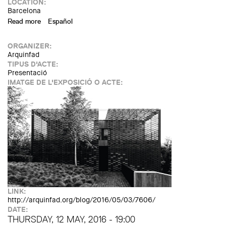
LOCATION:
Barcelona
Read more
about I Jornades d’Arquitectura i Ciutat Sostenible,
Español
Saludable i Resilient
ORGANIZER:
Arquinfad
TIPUS D'ACTE:
Presentació
IMATGE DE L'EXPOSICIÓ O ACTE:
LINK:
http://arquinfad.org/blog/2016/05/03/7606/
DATE:
THURSDAY, 12 MAY, 2016 - 19:00