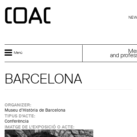
Skip to main content
ENGLISH
NEW
Me
Menú
and profess
BARCELONA
ORGANIZER:
Museu d’Història de Barcelona
TIPUS D'ACTE:
Conferència
IMATGE DE L'EXPOSICIÓ O ACTE: