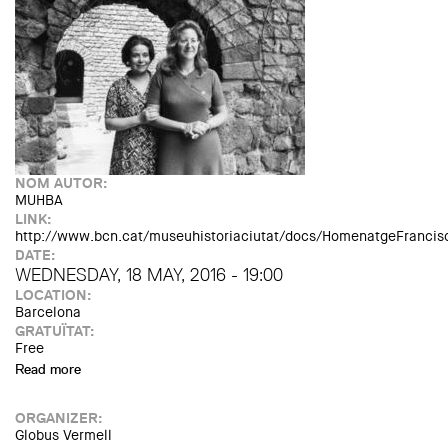
NOM AUTOR:
MUHBA
LINK:
http://www.bcn.cat/museuhistoriaciutat/docs/HomenatgeFrancisc
DATE:
WEDNESDAY, 18 MAY, 2016 - 19:00
LOCATION:
Barcelona
GRATUÏTAT:
Free
Read more
about Homenatge a Francisca Pallarés
ORGANIZER:
Globus Vermell