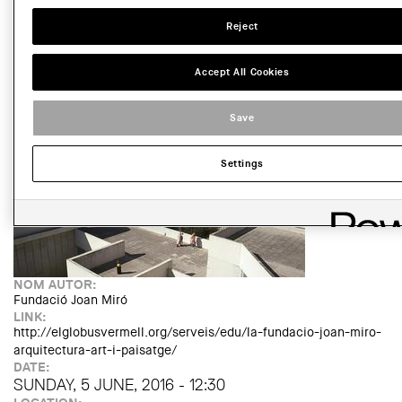
and landscape"
ORGANIZER:
Reject
Globus Vermell
TIPUS D'ACTE:
Visita
Accept All Cookies
IMATGE DE L'EXPOSICIÓ O ACTE:
Save
Settings
NOM AUTOR:
Fundació Joan Miró
LINK:
http://elglobusvermell.org/serveis/edu/la-fundacio-joan-miro-
arquitectura-art-i-paisatge/
DATE:
SUNDAY, 5 JUNE, 2016 - 12:30