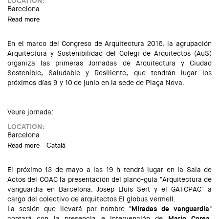
LOCATION:
Barcelona
Read more
about Visita "La Fundació Joan Miró. Arquitectura, art i
paisatge"
En el marco del Congreso de Arquitectura 2016, la agrupación
Arquitectura y Sostenibilidad del Colegi de Arquitectos (AuS)
organiza las primeras Jornadas de Arquitectura y Ciudad
Sostenible, Saludable y Resiliente, que tendrán lugar los
próximos días 9 y 10 de junio en la sede de Plaça Nova.
Veure jornada:
LOCATION:
Barcelona
Read more
about I Jornadas de Arquitectura y Ciudad Sostenible,
Català
Saludable y Resiliente
El próximo 13 de mayo a las 19 h tendrá lugar en la Sala de
Actos del COAC la presentación del plano-guía "Arquitectura de
vanguardia en Barcelona. Josep Lluís Sert y el GATCPAC" a
cargo del colectivo de arquitectos El globus vermell.
La sesión que llevará por nombre
"Miradas de vanguardia"
contará con la presencia e intervención de
Mario Corea
,