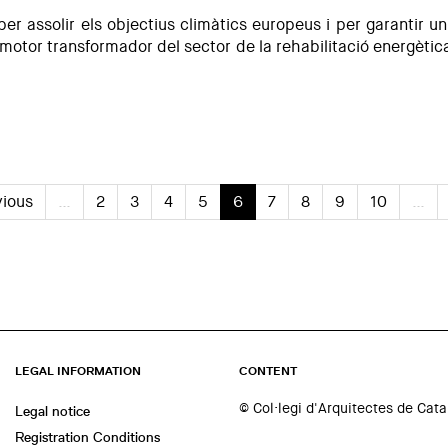
er assolir els objectius climàtics europeus i per garantir u
 motor transformador del sector de la rehabilitació energètica
vious
…
2
3
4
5
6
7
8
9
10
…
LEGAL INFORMATION
CONTENT
© Col·legi d'Arquitectes de Cat
Legal notice
Registration Conditions