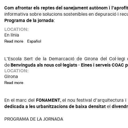
Com afrontar els reptes del sanejament autònom i l’aprof
informativa sobre solucions sostenibles en depuració i rec
Programa de la jornada
:
LOCATION:
En línia
Read more
about JORNADA TÈCNICA | Gestió sostenible de les aigües re
Español
L’Escola Sert de la Demarcació de Girona del Col·leg
de
Benvinguda als nous col·legiats
-
Eines i serveis COAC pe
LOCATION:
Girona
Read more
about Benvinguda als nous col·legiats 2025 - Eines i serveis
En el marc del
FONAMENT
, el nou festival d’arquitectura
dedicada a les urbanitzacions de baixa densitat
el
divendr
PROGRAMA DE LA JORNADA