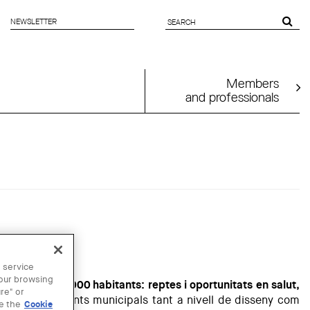
NEWSLETTER
SEARCH
FORM
Members
and professionals
 service
your browsing
Vic més de 50.000 habitants: reptes i oportunitats en salut,
re" or
 dels equipaments municipals tant a nivell de disseny com
ee the
Cookie