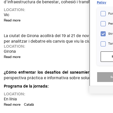
d’infraestructura de benestar, cohesió i transformació ur
Policy
LOCATION:
Fu
Vic
Read more
about Jornada Habitatge a Vic: Reptes i oportunitats en un
Pe
Str
La ciutat de Girona acollirà del 19 al 21 de novembre les 
per analitzar i debatre els canvis que viu la ciutat, així 
Ta
LOCATION:
Girona
Read more
about Jornades "II Repensem Girona. La ciutat en transició"
¿Cómo enfrentar los desafíos del saneamiento indepen
S
perspectiva práctica e informativa sobre soluciones soste
Programa de la jornada:
LOCATION:
En línia
Read more
about JORNADA TÉCNICA | Gestión sostenible de las aguas r
Català