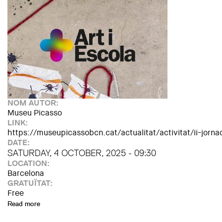
NOM AUTOR:
Museu Picasso
LINK:
https://museupicassobcn.cat/actualitat/activitat/ii-jorna
DATE:
SATURDAY, 4 OCTOBER, 2025 - 09:30
LOCATION:
Barcelona
GRATUÏTAT:
Free
Read more
about II Jornada Art i Escola