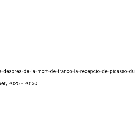
ys-despres-de-la-mort-de-franco-la-recepcio-de-picasso-du
er, 2025 - 20:30
cepció de Picasso durant el franquisme