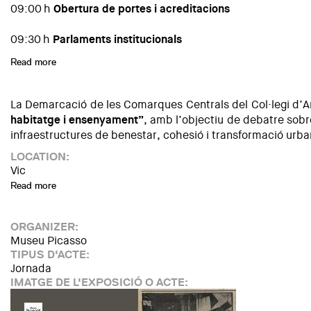
09:00 h
Obertura de portes i acreditacions
09:30 h
Parlaments institucionals
Read more
about Jornada professional sobre les urbanitzacions de baix
La Demarcació de les Comarques Centrals del Col·legi d’Ar
habitatge i ensenyament”
, amb l’objectiu de debatre sobr
infraestructures de benestar, cohesió i transformació urba
LOCATION:
Vic
Read more
about La ciutat de Vic més de 50.000 habitants: reptes i opo
ORGANIZER:
Museu Picasso
TIPUS D'ACTE:
Jornada
IMATGE DE L'EXPOSICIÓ O ACTE: