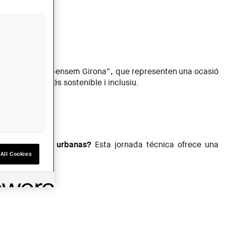
ció urbana
“Repensem Girona”
, que representen una ocasió
p a un futur més sostenible i inclusiu.
acceso a redes urbanas?
Esta jornada técnica ofrece una
All Cookies