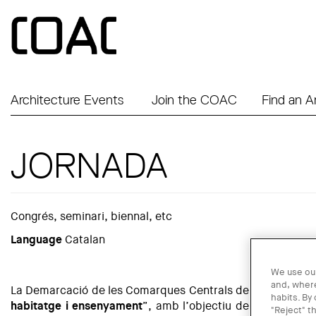
Skip to main content
Architecture Events
Join the COAC
Find an A
JORNADA
Congrés, seminari, biennal, etc
Language
Catalan
We use our
and, where
La Demarcació de les Comarques Centrals del Col·legi d’Ar
habits. By
habitatge i ensenyament
”, amb l’objectiu de debatre sob
"Reject" t