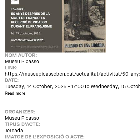
NOM AUTOR:
Museu Picasso
LINK:
https://museupicassobcn.cat/actualitat/activitat/50-an
DATE:
Tuesday, 14 October, 2025 - 17:00
to
Wednesday, 15 Octob
Read more
about Congrés: 50 anys després de la mort de Franco: la re
ORGANIZER:
Museu Picasso
TIPUS D'ACTE:
Jornada
IMATGE DE L'EXPOSICIÓ O ACTE: