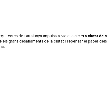
a densitat
quitectes de Catalunya impulsa a Vic el cicle
“La ciutat de 
e els grans desafiaments de la ciutat i repensar el paper de
na.
rtunitats en salut, habitatge i ensenyament