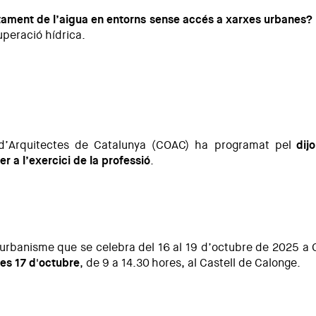
itament de l’aigua en entorns sense accés a xarxes urbanes?
uperació hídrica.
siduals i pluvials.
i d’Arquitectes de Catalunya (COAC) ha programat pel
dij
r a l’exercici de la professió
.
 COAC per a l'exercici de la professió
 i urbanisme que se celebra del 16 al 19 d’octubre de 2025 a
es 17 d'octubre
, de 9 a 14.30 hores, al Castell de Calonge.