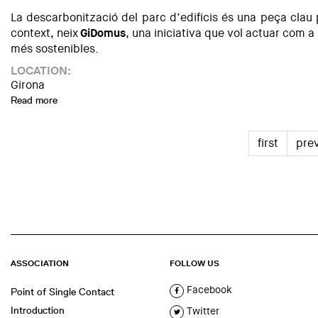
La descarbonització del parc d’edificis és una peça clau p
context, neix
GiDomus
, una iniciativa que vol actuar com a
més sostenibles.
LOCATION:
Girona
Read more
about Presentació del projecte GiDomus
first
pre
ASSOCIATION
FOLLOW US
Facebook
Point of Single Contact
Introduction
Twitter