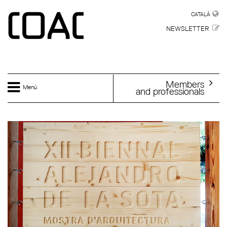
Skip to main content
CATALÀ
CATALÀ
NEWSLETTER
Members
Menú
and professionals