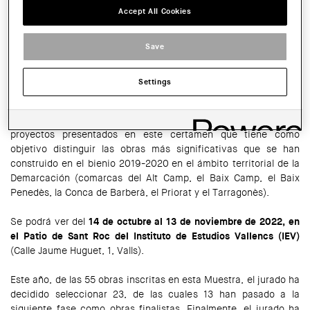
Accept All Cookies
HORARI:
De lunes a viernes de 10 a 13h y de 16 a 19h.
Save
SHARE THIS
WhatsApp
Facebook
Twitter
LinkedIn
Share
Settings
La exposición de la
XII BIENNAL ALEJANDRO DE LA SOTA -
MUESTRA DE ARQUITECTURA DE TARRAGONA
muestra los
proyectos presentados en este certamen que tiene como
objetivo distinguir las obras más significativas que se han
construido en el bienio 2019-2020 en el ámbito territorial de la
Demarcación (comarcas del Alt Camp, el Baix Camp, el Baix
Penedès, la Conca de Barberà, el Priorat y el Tarragonès).
Se podrá ver del
14 de octubre al 13 de noviembre de 2022, en
el Patio de Sant Roc del Instituto de Estudios Vallencs (IEV)
(Calle Jaume Huguet, 1, Valls).
Este año, de las 55 obras inscritas en esta Muestra, el jurado ha
decidido seleccionar 23, de las cuales 13 han pasado a la
siguiente fase como obras finalistas. Finalmente, el jurado ha