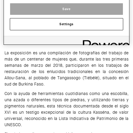
De lunes a viernes de 09:00h a 14:00h
Save
SHARE THIS
WhatsApp
Facebook
Twitter
LinkedIn
Share
Settings
A partir del día
12 de Abril y hasta el 1 de junio
, podréis visitar
la exposición “PER DURAR
” en el vestíbulo de la Demarcación
de Lleida del COAC.
La exposición es una compilación de fotografías del trabajo de
más de un centenar de mujeres que, durante las tres primeras
semanas de marzo del 2018, participaron en los trabajos de
restauración de los enlucidos tradicionales en la concesión
Allou-Sana, al poblado de Tangassogo (Tiébélé), situado en el
sud de Burkina Faso.
Con la ayuda de herramientas cuotidianas como una escobilla,
una azada o diferentes tipos de piedras, y utilizando tierras y
pigmentos naturales, esta técnica documentada desde el siglo
XVI es un testigo excepcional de la cultura Kasséna, de valor
universal, reconocido en la Lista Indicativa de Patrimonio de la
UNESCO.