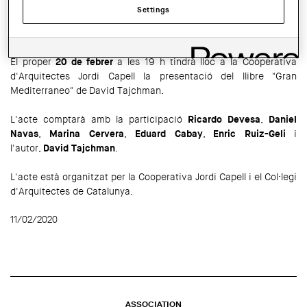
Settings
SHARE THIS
WhatsApp
Facebook
Twitter
LinkedIn
Share
El proper
20 de febrer
a les 19 h tindrà lloc a la Cooperativa
d'Arquitectes Jordi Capell la presentació del llibre "Gran
Mediterraneo" de David Tajchman.
L'acte comptarà amb la participació
Ricardo Devesa
,
Daniel
Navas
,
Marina Cervera
,
Eduard Cabay
,
Enric Ruiz-Geli
i
l'autor,
David Tajchman
.
L'acte està organitzat per la Cooperativa Jordi Capell i el Col·legi
d'Arquitectes de Catalunya.
11/02/2020
ASSOCIATION