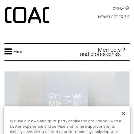
Skip to main content
CATALÀ
CATALÀ
NEWSLETTER
Members
Menú
and professionals
We use our own and third-party cookies to provide you with a
better experience and service and, where appropriate, to
display advertising related to preferences by analyzing your