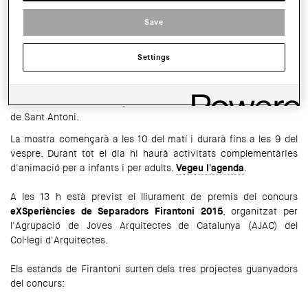
Aquest dissabte dia 13 de juny se celebrarà la tercera edició del
Save
Firantoni, la mostra de comerç i serveis del barri de Sant
Antoni.
Settings
En aquesta fira hi haurà estands de diferents establiments
associats a Sant Antoni Comerç: botigues dels carrers, parades
del Mercat d'Alimentació, dels Encants i del Dominical del Llibre
de Sant Antoni.
La mostra començarà a les 10 del matí i durarà fins a les 9 del
vespre. Durant tot el dia hi haurà activitats complementàries
d'animació per a infants i per adults.
Vegeu l'agenda
.
A les 13 h està previst el lliurament de premis del concurs
eXSperiències de Separadors Firantoni 2015
, organitzat per
l'Agrupació de Joves Arquitectes de Catalunya (AJAC) del
Col·legi d'Arquitectes.
Els estands de Firantoni surten dels tres projectes guanyadors
del concurs: