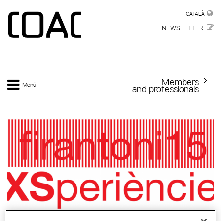
Skip to main content
CATALÀ
CATALÀ
NEWSLETTER
Members
Menú
and professionals