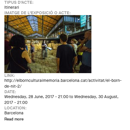
TIPUS D'ACTE:
Itinerari
IMATGE DE L'EXPOSICIÓ O ACTE:
LINK:
http://elbornculturaimemoria.barcelona.cat/activitat/el-born-
de-nit-2/
DATE:
Wednesday, 28 June, 2017 - 21:00
to
Wednesday, 30 August,
2017 - 21:00
LOCATION:
Barcelona
Read more
about El Born de nit. Visita guiada nocturna cada dimecres i
dijous