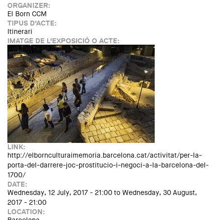
ORGANIZER:
El Born CCM
TIPUS D'ACTE:
Itinerari
IMATGE DE L'EXPOSICIÓ O ACTE:
LINK:
http://elbornculturaimemoria.barcelona.cat/activitat/per-la-
porta-del-darrere-joc-prostitucio-i-negoci-a-la-barcelona-del-
1700/
DATE:
Wednesday, 12 July, 2017 - 21:00
to
Wednesday, 30 August,
2017 - 21:00
LOCATION: