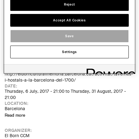
IMATGE DE L'EXPOSICIÓ O ACTE:
Reject
Accept All Cookies
Save
Settings
LINK:
http://elbornculturaimemoria.barcelona.cat/activitat/tavernes-
i-hostals-a-la-barcelona-del-1700/
DATE:
Thursday, 6 July, 2017 - 21:00
to
Thursday, 31 August, 2017 -
21:00
LOCATION:
Barcelona
Read more
about Visita guiada nocturna: Tavernes i hostals a la
Barcelona del 1700
ORGANIZER:
El Born CCM