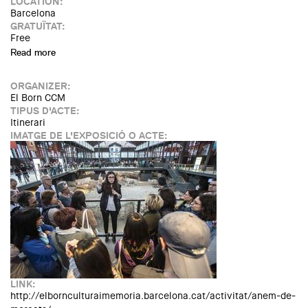
LOCATION:
Barcelona
GRATUÏTAT:
Free
Read more
about Segona intervenció arqueològica al jaciment d'El
Born CCM
ORGANIZER:
El Born CCM
TIPUS D'ACTE:
Itinerari
IMATGE DE L'EXPOSICIÓ O ACTE:
LINK:
http://elbornculturaimemoria.barcelona.cat/activitat/anem-de-