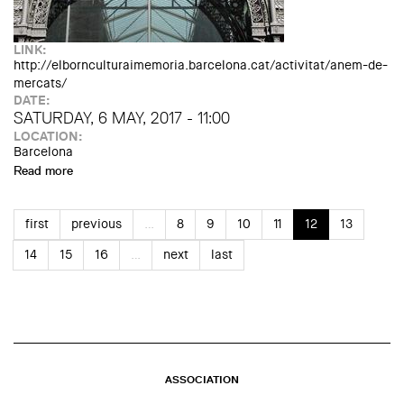
LINK:
http://elbornculturaimemoria.barcelona.cat/activitat/anem-de-
mercats/
DATE:
SATURDAY, 6 MAY, 2017 - 11:00
LOCATION:
Barcelona
Read more
about Anem de mercats! Visita a l’exposició temporal i
itinerari urbà
first
previous
…
8
9
10
11
12
13
14
15
16
…
next
last
ASSOCIATION