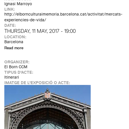
Ignasi Marroyo
LINK:
http://elbornculturaimemoria.barcelona.cat/activitat/mercats-
experiencies-de-vida/
DATE:
THURSDAY, 11 MAY, 2017 - 19:00
LOCATION:
Barcelona
Read more
about Taula rodona: Mercats, experiències de vida
ORGANIZER:
El Born CCM
TIPUS D'ACTE:
Itinerari
IMATGE DE L'EXPOSICIÓ O ACTE: