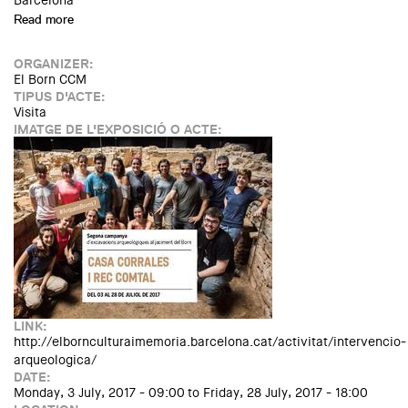
Barcelona
Read more
about Visita nocturna: Per la porta del darrere: joc,
prostitució i negoci a la Barcelona del 1700
ORGANIZER:
El Born CCM
TIPUS D'ACTE:
Visita
IMATGE DE L'EXPOSICIÓ O ACTE:
LINK:
http://elbornculturaimemoria.barcelona.cat/activitat/intervencio-
arqueologica/
DATE:
Monday, 3 July, 2017 - 09:00
to
Friday, 28 July, 2017 - 18:00