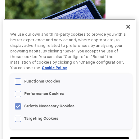
We use our own and third-party cookies to provide you with a
better experience and service and, where appropriate, to
display advertising related to preferences by analyzing your
browsing habits. By clicking "Save", you accept the use of
these cookies. You can also "Configure" or "Reject" the
installation of cookies by clicking on "Change configuration".
LINK:
http://elbornculturaimemoria.barcelona.cat/activitat/la-ribera-
You can see the
Cookie Policy
1700-visita-geolocalitzada/
DATE:
Functional Cookies
Friday, 7 July, 2017 - 20:00
to
Friday, 25 August, 2017 - 20:00
LOCATION:
Performance Cookies
Barcelona
Read more
about La Ribera 1700. Visita geolocalitzada
Strictly Necessary Cookies
ORGANIZER:
Targeting Cookies
El Born CCM
TIPUS D'ACTE:
Itinerari