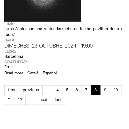
LINK:
https://miesbcn.com/calendar/debates-in-the-pavilion-dentro-
fuori/
DATA:
DIMECRES, 23 OCTUBRE, 2024 - 19:00
LLOC:
Barcelona
GRATUÏTAT:
Free
Read more
about Debats al Pavelló: Dentro Fuori
Català
Español
first
previous
…
4
5
6
7
8
9
10
11
12
…
next
last