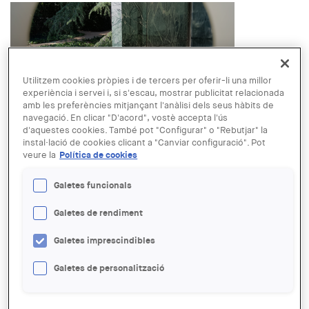
Utilitzem cookies pròpies i de tercers per oferir-li una millor
experiència i servei i, si s'escau, mostrar publicitat relacionada
LINK:
amb les preferències mitjançant l'anàlisi dels seus hàbits de
https://miesbcn.com/ca/calendari/splashing-mies-by-alberto-
navegació. En clicar "D'acord", vostè accepta l'ús
peral-galeria-alegria/
d'aquestes cookies. També pot "Configurar" o "Rebutjar" la
DATA:
instal·lació de cookies clicant a "Canviar configuració". Pot
Divendres, 8 novembre, 2024 - 10:00
fins a
Diumenge, 1
veure la
Política de cookies
desembre, 2024 - 20:00
LLOC:
Galetes funcionals
Barcelona
Read more
about "Splashing Mies" by Alberto Peral
Español
English
Galetes de rendiment
Galetes imprescindibles
ENTITAT ORGANITZADORA:
Fundació Mies Van der Rohe
TIPUS D'ACTE:
Galetes de personalització
Visita
IMATGE DE L'EXPOSICIÓ O ACTE: