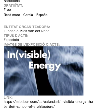
Barcelona
GRATUÏTAT:
Free
Read more
about In(Visible) Energy | The Bartlett School of
Català
Español
Architecture
ENTITAT ORGANITZADORA:
Fundació Mies Van der Rohe
TIPUS D'ACTE:
Exposició
IMATGE DE L'EXPOSICIÓ O ACTE:
LINK:
https://miesbcn.com/ca/calendari/invisible-energy-the-
bartlett-school-of-architecture/