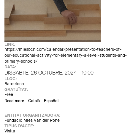
LINK:
https://miesbcn.com/calendar/presentation-to-teachers-of-
our-educational-activity-for-elementary-a-level-students-and-
primary-schools/
DATA:
DISSABTE, 26 OCTUBRE, 2024 - 10:00
LLOC:
Barcelona
GRATUÏTAT:
Free
Read more
about Presentation to teachers of our educational activity
Català
Español
for elementary A-level students and primary schools
ENTITAT ORGANITZADORA:
Fundació Mies Van der Rohe
TIPUS D'ACTE:
Visita