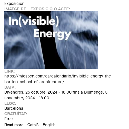
Exposición
IMATGE DE L'EXPOSICIÓ O ACTE:
LINK:
https://miesbcn.com/es/calendario/invisible-energy-the-
bartlett-school-of-architecture/
DATA:
Divendres, 25 octubre, 2024 - 18:00
fins a
Diumenge, 3
novembre, 2024 - 18:00
LLOC:
Barcelona
GRATUÏTAT:
Free
Read more
about In(Visible) Energy | The Bartlett School of
Català
English