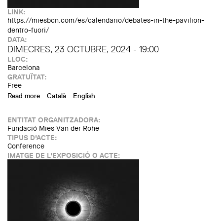
LINK:
https://miesbcn.com/es/calendario/debates-in-the-pavilion-
dentro-fuori/
DATA:
DIMECRES, 23 OCTUBRE, 2024 - 19:00
LLOC:
Barcelona
GRATUÏTAT:
Free
Read more
about Debats al Pavelló: Dentro Fuori
Català
English
ENTITAT ORGANITZADORA:
Fundació Mies Van der Rohe
TIPUS D'ACTE:
Conference
IMATGE DE L'EXPOSICIÓ O ACTE: