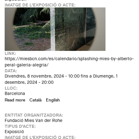
IMATGE DE L'EXPOSICIÓ O ACTE:
LINK:
https://miesbcn.com/es/calendario/splashing-mies-by-alberto-
peral-galeria-alegria/
DATA:
Divendres, 8 novembre, 2024 - 10:00
fins a
Diumenge, 1
desembre, 2024 - 20:00
LLOC:
Barcelona
Read more
about "Splashing Mies" by Alberto Peral
Català
English
ENTITAT ORGANITZADORA:
Fundació Mies Van der Rohe
TIPUS D'ACTE:
Exposició
IMATGE DE L'EXPOSICIÓ O ACTE: