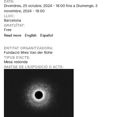
DATA:
Divendres, 25 octubre, 2024 - 18:00
fins a
Diumenge, 3
novembre, 2024 - 18:00
LLOC:
Barcelona
GRATUÏTAT:
Free
Read more
about In(Visible) Energy | The Bartlett School of
English
Español
Architecture
ENTITAT ORGANITZADORA:
Fundació Mies Van der Rohe
TIPUS D'ACTE:
Mesa redonda
IMATGE DE L'EXPOSICIÓ O ACTE: