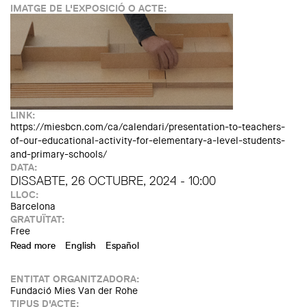
IMATGE DE L'EXPOSICIÓ O ACTE:
LINK:
https://miesbcn.com/ca/calendari/presentation-to-teachers-
of-our-educational-activity-for-elementary-a-level-students-
and-primary-schools/
DATA:
DISSABTE, 26 OCTUBRE, 2024 - 10:00
LLOC:
Barcelona
GRATUÏTAT:
Free
Read more
about Presentació al professorat del programa d’Activitats
English
Español
Educatives
ENTITAT ORGANITZADORA:
Fundació Mies Van der Rohe
TIPUS D'ACTE: