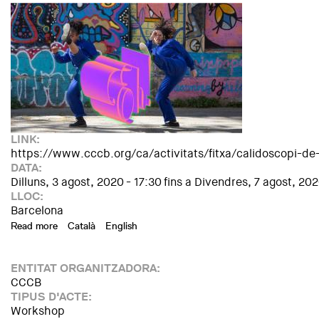
LINK:
https://www.cccb.org/ca/activitats/fitxa/calidoscopi-de
DATA:
Dilluns, 3 agost, 2020 - 17:30
fins a
Divendres, 7 agost, 202
LLOC:
Barcelona
Read more
about Eh! Taller jóvenes de 14-18 años. Calidoscopio de dec
Català
English
ENTITAT ORGANITZADORA:
CCCB
TIPUS D'ACTE:
Workshop