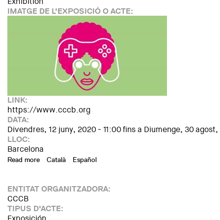
Exhibition
IMATGE DE L'EXPOSICIÓ O ACTE:
LINK:
https://www.cccb.org
DATA:
Divendres, 12 juny, 2020 - 11:00
fins a
Diumenge, 30 agost,
LLOC:
Barcelona
Read more
about Gameplay. Video Game Culture
Català
Español
ENTITAT ORGANITZADORA:
CCCB
TIPUS D'ACTE:
Exposición