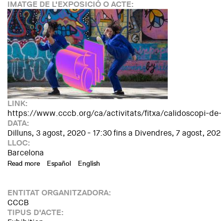
IMATGE DE L'EXPOSICIÓ O ACTE:
LINK:
https://www.cccb.org/ca/activitats/fitxa/calidoscopi-de
DATA:
Dilluns, 3 agost, 2020 - 17:30
fins a
Divendres, 7 agost, 202
LLOC:
Barcelona
Read more
about Eh! Taller joves de 14-18 anys. Calidoscopi de dirs. T
Español
English
ENTITAT ORGANITZADORA:
CCCB
TIPUS D'ACTE: