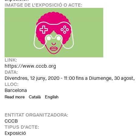
IMATGE DE L'EXPOSICIÓ O ACTE:
LINK:
https://www.cccb.org
DATA:
Divendres, 12 juny, 2020 - 11:00
fins a
Diumenge, 30 agost,
LLOC:
Barcelona
Read more
about Gameplay. Cultura del videojuego
Català
English
ENTITAT ORGANITZADORA:
CCCB
TIPUS D'ACTE:
Exposició