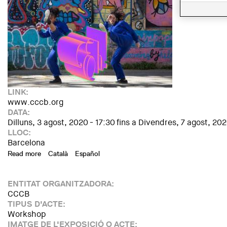
LINK:
www.cccb.org
DATA:
Dilluns, 3 agost, 2020 - 17:30
fins a
Divendres, 7 agost, 202
LLOC:
Barcelona
Read more
about Eh! Workshop for teens 14-18. Kaleidoscope of sayin
Català
Español
ENTITAT ORGANITZADORA:
CCCB
TIPUS D'ACTE:
Workshop
IMATGE DE L'EXPOSICIÓ O ACTE: