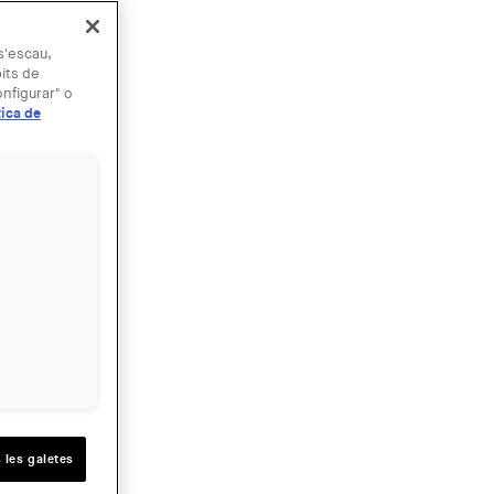
 s'escau,
bits de
nfigurar" o
tica de
Barcelona
 les galetes