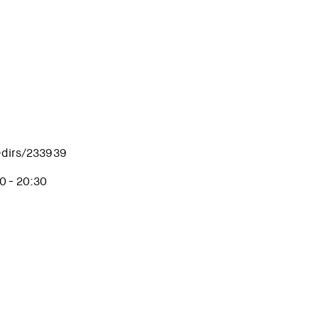
-dirs/233939
0 - 20:30
ires Taller de fanzines experimental con Laboratorio móvil