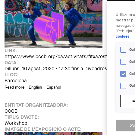
Utilitzem c
mostrar pu
navegació.
"Rebutjar" 
cookies
Gal
LINK:
https://www.cccb.org/ca/activitats/fitxa/estampat/233
Ga
DATA:
Dilluns, 10 agost, 2020 - 17:30
fins a
Divendres, 14 agost, 2
Ga
LLOC:
Barcelona
Gal
Read more
about Eh! Taller joves de 14-18 anys. Estampa't! Taller de 
English
Español
C
ENTITAT ORGANITZADORA:
CCCB
TIPUS D'ACTE:
Workshop
D'
IMATGE DE L'EXPOSICIÓ O ACTE: