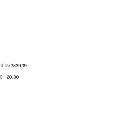
-dirs/233939
0 - 20:30
aller de fanzines experimental amb Laboratorio móvil