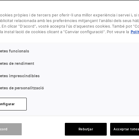
ookies pròpies i de tercers per oferir-li una millor experiència i servei i, si
blicitat relacionada amb les preferències mitjançant l'anàlisi dels seus hà
 En clicar "D'acord", vostè accepta l'ús d'aquestes cookies. També pot "Co
la instal·lació de cookies clicant a "Canviar configuració". Pot veure la
Polí
etes funcionals
940
letes de rendiment
020 - 20:30
letes imprescindibles
etes de personalització
serigrafia amb La Modesta i el Sindicat Popular de Venedors Ambulants de 
onfigurar
acord
Rebutjar
Acceptar totes