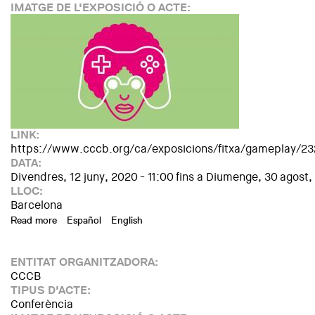
IMATGE DE L'EXPOSICIÓ O ACTE:
LINK:
https://www.cccb.org/ca/exposicions/fitxa/gameplay/2
DATA:
Divendres, 12 juny, 2020 - 11:00
fins a
Diumenge, 30 agost,
LLOC:
Barcelona
Read more
about Gameplay. Cultura del videojoc
Español
English
ENTITAT ORGANITZADORA:
CCCB
TIPUS D'ACTE:
Conferència