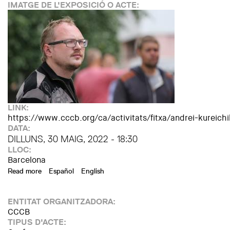
IMATGE DE L'EXPOSICIÓ O ACTE:
LINK:
https://www.cccb.org/ca/activitats/fitxa/andrei-kureich
DATA:
DILLUNS, 30 MAIG, 2022 - 18:30
LLOC:
Barcelona
Read more
about Andrei Kureichik. Veus per la llibertat
Español
English
ENTITAT ORGANITZADORA:
CCCB
TIPUS D'ACTE: