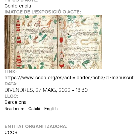
Conferencia
IMATGE DE L'EXPOSICIÓ O ACTE:
LINK:
https://www.cccb.org/es/actividades/ficha/el-manuscri
DATA:
DIVENDRES, 27 MAIG, 2022 - 18:30
LLOC:
Barcelona
Read more
about PROGRAMACIÓN KOSMOPOLIS 2022. El manuscrito Vo
Català
English
ENTITAT ORGANITZADORA:
CCCB