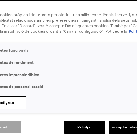
ookies pròpies i de tercers per oferir-li una millor experiència i servei i, si
blicitat relacionada amb les preferències mitjançant l'anàlisi dels seus hà
 En clicar "D'acord", vostè accepta l'ús d'aquestes cookies. També pot "Co
la instal·lació de cookies clicant a "Canviar configuració". Pot veure la
Polí
etes funcionals
851
letes de rendiment
re, 2022 - 20:00
letes imprescindibles
etes de personalització
onfigurar
acord
Rebutjar
Acceptar totes