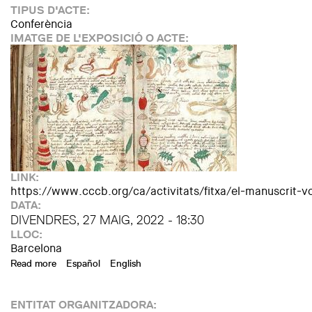
TIPUS D'ACTE:
Conferència
IMATGE DE L'EXPOSICIÓ O ACTE:
LINK:
https://www.cccb.org/ca/activitats/fitxa/el-manuscrit-
DATA:
DIVENDRES, 27 MAIG, 2022 - 18:30
LLOC:
Barcelona
Read more
about KOSMOPOLIS 2022: El manuscrit Voynich. Un enigma 
Español
English
ENTITAT ORGANITZADORA: