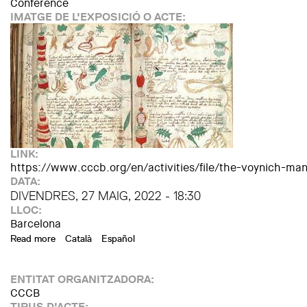
Conference
IMATGE DE L'EXPOSICIÓ O ACTE:
LINK:
https://www.cccb.org/en/activities/file/the-voynich-ma
DATA:
DIVENDRES, 27 MAIG, 2022 - 18:30
LLOC:
Barcelona
Read more
about KOSMOPOLIS PROGRAMME 2022. The Voynich Manus
Català
Español
ENTITAT ORGANITZADORA:
CCCB
TIPUS D'ACTE: