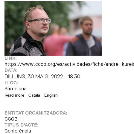
LINK:
https://www.cccb.org/es/actividades/ficha/andrei-kure
DATA:
DILLUNS, 30 MAIG, 2022 - 18:30
LLOC:
Barcelona
Read more
about Andrei Kureichik. Voces por la libertad
Català
English
ENTITAT ORGANITZADORA:
CCCB
TIPUS D'ACTE:
Conferència