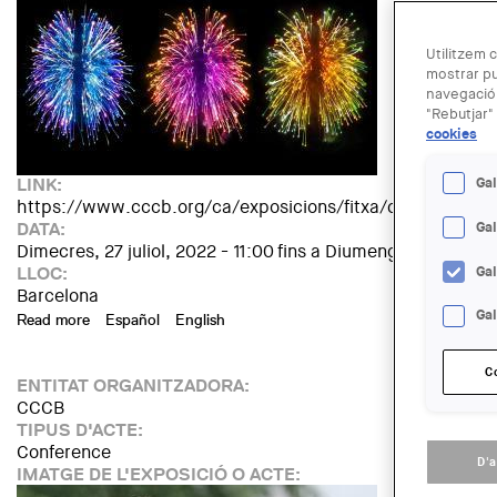
Utilitzem c
mostrar pu
navegació.
"Rebutjar" 
cookies
Gal
LINK:
https://www.cccb.org/ca/exposicions/fitxa/cervells/237
Ga
DATA:
Dimecres, 27 juliol, 2022 - 11:00
fins a
Diumenge, 11 desemb
Ga
LLOC:
Barcelona
Gal
Read more
about Exposició: "Cervell(s)"
Español
English
C
ENTITAT ORGANITZADORA:
CCCB
TIPUS D'ACTE:
Conference
D'
IMATGE DE L'EXPOSICIÓ O ACTE: