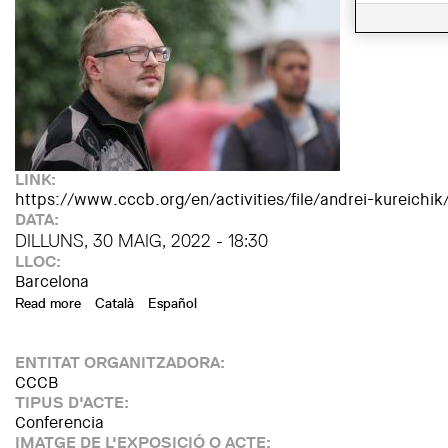
LINK:
https://www.cccb.org/en/activities/file/andrei-kureichi
DATA:
DILLUNS, 30 MAIG, 2022 - 18:30
LLOC:
Barcelona
Read more
about Andrei Kureichik. Voices for Freedom
Català
Español
ENTITAT ORGANITZADORA:
CCCB
TIPUS D'ACTE:
Conferencia
IMATGE DE L'EXPOSICIÓ O ACTE: