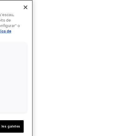
 s'escau,
bits de
nfigurar" o
tica de
 les galetes