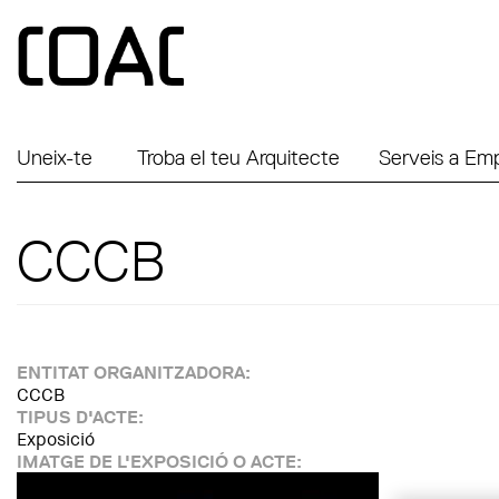
Vés al contingut
Uneix-te
Troba el teu Arquitecte
Serveis a Em
CCCB
ENTITAT ORGANITZADORA:
CCCB
TIPUS D'ACTE:
Exposició
IMATGE DE L'EXPOSICIÓ O ACTE: