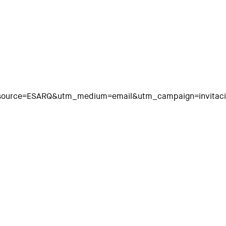
_source=ESARQ&utm_medium=email&utm_campaign=invitac