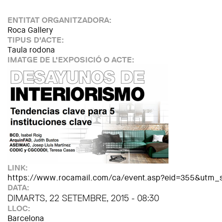
ENTITAT ORGANITZADORA:
Roca Gallery
TIPUS D'ACTE:
Taula rodona
IMATGE DE L'EXPOSICIÓ O ACTE:
LINK:
https://www.rocamail.com/ca/event.asp?eid=355&utm_
DATA:
DIMARTS, 22 SETEMBRE, 2015 - 08:30
LLOC:
Barcelona