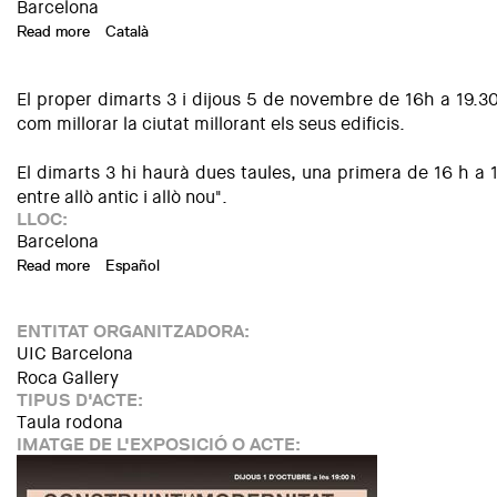
Barcelona
Read more
about Mesas Think Tank 4x4 sobre regeneración urbana
Català
El proper dimarts 3 i dijous 5 de novembre de 16h a 19.30
com millorar la ciutat millorant els seus edificis.
El dimarts 3 hi haurà dues taules, una primera de 16 h a 
entre allò antic i allò nou".
LLOC:
Barcelona
Read more
about Taules Think Tank 4x4 sobre regeneració urbana
Español
ENTITAT ORGANITZADORA:
UIC Barcelona
Roca Gallery
TIPUS D'ACTE:
Taula rodona
IMATGE DE L'EXPOSICIÓ O ACTE: