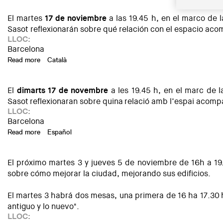
El martes
17 de noviembre
a las 19.45 h, en el marco de la
Sasot reflexionarán sobre qué relación con el espacio aco
LLOC:
Barcelona
Read more
about Barcelona Pensa: Arquitectura en transformación
Català
El
dimarts 17 de novembre
a les 19.45 h, en el marc de la
Sasot reflexionaran sobre quina relació amb l’espai acompa
LLOC:
Barcelona
Read more
about Barcelona Pensa: Arquitectura en transformació
Español
El próximo martes 3 y jueves 5 ​​de noviembre de 16h a 1
sobre cómo mejorar la ciudad, mejorando sus edificios.
El martes 3 habrá dos mesas, una primera de 16 ha 17.30 h 
antiguo y lo nuevo".
LLOC: