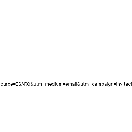
_source=ESARQ&utm_medium=email&utm_campaign=invitac