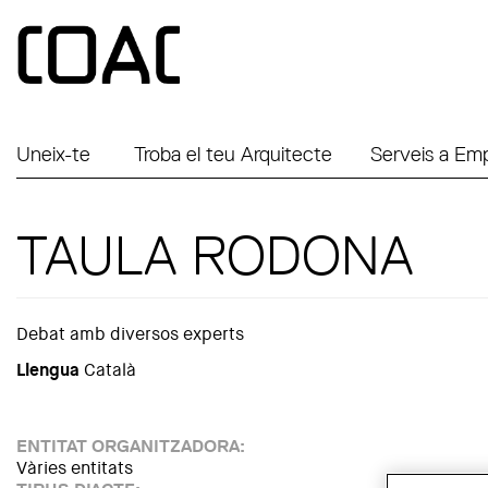
Vés al contingut
Uneix-te
Troba el teu Arquitecte
Serveis a Em
TAULA RODONA
Debat amb diversos experts
Llengua
Català
ENTITAT ORGANITZADORA:
Vàries entitats