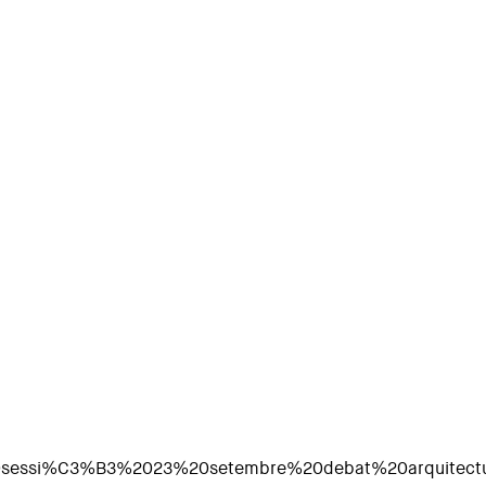
nstitucions clau”
c%20sessi%C3%B3%2023%20setembre%20debat%20arquitectu