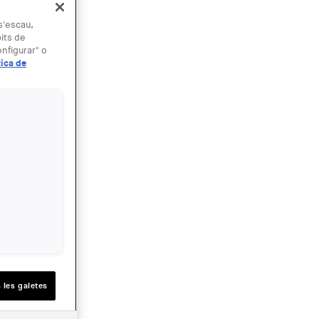
 s'escau,
bits de
nfigurar" o
tica de
 les galetes