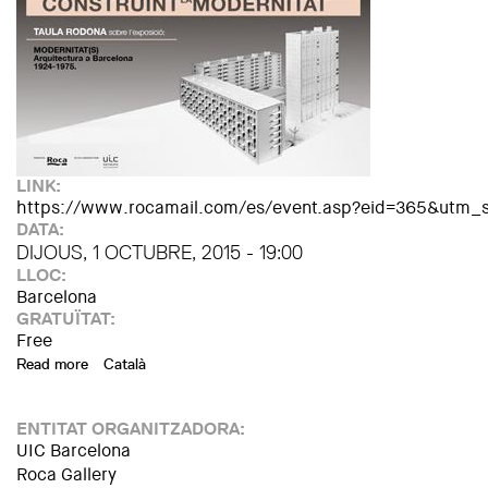
LINK:
https://www.rocamail.com/es/event.asp?eid=365&utm
DATA:
DIJOUS, 1 OCTUBRE, 2015 - 19:00
LLOC:
Barcelona
GRATUÏTAT:
Free
Read more
about Mesa redonda: Construyendo la Modernidad
Català
ENTITAT ORGANITZADORA:
UIC Barcelona
Roca Gallery