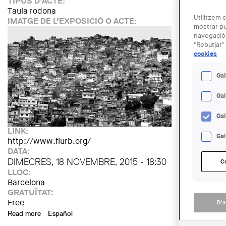
TIPUS D'ACTE:
Taula rodona
Utilitzem c
IMATGE DE L'EXPOSICIÓ O ACTE:
mostrar pu
navegació.
"Rebutjar" 
cookies
Gal
Ga
Ga
LINK:
Gal
http://www.fiurb.org/
DATA:
DIMECRES, 18 NOVEMBRE, 2015 - 18:30
C
LLOC:
Barcelona
GRATUÏTAT:
Free
D'
Read more
about Projectes de millora d'assentaments informals a Amèri
Español