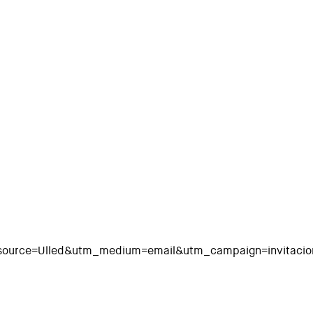
source=Ulled&utm_medium=email&utm_campaign=invitacio