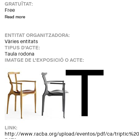
GRATUÏTAT:
Free
Read more
about Esmorzars d’interiorisme: “10 preguntes clau per a 5 i
ENTITAT ORGANITZADORA:
Vàries entitats
TIPUS D'ACTE:
Taula rodona
IMATGE DE L'EXPOSICIÓ O ACTE:
LINK:
http://www.racba.org/upload/eventos/pdf/ca/tripti