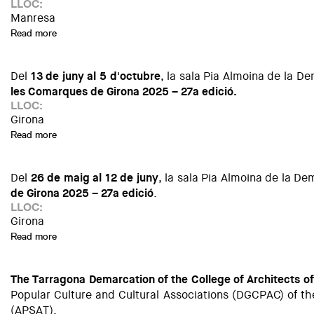
LLOC:
Manresa
Read more
about Exposició “Fons Documental Càtedra Gaudí: Una nova 
Del
13 de juny al 5 d'octubre
, la sala Pia Almoina de la D
les Comarques de Girona 2025 – 27a edició.
LLOC:
Girona
Read more
about Exposició: Obres guardonades i seleccionades en els
Del
26 de maig al 12 de juny
, la sala Pia Almoina de la D
de Girona 2025 – 27a edició
.
LLOC:
Girona
Read more
about Exposició: Obres seleccionades dels Premis d’Arquit
The Tarragona Demarcation of the College of Architects of 
Popular Culture and Cultural Associations (DGCPAC) of the
(APSAT).