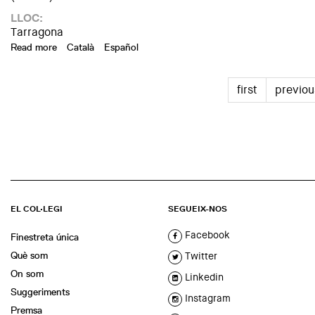
LLOC:
Tarragona
Read more
about Exhibition "All stone makes a wall. Dry stone in Catal
Català
Español
first
previou
EL COL·LEGI
SEGUEIX-NOS
Facebook
Finestreta única
Què som
Twitter
On som
Linkedin
Suggeriments
Instagram
Premsa