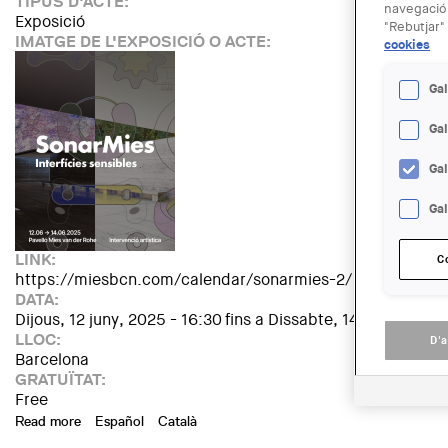
TIPUS D'ACTE:
navegació.
Exposició
"Rebutjar" 
IMATGE DE L'EXPOSICIÓ O ACTE:
cookies
Gal
Ga
Ga
Gal
LINK:
C
https://miesbcn.com/calendar/sonarmies-2/
DATA:
Dijous, 12 juny, 2025 - 16:30
fins a
Dissabte, 14 juny, 2025 
LLOC:
D'
Barcelona
GRATUÏTAT:
Free
Read more
about SonarMies: Sensitive Interfaces
Español
Català