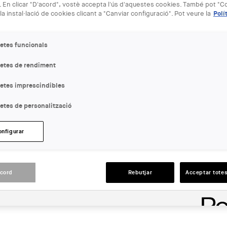
 En clicar "D'acord", vostè accepta l'ús d'aquestes cookies. També pot "Co
la instal·lació de cookies clicant a "Canviar configuració". Pot veure la
Polí
etes funcionals
letes de rendiment
letes imprescindibles
etes de personalització
onfigurar
- 19:30
acord
Rebutjar
Acceptar totes