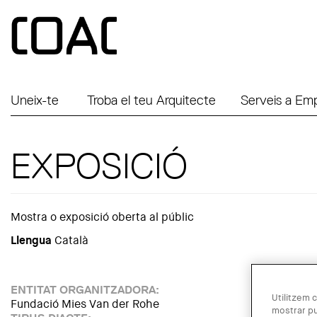
Vés al contingut
Uneix-te
Troba el teu Arquitecte
Serveis a Em
EXPOSICIÓ
Mostra o exposició oberta al públic
Llengua
Català
ENTITAT ORGANITZADORA:
Utilitzem c
Fundació Mies Van der Rohe
mostrar pu