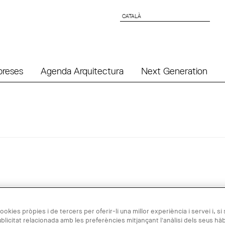
CATALÀ
CATALÀ
preses
Agenda Arquitectura
Next Generation
ookies pròpies i de tercers per oferir-li una millor experiència i servei i, si
blicitat relacionada amb les preferències mitjançant l'anàlisi dels seus hà