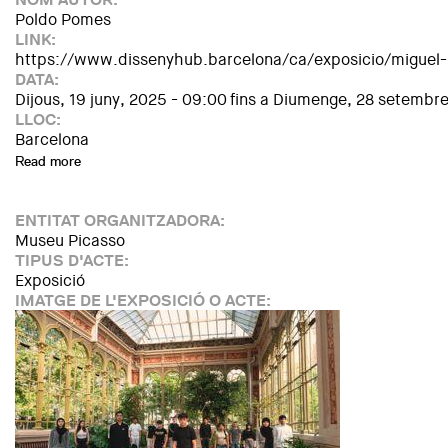
Poldo Pomes
LINK:
https://www.dissenyhub.barcelona/ca/exposicio/miguel-m
DATA:
Dijous, 19 juny, 2025 - 09:00
fins a
Diumenge, 28 setembre
LLOC:
Barcelona
Read more
about Miguel Milá. Dissenyador (pre)industrial
ENTITAT ORGANITZADORA:
Museu Picasso
TIPUS D'ACTE:
Exposició
IMATGE DE L'EXPOSICIÓ O ACTE: