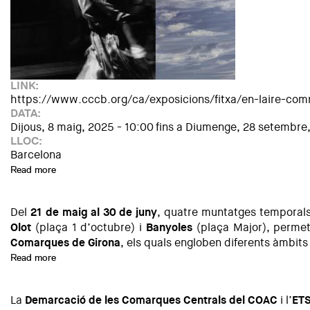
LINK:
https://www.cccb.org/ca/exposicions/fitxa/en-laire-co
DATA:
Dijous, 8 maig, 2025 - 10:00
fins a
Diumenge, 28 setembre,
LLOC:
Barcelona
Read more
about «En l'aire commogut...» Imatge, emoció, utopia
Del
21 de maig al 30 de juny
, quatre muntatges temporals
Olot
(plaça 1 d’octubre) i
Banyoles
(plaça Major), perme
Comarques de Girona
, els quals engloben diferents àmbits 
Read more
about Exposició: Instal·lacions efímeres dels Premis d’Arqu
La
Demarcació de les Comarques Centrals del COAC
i l’
ETS