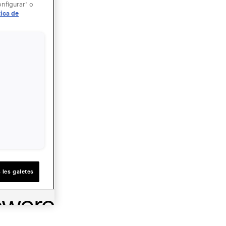
nfigurar" o
tica de
 les galetes