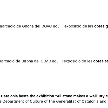
visió de l’arquitecte modernista”.
emarcació de Girona del COAC acull l'exposició de les
obres g
 Premis d’Arquitectura de les Comarques de Girona 2025
emarcació de Girona del COAC acull l'exposició de les
obres s
ectura de les Comarques de Girona 2025
Catalonia hosts the exhibition “All stone makes a wall. Dry s
 Department of Culture of the Generalitat of Catalonia and 