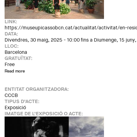
LINK:
https://museupicassobcn.cat/actualitat/activitat/en-resi
DATA:
Divendres, 30 maig, 2025 - 10:00
fins a
Diumenge, 15 juny,
LLOC:
Barcelona
GRATUÏTAT:
Free
Read more
about En Residència: «Ésser vegetal»
ENTITAT ORGANITZADORA:
CCCB
TIPUS D'ACTE:
Exposició
IMATGE DE L'EXPOSICIÓ O ACTE: