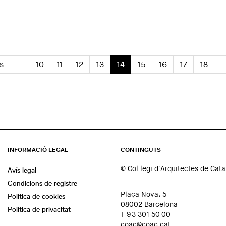
onia"
s
…
10
11
12
13
14
15
16
17
18
INFORMACIÓ LEGAL
CONTINGUTS
© Col·legi d'Arquitectes de Cat
Avís legal
Condicions de registre
Plaça Nova, 5
Política de cookies
08002 Barcelona
Política de privacitat
T 93 301 50 00
coac@coac.cat