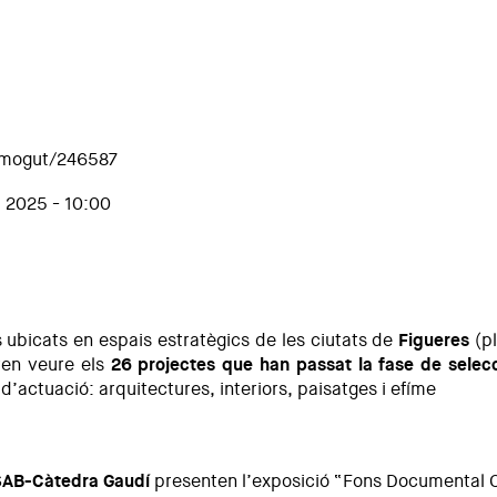
mmogut/246587
 2025 - 10:00
 ubicats en espais estratègics de les ciutats de
Figueres
(pl
ten veure els
26 projectes que han passat la fase de selec
d’actuació: arquitectures, interiors, paisatges i efíme
itectura de les Comarques de Girona 2025
AB-Càtedra Gaudí
presenten l’exposició “Fons Documental Cà